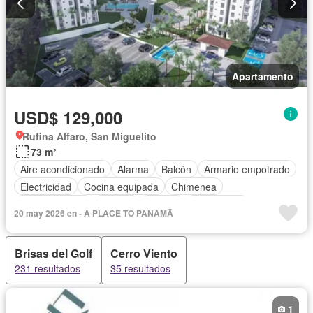
Apartamento
USD$ 129,000
Rufina Alfaro, San Miguelito
73 m²
Aire acondicionado
Alarma
Balcón
Armario empotrado
Electricidad
Cocina equipada
Chimenea
Cocina integral
Internet
Jacuzzi
Gas natural
20 may 2026 en - A PLACE TO PANAMÃ
Vista panorámica
Sauna
Cuarto de servicio
Agua
Brisas del Golf
Cerro Viento
231 resultados
35 resultados
1