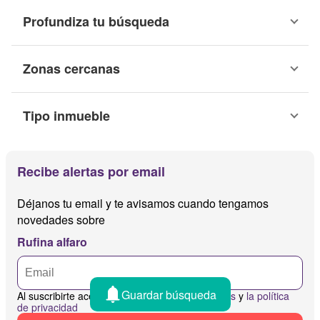
Profundiza tu búsqueda
Zonas cercanas
Tipo inmueble
Recibe alertas por email
Déjanos tu email y te avisamos cuando tengamos
novedades sobre
Rufina alfaro
Guardar búsqueda
Al suscribirte aceptas
los términos y condiciones
y
la política
de privacidad