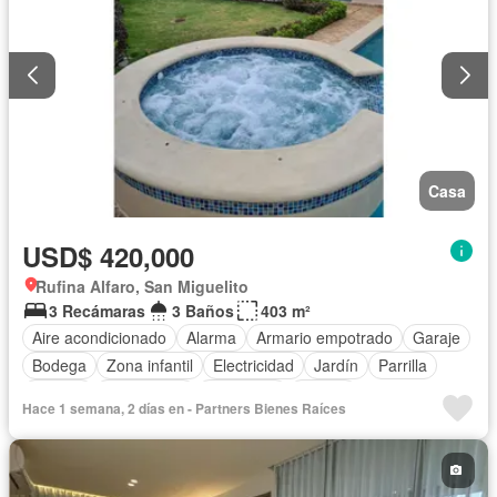
Casa
USD$ 420,000
Rufina Alfaro, San Miguelito
3 Recámaras
3 Baños
403 m²
Aire acondicionado
Alarma
Armario empotrado
Garaje
Bodega
Zona infantil
Electricidad
Jardín
Parrilla
Jacuzzi
Gas natural
Seguridad
Piscina
Hace 1 semana, 2 días en - Partners Bienes Raíces
Cancha de tenis
Agua