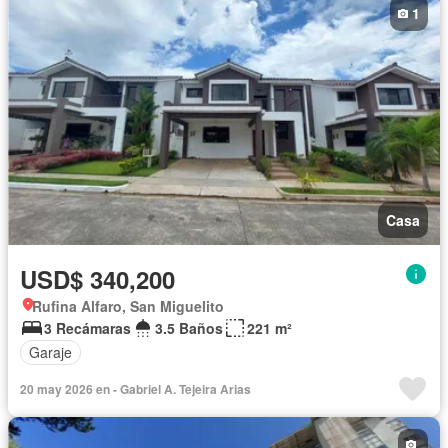
1
Casa
USD$ 340,200
Rufina Alfaro, San Miguelito
3 Recámaras
3.5 Baños
221 m²
Garaje
20 may 2026 en - Gabriel A. Tejeira Arias