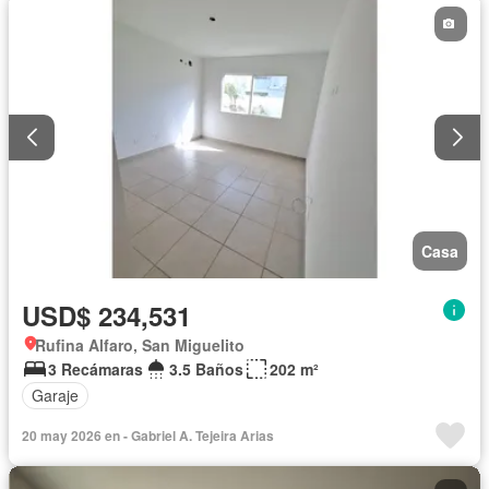
Seguridad
Piscina
Agua
Casa
USD$ 234,531
Rufina Alfaro, San Miguelito
3 Recámaras
3.5 Baños
202 m²
Garaje
20 may 2026 en - Gabriel A. Tejeira Arias