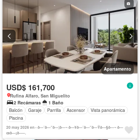
Apartamento
USD$ 161,700
Rufina Alfaro, San Miguelito
2 Recámaras
1 Baño
Balcón
Garaje
Parrilla
Ascensor
Vista panorámica
Piscina
20 may 2026 en - ð—˜ð—”ð—¦ð—¬ ð—¥ð—˜ð—”ð—Ÿð—§ð—¬ ð—
œð—¡ð—–.