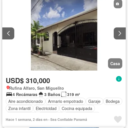
Casa
USD$ 310,000
Rufina Alfaro, San Miguelito
4 Recámaras
3 Baños
319 m²
Aire acondicionado
Armario empotrado
Garaje
Bodega
Zona infantil
Electricidad
Cocina equipada
Cocina integral
Gas natural
Vista panorámica
Hace 1 semana, 2 días en - Sea Confiable Panamá
Seguridad
Cuarto de servicio
Agua