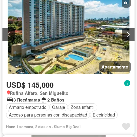
Agua
Apartamento
USD$ 145,000
Rufina Alfaro, San Miguelito
3 Recámaras
2 Baños
Armario empotrado
Garaje
Zona infantil
Acceso para personas con discapacidad
Electricidad
Cocina equipada
Parrilla
Gimnasio
Cocina integral
Hace 1 semana, 2 días en - Siuma Big Deal
Internet
Ascensor
Gas natural
Vista panorámica