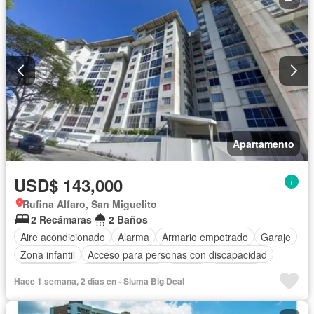
Apartamento
USD$ 143,000
Rufina Alfaro, San Miguelito
2 Recámaras
2 Baños
Aire acondicionado
Alarma
Armario empotrado
Garaje
Zona infantil
Acceso para personas con discapacidad
Electricidad
Cocina equipada
Parrilla
Gimnasio
Hace 1 semana, 2 días en - Siuma Big Deal
Cocina integral
Ascensor
Gas natural
Vista panorámica
Seguridad
Piscina
Cancha de tenis