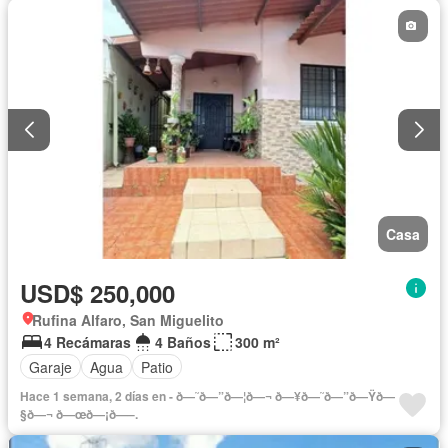
Casa
USD$ 250,000
Rufina Alfaro, San Miguelito
4 Recámaras
4 Baños
300 m²
Garaje
Agua
Patio
Hace 1 semana, 2 días en - ð—˜ð—”ð—¦ð—¬ ð—¥ð—˜ð—”ð—Ÿð—
§ð—¬ ð—œð—¡ð—–.