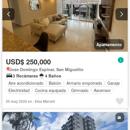
Apartamento
USD$ 250,000
Jose Domingo Espinar, San Miguelito
3 Recámaras
4 Baños
Aire acondicionado
Balcón
Armario empotrado
Garaje
Electricidad
Cocina equipada
Gimnasio
Ascensor
Gas natural
Vista panorámica
Piscina
Agua
20 may 2026 en - Elsa Mizrahi