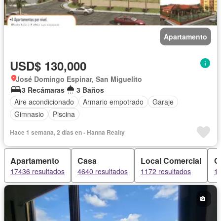
Apartamento
USD$ 130,000
José Domingo Espinar, San Miguelito
3 Recámaras
3 Baños
Aire acondicionado
Armario empotrado
Garaje
Gimnasio
Piscina
Hace 1 semana, 2 días en - Hanna Realty
Apartamento
Casa
Local Comercial
O
17436 resultados
4640 resultados
1172 resultados
10