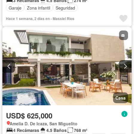
3 Recámaras
4.5 Baños
274 m²
Garaje
Zona infantil
Seguridad
Hace 1 semana, 2 días en - Massiel Rios
Casa
USD$ 625,000
Amelia D. De Icaza, San Miguelito
4 Recámaras
4.5 Baños
768 m²