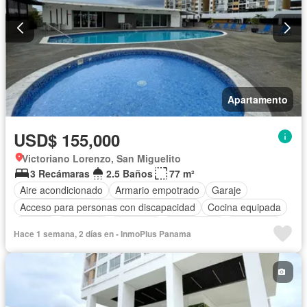
Apartamento
USD$ 155,000
Victoriano Lorenzo, San Miguelito
3 Recámaras
2.5 Baños
77 m²
Aire acondicionado
Armario empotrado
Garaje
Acceso para personas con discapacidad
Cocina equipada
Parrilla
Gimnasio
Ascensor
Gas natural
Seguridad
Hace 1 semana, 2 días en - InmoPlus Panama
Piscina
Agua