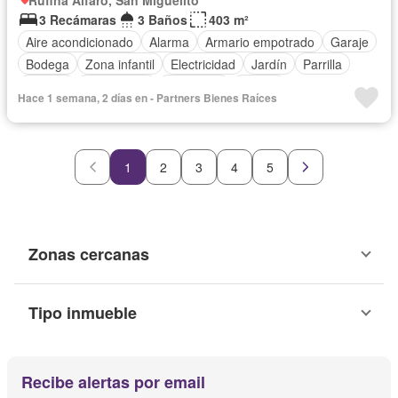
Rufina Alfaro, San Miguelito
3 Recámaras
3 Baños
403 m²
Aire acondicionado
Alarma
Armario empotrado
Garaje
Bodega
Zona infantil
Electricidad
Jardín
Parrilla
Jacuzzi
Gas natural
Seguridad
Piscina
Hace 1 semana, 2 días en - Partners Bienes Raíces
Cancha de tenis
Agua
1
2
3
4
5
Zonas cercanas
Tipo inmueble
Recibe alertas por email