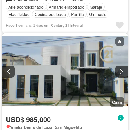
Aire acondicionado
Armario empotrado
Garaje
Electricidad
Cocina equipada
Parrilla
Gimnasio
Gas natural
Vista panorámica
Seguridad
Hace 1 semana, 2 días en - Century 21 Integral
Cuarto de servicio
Piscina
Agua
Patio
Casa
USD$ 985,000
Amelia Denis de Icaza, San Miguelito