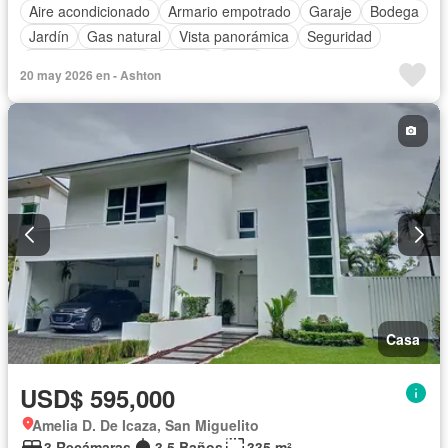
Aire acondicionado
Armario empotrado
Garaje
Bodega
Jardín
Gas natural
Vista panorámica
Seguridad
Cuarto de servicio
Piscina
Patio
20 may 2026 en - Ashton
Casa
USD$ 595,000
Amelia D. De Icaza, San Miguelito
3 Recámaras
3.5 Baños
335 m²