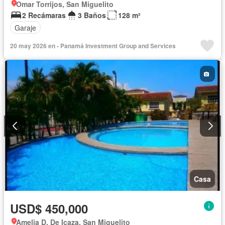
Omar Torrijos, San Miguelito
2 Recámaras
3 Baños
128 m²
Garaje
20 may 2026 en - Panamá Investment Group and Services
Casa
USD$ 450,000
Amelia D. De Icaza, San Miguelito