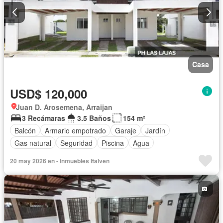
Casa
USD$ 120,000
Juan D. Arosemena, Arraijan
3 Recámaras
3.5 Baños
154 m²
Balcón
Armario empotrado
Garaje
Jardín
Gas natural
Seguridad
Piscina
Agua
20 may 2026 en - Inmuebles Italven