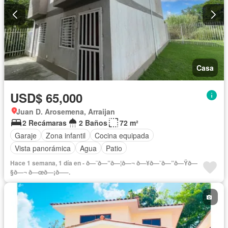
Casa
USD$ 65,000
Juan D. Arosemena, Arraijan
2 Recámaras
2 Baños
72 m²
Garaje
Zona infantil
Cocina equipada
Vista panorámica
Agua
Patio
Hace 1 semana, 1 día en - ð—˜ð—”ð—¦ð—¬ ð—¥ð—˜ð—”ð—Ÿð—
§ð—¬ ð—œð—¡ð—–.