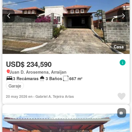
Casa
USD$ 234,590
Juan D. Arosemena, Arraijan
3 Recámaras
3 Baños
667 m²
Garaje
20 may 2026 en - Gabriel A. Tejeira Arias