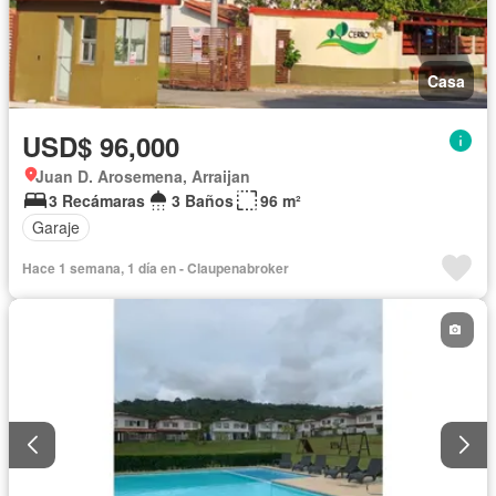
Casa
USD$ 96,000
Juan D. Arosemena, Arraijan
3 Recámaras
3 Baños
96 m²
Garaje
Hace 1 semana, 1 día en - Claupenabroker