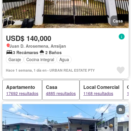
Casa
USD$ 140,000
Juan D. Arosemena, Arraijan
3 Recámaras
2 Baños
Garaje
Cocina integral
Agua
Hace 1 semana, 1 día en - URBAN REAL ESTATE PTY
Apartamento
Casa
Local Comercial
O
17692 resultados
4885 resultados
1168 resultados
10