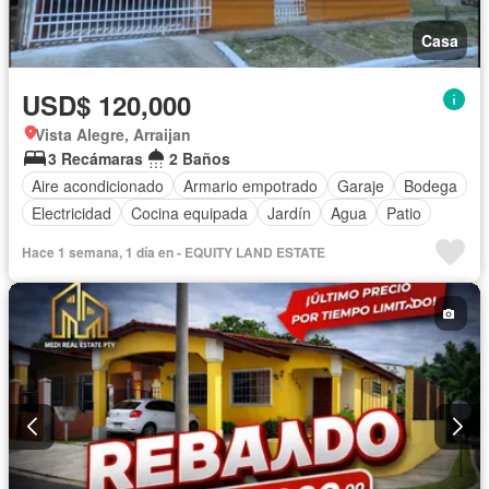
Casa
USD$ 120,000
Vista Alegre, Arraijan
3 Recámaras
2 Baños
Aire acondicionado
Armario empotrado
Garaje
Bodega
Electricidad
Cocina equipada
Jardín
Agua
Patio
Hace 1 semana, 1 día en - EQUITY LAND ESTATE