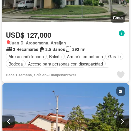
Casa
USD$ 127,000
Juan D. Arosemena, Arraijan
3 Recámaras
2.5 Baños
292 m²
Aire acondicionado
Balcón
Armario empotrado
Garaje
Bodega
Acceso para personas con discapacidad
Cocina equipada
Jardín
Gas natural
Seguridad
Hace 1 semana, 1 día en - Claupenabroker
Piscina