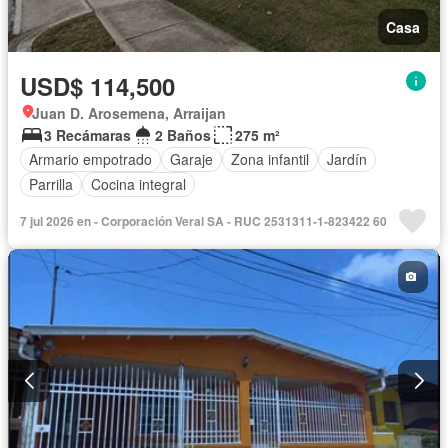
Casa
USD$ 114,500
Juan D. Arosemena, Arraijan
3 Recámaras
2 Baños
275 m²
Armario empotrado
Garaje
Zona infantil
Jardín
Parrilla
Cocina integral
7 jul 2026 en - Corporación Veral SA - RUC 2531311-1-823422 60