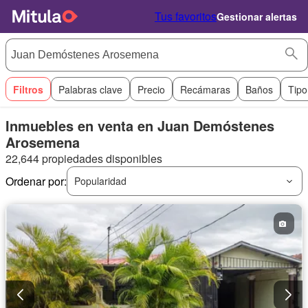
Tus favoritos
Gestionar alertas
Filtros
Palabras clave
Precio
Recámaras
Baños
Tipo
Inmuebles en venta en Juan Demóstenes
Arosemena
22,644 propiedades disponibles
Ordenar por:
Popularidad