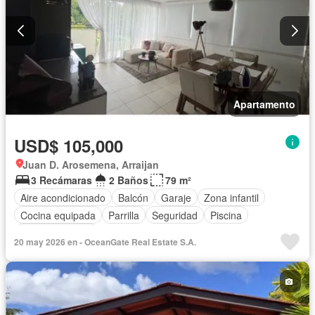
Apartamento
USD$ 105,000
Juan D. Arosemena, Arraijan
3 Recámaras
2 Baños
79 m²
Aire acondicionado
Balcón
Garaje
Zona infantil
Cocina equipada
Parrilla
Seguridad
Piscina
Cancha de tenis
20 may 2026 en - OceanGate Real Estate S.A.