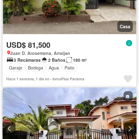
Casa
USD$ 81,500
Juan D. Arosemena, Arraijan
3 Recámaras
2 Baños
180 m²
Garaje
Bodega
Agua
Patio
Hace 1 semana, 1 día en - InmoPlus Panama