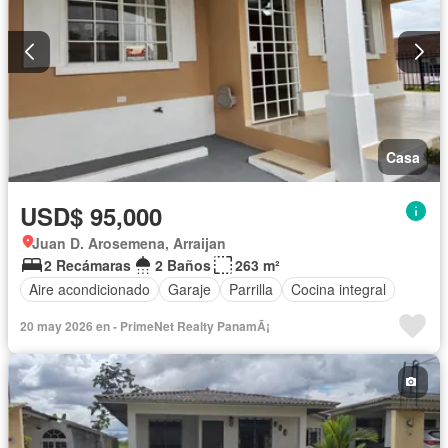
Casa
USD$ 95,000
Juan D. Arosemena, Arraijan
2 Recámaras
2 Baños
263 m²
Aire acondicionado
Garaje
Parrilla
Cocina integral
20 may 2026 en - PrimeNet Realty PanamÃ¡