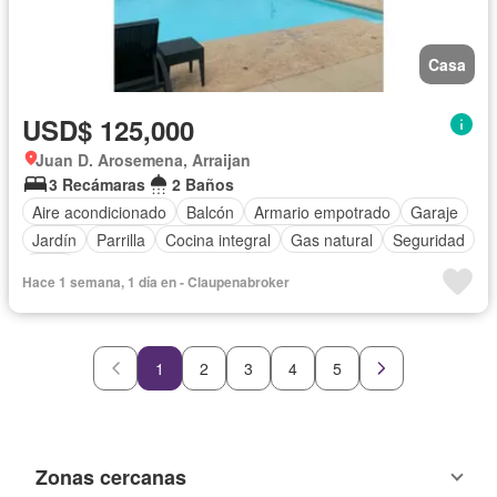
Casa
USD$ 125,000
Juan D. Arosemena, Arraijan
3 Recámaras
2 Baños
Aire acondicionado
Balcón
Armario empotrado
Garaje
Jardín
Parrilla
Cocina integral
Gas natural
Seguridad
Patio
Hace 1 semana, 1 día en - Claupenabroker
1
2
3
4
5
Zonas cercanas