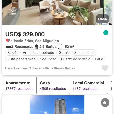
Casa
USD$ 329,000
Belisario Frias, San Miguelito
3 Recámaras
2.5 Baños
152 m²
Balcón
Armario empotrado
Garaje
Zona infantil
Vista panorámica
Seguridad
Cuarto de servicio
Patio
Hace 1 semana, 2 días en - Diana Bienes Raices
Apartamento
Casa
Local Comercial
O
17367 resultados
4505 resultados
1167 resultados
10