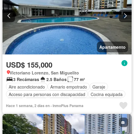
Apartamento
USD$ 155,000
Victoriano Lorenzo, San Miguelito
3 Recámaras
2.5 Baños
77 m²
Aire acondicionado
Armario empotrado
Garaje
Acceso para personas con discapacidad
Cocina equipada
Parrilla
Gimnasio
Ascensor
Gas natural
Seguridad
Hace 1 semana, 2 días en - InmoPlus Panama
Piscina
Agua