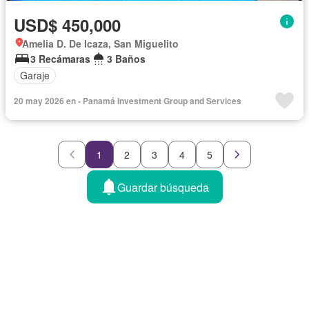
USD$ 450,000
Amelia D. De Icaza, San Miguelito
3 Recámaras
3 Baños
Garaje
20 may 2026 en - Panamá Investment Group and Services
1
2
3
4
5
Guardar búsqueda
Zonas cercanas
Tipo inmueble