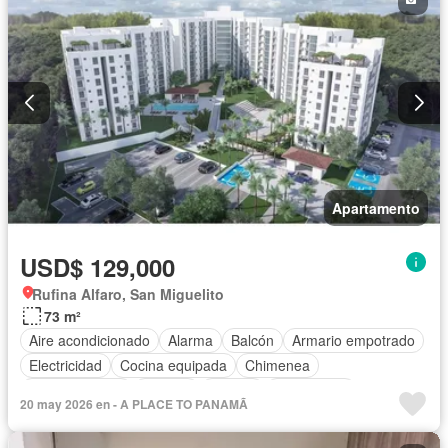
Apartamento
USD$ 129,000
Rufina Alfaro, San Miguelito
73 m²
Aire acondicionado
Alarma
Balcón
Armario empotrado
Electricidad
Cocina equipada
Chimenea
Cocina integral
Internet
Jacuzzi
Gas natural
20 may 2026 en - A PLACE TO PANAMÃ
Vista panorámica
Sauna
Cuarto de servicio
Agua