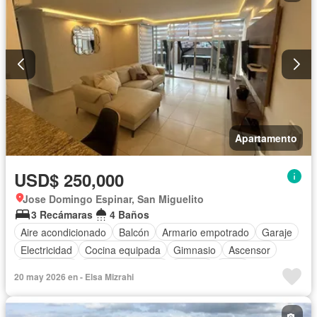
Apartamento
USD$ 250,000
Jose Domingo Espinar, San Miguelito
3 Recámaras
4 Baños
Aire acondicionado
Balcón
Armario empotrado
Garaje
Electricidad
Cocina equipada
Gimnasio
Ascensor
Gas natural
Vista panorámica
Piscina
Agua
20 may 2026 en - Elsa Mizrahi