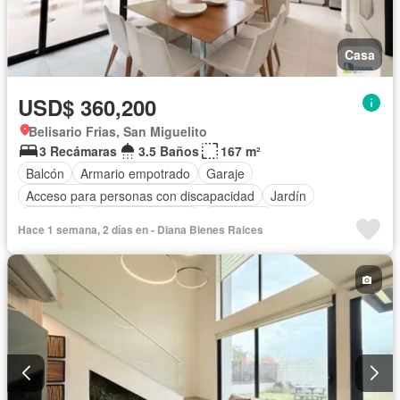
Casa
USD$ 360,200
Belisario Frias, San Miguelito
3 Recámaras
3.5 Baños
167 m²
Balcón
Armario empotrado
Garaje
Acceso para personas con discapacidad
Jardín
Gimnasio
Vista panorámica
Seguridad
Hace 1 semana, 2 días en - Diana Bienes Raices
Cuarto de servicio
Piscina