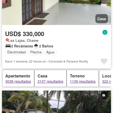
Casa
USD$ 330,000
Las Lajas, Chame
2 Recámaras
2 Baños
Electricidad
Piscina
Agua
Hace 1 semana, 22 horas en - Coronado & Panama Realty
Apartamento
Casa
Terreno
Local
3038 resultados
2137 resultados
1139 resultados
322 re