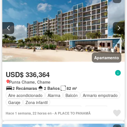
Apartamento
USD$ 336,364
Punta Chame, Chame
2 Recámaras
2 Baños
82 m²
Aire acondicionado
Alarma
Balcón
Armario empotrado
Garaje
Zona infantil
Acceso para personas con discapacidad
Electricidad
Hace 1 semana, 22 horas en - A PLACE TO PANAMÃ
Cocina equipada
Chimenea
Jardín
Parrilla
Gimnasio
Cocina integral
Internet
Jacuzzi
Ascensor