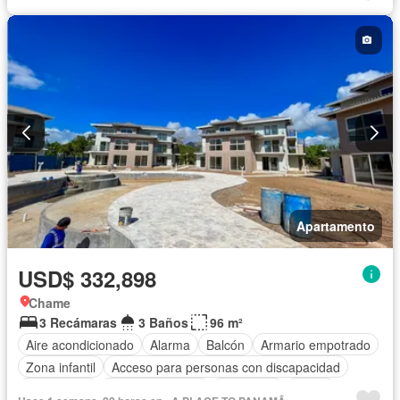
Vista panorámica
Sauna
Cuarto de servicio
Agua
Apartamento
USD$ 332,898
Chame
3 Recámaras
3 Baños
96 m²
Aire acondicionado
Alarma
Balcón
Armario empotrado
Zona infantil
Acceso para personas con discapacidad
Electricidad
Cocina equipada
Chimenea
Jardín