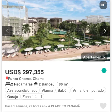
Cocina integral
Internet
Jacuzzi
Ascensor
Gas natural
Vista panorámica
Sauna
Seguridad
Cuarto de servicio
Piscina
Cancha de tenis
Agua
Patio
Apartamento
USD$ 297,355
Punta Chame, Chame
2 Recámaras
2 Baños
86 m²
Aire acondicionado
Alarma
Balcón
Armario empotrado
Garaje
Zona infantil
Acceso para personas con discapacidad
Electricidad
Hace 1 semana, 22 horas en - A PLACE TO PANAMÃ
Cocina equipada
Chimenea
Jardín
Parrilla
Gimnasio