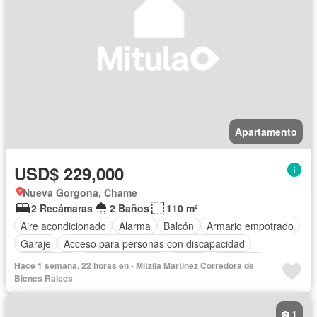
Apartamento
USD$ 229,000
Nueva Gorgona, Chame
2 Recámaras
2 Baños
110 m²
Aire acondicionado
Alarma
Balcón
Armario empotrado
Garaje
Acceso para personas con discapacidad
Electricidad
Cocina equipada
Parrilla
Gimnasio
Hace 1 semana, 22 horas en - Mitzila Martinez Corredora de
Internet
Ascensor
Vista panorámica
Seguridad
Bienes Raices
Piscina
Agua
1