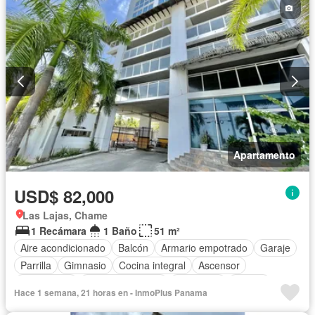
Apartamento
USD$ 82,000
Las Lajas, Chame
1 Recámara
1 Baño
51 m²
Aire acondicionado
Balcón
Armario empotrado
Garaje
Parrilla
Gimnasio
Cocina integral
Ascensor
Gas natural
Vista panorámica
Seguridad
Piscina
Hace 1 semana, 21 horas en - InmoPlus Panama