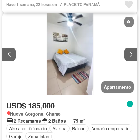
Acceso para personas con discapacidad
Electricidad
Hace 1 semana, 22 horas en - A PLACE TO PANAMÃ
Cocina equipada
Chimenea
Jardín
Parrilla
Gimnasio
Cocina integral
Internet
Jacuzzi
Ascensor
Gas natural
Vista panorámica
Sauna
Seguridad
Cuarto de servicio
Piscina
Cancha de tenis
Agua
Patio
Apartamento
USD$ 185,000
Nueva Gorgona, Chame
2 Recámaras
2 Baños
75 m²
Aire acondicionado
Alarma
Balcón
Armario empotrado
Garaje
Zona infantil