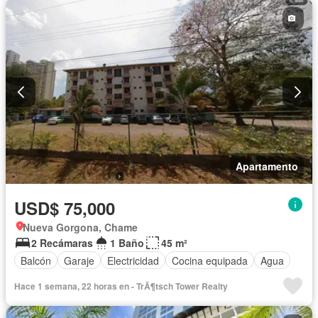
Apartamento
USD$ 75,000
Nueva Gorgona, Chame
2 Recámaras
1 Baño
45 m²
Balcón
Garaje
Electricidad
Cocina equipada
Agua
Hace 1 semana, 22 horas en - TrÃ¶tsch Tower Realty