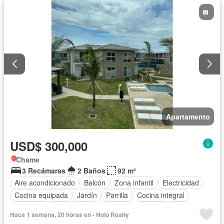
Seguridad
Piscina
Agua
Apartamento
USD$ 300,000
Chame
3 Recámaras
2 Baños
92 m²
Aire acondicionado
Balcón
Zona infantil
Electricidad
Cocina equipada
Jardín
Parrilla
Cocina integral
Ascensor
Gas natural
Seguridad
Piscina
Agua
Hace 1 semana, 20 horas en - Holo Realty