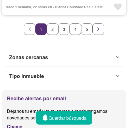
Cocina integral
Jacuzzi
Ascensor
Gas natural
Hace 1 semana, 22 horas en - Blanca Coronado Real Estate
Vista panorámica
Sauna
Seguridad
Cuarto de servicio
Piscina
Cancha de tenis
Patio
1
2
3
4
5
Zonas cercanas
Tipo inmueble
Recibe alertas por email
Déjanos tu email y te avisamos cuando tengamos
novedades sobre
Guardar búsqueda
Chame