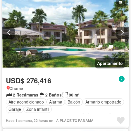
Gas natural
Vista panorámica
Sauna
Seguridad
Cuarto de servicio
Piscina
Cancha de tenis
Agua
Patio
Apartamento
USD$ 276,416
Chame
2 Recámaras
2 Baños
80 m²
Aire acondicionado
Alarma
Balcón
Armario empotrado
Garaje
Zona infantil
Acceso para personas con discapacidad
Electricidad
Hace 1 semana, 22 horas en - A PLACE TO PANAMÃ
Cocina equipada
Chimenea
Jardín
Parrilla
Gimnasio