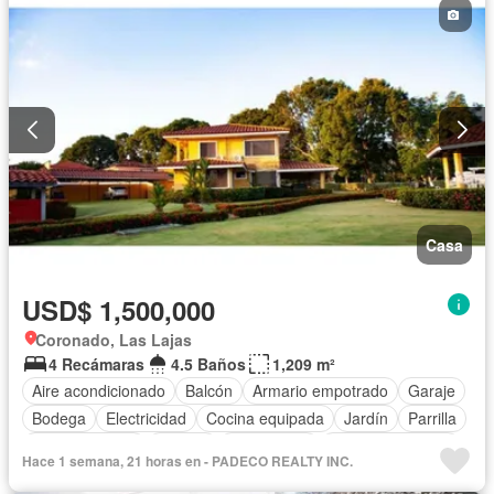
Casa
USD$ 1,500,000
Coronado, Las Lajas
4 Recámaras
4.5 Baños
1,209 m²
Aire acondicionado
Balcón
Armario empotrado
Garaje
Bodega
Electricidad
Cocina equipada
Jardín
Parrilla
Cocina integral
Jacuzzi
Gas natural
Vista panorámica
Hace 1 semana, 21 horas en - PADECO REALTY INC.
Cuarto de servicio
Piscina
Agua
Patio