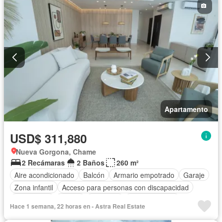
Apartamento
USD$ 311,880
Nueva Gorgona, Chame
2 Recámaras
2 Baños
260 m²
Aire acondicionado
Balcón
Armario empotrado
Garaje
Zona infantil
Acceso para personas con discapacidad
Electricidad
Parrilla
Gimnasio
Cocina integral
Hace 1 semana, 22 horas en - Astra Real Estate
Ascensor
Gas natural
Vista panorámica
Sauna