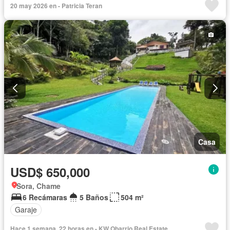
20 may 2026 en - Patricia Teran
Casa
USD$ 650,000
Sora, Chame
6 Recámaras
5 Baños
504 m²
Garaje
Hace 1 semana, 22 horas en - KW Obarrio Real Estate