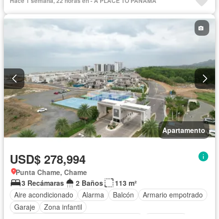
Hace 1 semana, 22 horas en - A PLACE TO PANAMÃ
Parrilla
Gimnasio
Cocina integral
Internet
Jacuzzi
Ascensor
Gas natural
Vista panorámica
Sauna
Seguridad
Cuarto de servicio
Piscina
Cancha de tenis
Agua
Patio
Apartamento
USD$ 278,994
Punta Chame, Chame
3 Recámaras
2 Baños
113 m²
Aire acondicionado
Alarma
Balcón
Armario empotrado
Garaje
Zona infantil