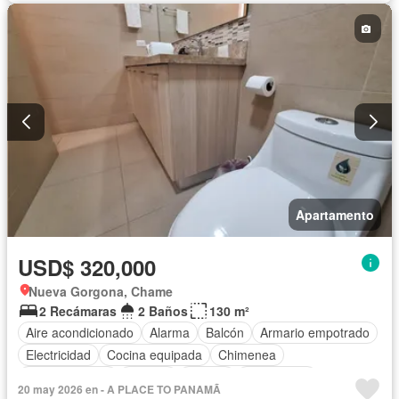
Cocina integral
Internet
Jacuzzi
Ascensor
Gas natural
Vista panorámica
Sauna
Seguridad
Cuarto de servicio
Piscina
Cancha de tenis
Agua
Patio
Apartamento
USD$ 320,000
Nueva Gorgona, Chame
2 Recámaras
2 Baños
130 m²
Aire acondicionado
Alarma
Balcón
Armario empotrado
Electricidad
Cocina equipada
Chimenea
Cocina integral
Internet
Jacuzzi
Gas natural
20 may 2026 en - A PLACE TO PANAMÃ