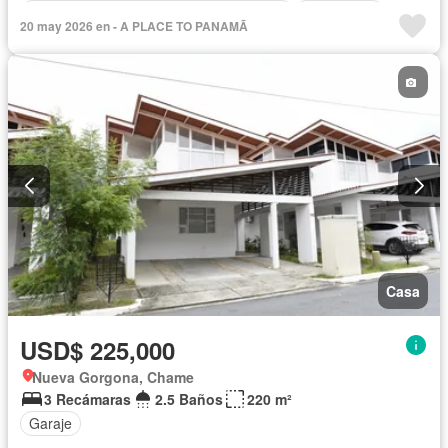
Acceso para personas con discapacidad
Electricidad
20 may 2026 en - A PLACE TO PANAMÃ
Cocina equipada
Chimenea
Jardín
Parrilla
Gimnasio
Cocina integral
Internet
Jacuzzi
Ascensor
Gas natural
Vista panorámica
Sauna
Seguridad
Cuarto de servicio
Piscina
Cancha de tenis
Agua
Patio
Casa
USD$ 225,000
Nueva Gorgona, Chame
3 Recámaras
2.5 Baños
220 m²
Garaje