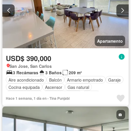
Apartamento
USD$ 390,000
San Jose, San Carlos
3 Recámaras
3 Baños
209 m²
Aire acondicionado
Balcón
Armario empotrado
Garaje
Cocina equipada
Ascensor
Gas natural
Vista panorámica
Cuarto de servicio
Piscina
Hace 1 semana, 1 día en - Tina Punjabi