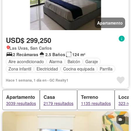
Apartamento
USD$ 299,250
Las Uvas, San Carlos
2 Recámaras
2.5 Baños
124 m²
Aire acondicionado
Alarma
Balcón
Garaje
Zona infantil
Electricidad
Cocina equipada
Parrilla
Gimnasio
Cocina integral
Internet
Ascensor
Hace 1 semana, 1 día en - GC Realty1
Gas natural
Seguridad
Piscina
Cancha de tenis
Agua
Apartamento
Casa
Terreno
Local
3039 resultados
2179 resultados
1135 resultados
323 re