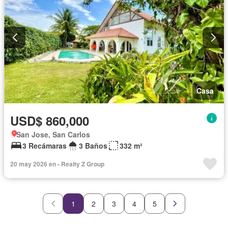
Casa
USD$ 860,000
San Jose, San Carlos
3 Recámaras
3 Baños
332 m²
20 may 2026 en - Realty Z Group
1
2
3
4
5