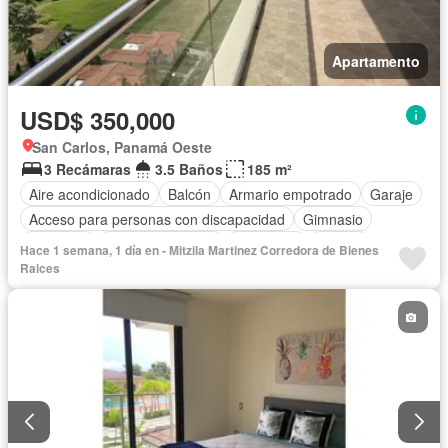
Apartamento
USD$ 350,000
San Carlos, Panamá Oeste
3 Recámaras
3.5 Baños
185 m²
Aire acondicionado
Balcón
Armario empotrado
Garaje
Acceso para personas con discapacidad
Gimnasio
Ascensor
Vista panorámica
Seguridad
Piscina
Hace 1 semana, 1 día en - Mitzila Martinez Corredora de Bienes
Raices