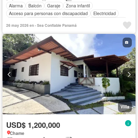
Alarma
Balcón
Garaje
Zona infantil
Acceso para personas con discapacidad
Electricidad
Parrilla
Cocina integral
Gas natural
Vista panorámica
26 may 2026 en - Sea Confiable Panamá
Seguridad
Piscina
Agua
Patio
Villa
USD$ 1,200,000
Chame