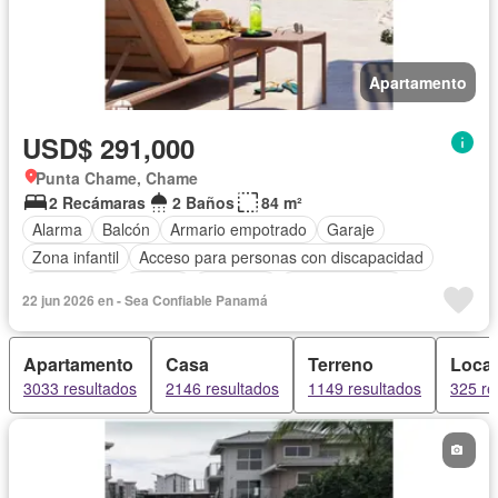
Apartamento
USD$ 291,000
Punta Chame, Chame
2 Recámaras
2 Baños
84 m²
Alarma
Balcón
Armario empotrado
Garaje
Zona infantil
Acceso para personas con discapacidad
Electricidad
Parrilla
Gimnasio
Cocina integral
22 jun 2026 en - Sea Confiable Panamá
Gas natural
Vista panorámica
Seguridad
Piscina
Agua
Apartamento
Casa
Terreno
Local
3033 resultados
2146 resultados
1149 resultados
325 re