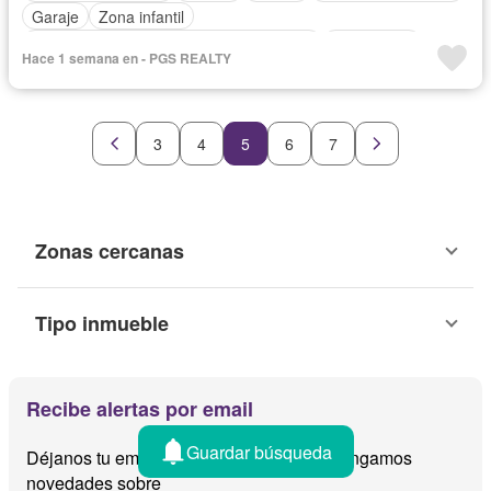
Garaje
Zona infantil
Acceso para personas con discapacidad
Electricidad
Hace 1 semana en - PGS REALTY
Cocina equipada
Gimnasio
Cocina integral
Internet
Ascensor
Gas natural
Vista panorámica
Seguridad
Cuarto de servicio
Piscina
Agua
Patio
3
4
5
6
7
Zonas cercanas
Tipo inmueble
Recibe alertas por email
Guardar búsqueda
Déjanos tu email y te avisamos cuando tengamos
novedades sobre