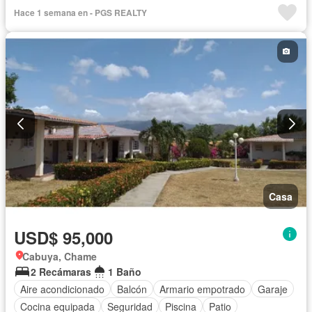
Hace 1 semana en - PGS REALTY
Casa
USD$ 95,000
Cabuya, Chame
2 Recámaras
1 Baño
Aire acondicionado
Balcón
Armario empotrado
Garaje
Cocina equipada
Seguridad
Piscina
Patio