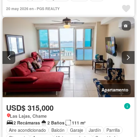
20 may 2026 en - PGS REALTY
Apartamento
USD$ 315,000
Las Lajas, Chame
2 Recámaras
2 Baños
111 m²
Aire acondicionado
Balcón
Garaje
Jardín
Parrilla