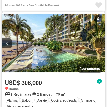
Vista panorámica
Seguridad
Piscina
Cancha de tenis
20 may 2026 en - Sea Confiable Panamá
Apartamento
USD$ 308,000
Chame
2 Recámaras
2 Baños
75 m²
Alarma
Balcón
Garaje
Cocina equipada
Gimnasio
Vista panorámica