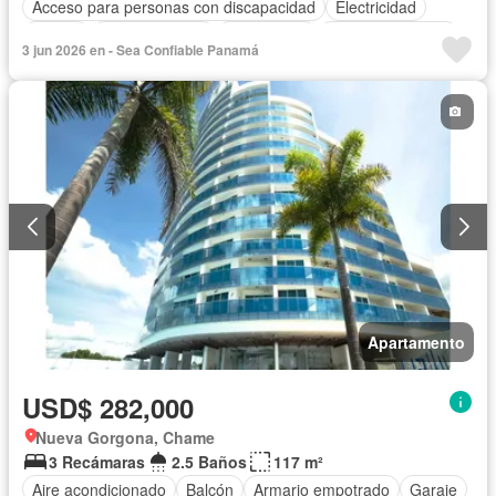
Acceso para personas con discapacidad
Electricidad
Parrilla
Cocina integral
Gas natural
Vista panorámica
3 jun 2026 en - Sea Confiable Panamá
Piscina
Agua
Apartamento
USD$ 282,000
Nueva Gorgona, Chame
3 Recámaras
2.5 Baños
117 m²
Aire acondicionado
Balcón
Armario empotrado
Garaje