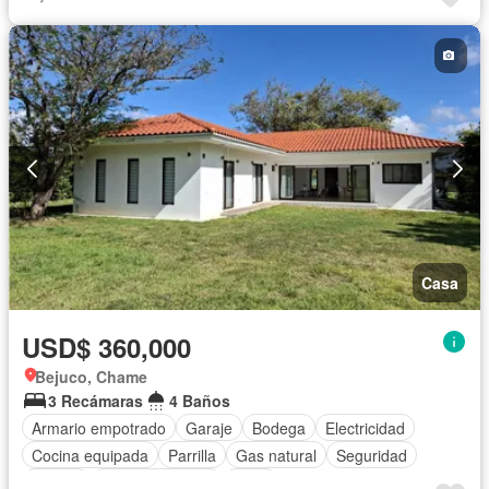
Casa
USD$ 360,000
Bejuco, Chame
3 Recámaras
4 Baños
Armario empotrado
Garaje
Bodega
Electricidad
Cocina equipada
Parrilla
Gas natural
Seguridad
Piscina
Cancha de tenis
Agua