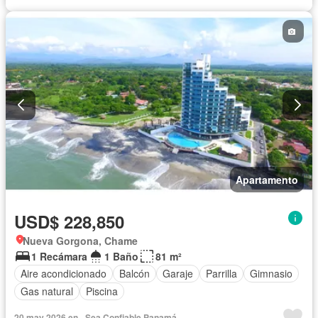
Apartamento
USD$ 228,850
Nueva Gorgona, Chame
1 Recámara
1 Baño
81 m²
Aire acondicionado
Balcón
Garaje
Parrilla
Gimnasio
Gas natural
Piscina
20 may 2026 en - Sea Confiable Panamá