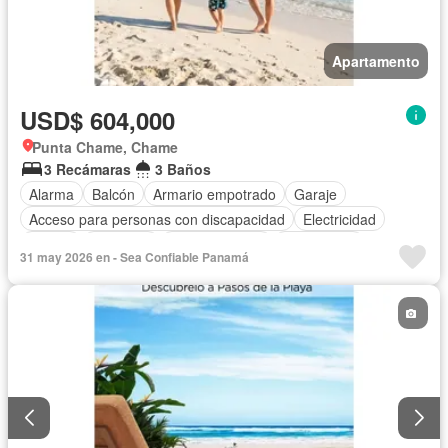
Apartamento
USD$ 604,000
Punta Chame, Chame
3 Recámaras
3 Baños
Alarma
Balcón
Armario empotrado
Garaje
Acceso para personas con discapacidad
Electricidad
Parrilla
Gimnasio
Cocina integral
Gas natural
31 may 2026 en - Sea Confiable Panamá
Vista panorámica
Seguridad
Piscina
Agua