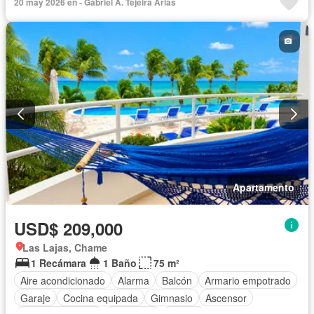
20 may 2026 en - Gabriel A. Tejeira Arias
Apartamento
USD$ 209,000
Las Lajas, Chame
1 Recámara
1 Baño
75 m²
Aire acondicionado
Alarma
Balcón
Armario empotrado
Garaje
Cocina equipada
Gimnasio
Ascensor