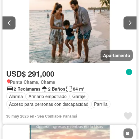
Apartamento
USD$ 291,000
Punta Chame, Chame
2 Recámaras
2 Baños
84 m²
Alarma
Armario empotrado
Garaje
Acceso para personas con discapacidad
Parrilla
Gimnasio
Cocina integral
Gas natural
30 may 2026 en - Sea Confiable Panamá
Vista panorámica
Seguridad
Piscina
Agua