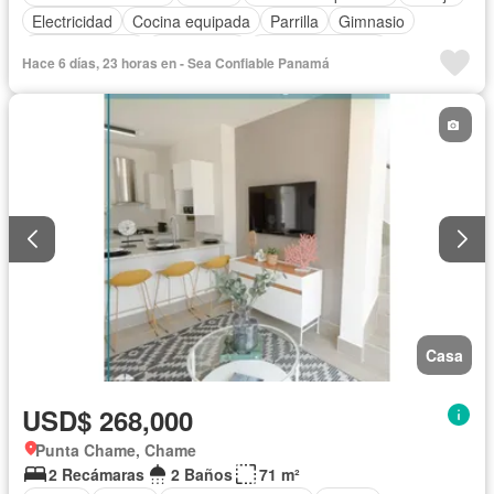
Electricidad
Cocina equipada
Parrilla
Gimnasio
Cocina integral
Gas natural
Vista panorámica
Hace 6 días, 23 horas en - Sea Confiable Panamá
Seguridad
Cuarto de servicio
Piscina
Agua
Casa
USD$ 268,000
Punta Chame, Chame
2 Recámaras
2 Baños
71 m²