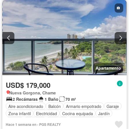
Apartamento
USD$ 179,000
Nueva Gorgona, Chame
2 Recámaras
1 Baño
70 m²
Aire acondicionado
Balcón
Armario empotrado
Garaje
Zona infantil
Electricidad
Cocina equipada
Jardín
Parrilla
Gimnasio
Ascensor
Vista panorámica
Hace 1 semana en - PGS REALTY
Seguridad
Piscina
Agua