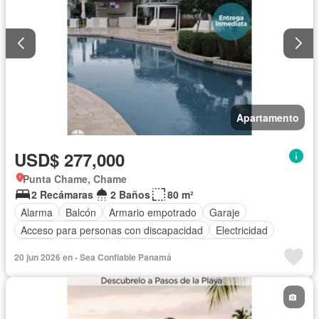
Apartamento
USD$ 277,000
Punta Chame, Chame
2 Recámaras
2 Baños
80 m²
Alarma
Balcón
Armario empotrado
Garaje
Acceso para personas con discapacidad
Electricidad
Parrilla
Gimnasio
Cocina integral
Gas natural
20 jun 2026 en - Sea Confiable Panamá
Vista panorámica
Seguridad
Piscina
Agua