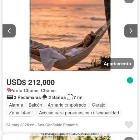
Apartamento
USD$ 212,000
Punta Chame, Chame
3 Recámaras
2 Baños
7 m²
Alarma
Balcón
Armario empotrado
Garaje
Zona infantil
Acceso para personas con discapacidad
Electricidad
Parrilla
Gimnasio
Cocina integral
24 may 2026 en - Sea Confiable Panamá
Gas natural
Vista panorámica
Piscina
Agua