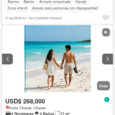
Alarma
Balcón
Armario empotrado
Garaje
Zona infantil
Acceso para personas con discapacidad
Electricidad
Parrilla
Gimnasio
Cocina integral
21 jun 2026 en - Sea Confiable Panamá
Gas natural
Vista panorámica
Seguridad
Piscina
Agua
Casa
USD$ 268,000
Punta Chame, Chame
2 Recámaras
2 Baños
71 m²