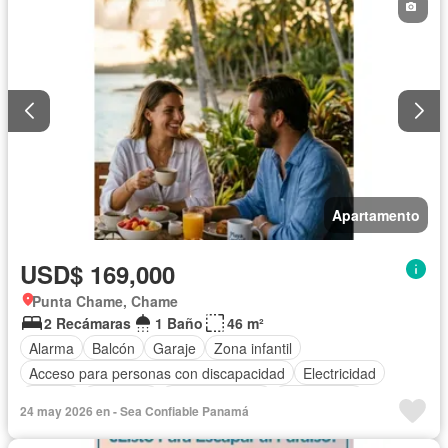
Apartamento
USD$ 169,000
Punta Chame, Chame
2 Recámaras
1 Baño
46 m²
Alarma
Balcón
Garaje
Zona infantil
Acceso para personas con discapacidad
Electricidad
Parrilla
Gimnasio
Cocina integral
Gas natural
24 may 2026 en - Sea Confiable Panamá
Vista panorámica
Seguridad
Piscina
Agua