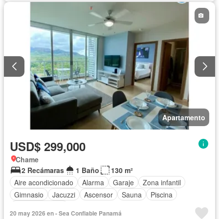
Apartamento
USD$ 299,000
Chame
2 Recámaras
1 Baño
130 m²
Aire acondicionado
Alarma
Garaje
Zona infantil
Gimnasio
Jacuzzi
Ascensor
Sauna
Piscina
Cancha de tenis
20 may 2026 en - Sea Confiable Panamá