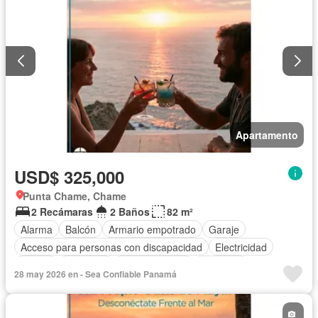
Apartamento
USD$ 325,000
Punta Chame, Chame
2 Recámaras
2 Baños
82 m²
Alarma
Balcón
Armario empotrado
Garaje
Acceso para personas con discapacidad
Electricidad
Parrilla
Gimnasio
Cocina integral
Ascensor
28 may 2026 en - Sea Confiable Panamá
Gas natural
Vista panorámica
Seguridad
Piscina
Agua