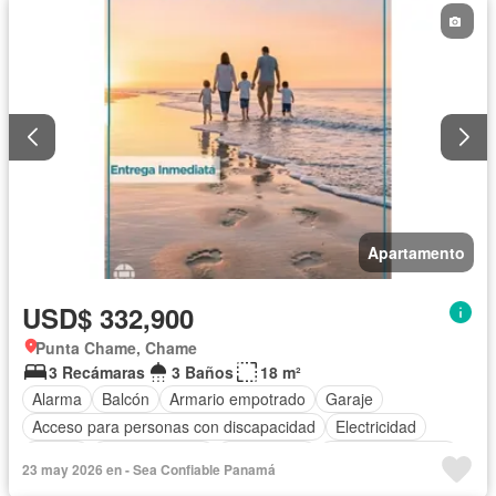
Apartamento
USD$ 332,900
Punta Chame, Chame
3 Recámaras
3 Baños
18 m²
Alarma
Balcón
Armario empotrado
Garaje
Acceso para personas con discapacidad
Electricidad
Parrilla
Cocina integral
Gas natural
Vista panorámica
23 may 2026 en - Sea Confiable Panamá
Seguridad
Piscina
Agua