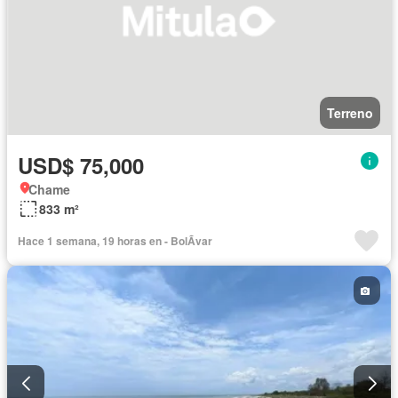
Terreno
USD$ 75,000
Chame
833 m²
Hace 1 semana, 19 horas en - BolÃ­var