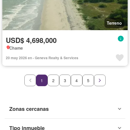
Terreno
USD$ 4,698,000
Chame
20 may 2026 en - Geneva Realty & Services
1
2
3
4
5
Zonas cercanas
Tipo inmueble