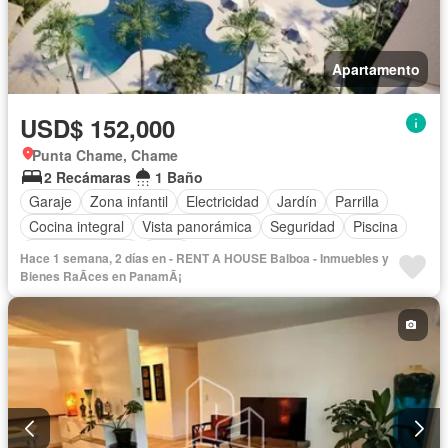
Apartamento
USD$ 152,000
Punta Chame, Chame
2 Recámaras
1 Baño
Garaje
Zona infantil
Electricidad
Jardín
Parrilla
Cocina integral
Vista panorámica
Seguridad
Piscina
Cancha de tenis
Agua
Hace 1 semana, 2 días en - RENT A HOUSE Balboa - Inmuebles y
Bienes RaÃ­ces en PanamÃ¡