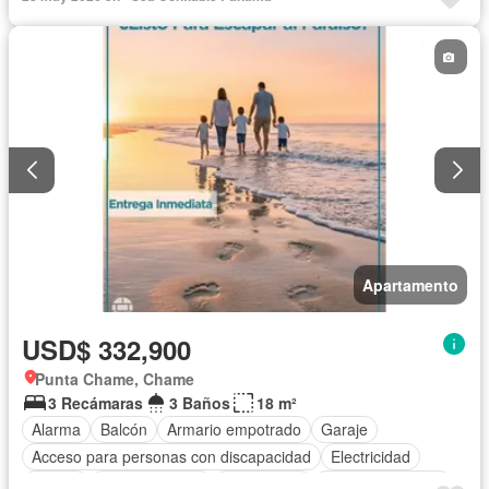
Gas natural
Vista panorámica
Seguridad
Piscina
Agua
Apartamento
USD$ 332,900
Punta Chame, Chame
3 Recámaras
3 Baños
18 m²
Alarma
Balcón
Armario empotrado
Garaje
Acceso para personas con discapacidad
Electricidad
Parrilla
Cocina integral
Gas natural
Vista panorámica