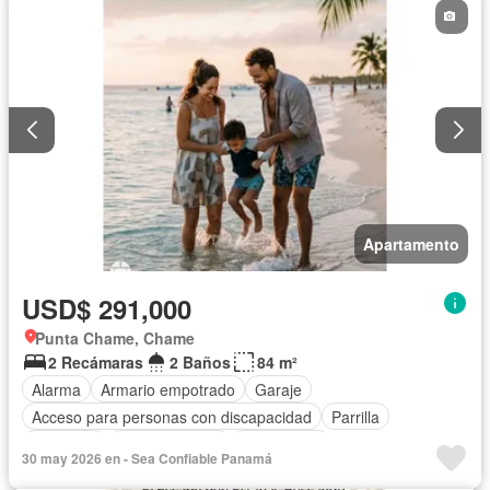
Apartamento
USD$ 291,000
Punta Chame, Chame
2 Recámaras
2 Baños
84 m²
Alarma
Armario empotrado
Garaje
Acceso para personas con discapacidad
Parrilla
Gimnasio
Cocina integral
Gas natural
30 may 2026 en - Sea Confiable Panamá
Vista panorámica
Seguridad
Piscina
Agua