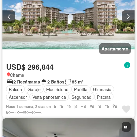
Apartamento
USD$ 296,844
Chame
2 Recámaras
2 Baños
85 m²
Balcón
Garaje
Electricidad
Parrilla
Gimnasio
Ascensor
Vista panorámica
Seguridad
Piscina
Cancha de tenis
Agua
Hace 1 semana, 2 días en - ð—˜ð—”ð—¦ð—¬ ð—¥ð—˜ð—”ð—Ÿð—
§ð—¬ ð—œð—¡ð—–.