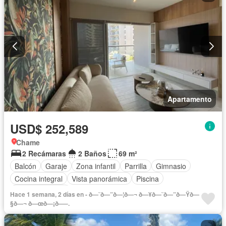
Apartamento
USD$ 252,589
Chame
2 Recámaras
2 Baños
69 m²
Balcón
Garaje
Zona infantil
Parrilla
Gimnasio
Cocina integral
Vista panorámica
Piscina
Cancha de tenis
Hace 1 semana, 2 días en - ð—˜ð—”ð—¦ð—¬ ð—¥ð—˜ð—”ð—Ÿð—
§ð—¬ ð—œð—¡ð—–.