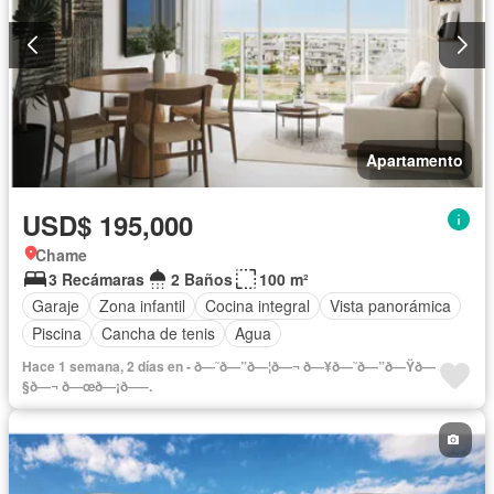
Apartamento
USD$ 195,000
Chame
3 Recámaras
2 Baños
100 m²
Garaje
Zona infantil
Cocina integral
Vista panorámica
Piscina
Cancha de tenis
Agua
Hace 1 semana, 2 días en - ð—˜ð—”ð—¦ð—¬ ð—¥ð—˜ð—”ð—Ÿð—
§ð—¬ ð—œð—¡ð—–.