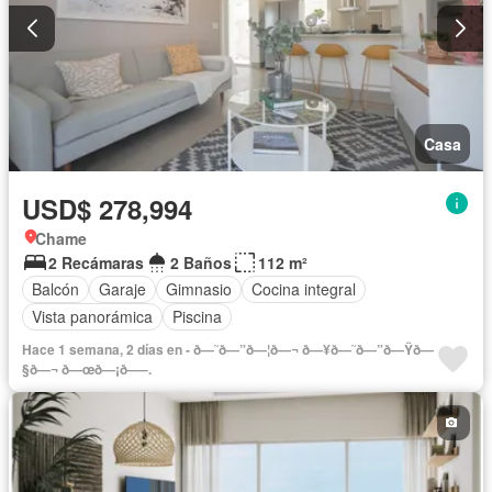
Casa
USD$ 278,994
Chame
2 Recámaras
2 Baños
112 m²
Balcón
Garaje
Gimnasio
Cocina integral
Vista panorámica
Piscina
Hace 1 semana, 2 días en - ð—˜ð—”ð—¦ð—¬ ð—¥ð—˜ð—”ð—Ÿð—
§ð—¬ ð—œð—¡ð—–.