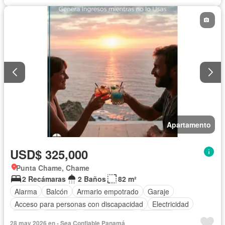
Apartamento
USD$ 325,000
Punta Chame, Chame
2 Recámaras
2 Baños
82 m²
Alarma
Balcón
Armario empotrado
Garaje
Acceso para personas con discapacidad
Electricidad
Parrilla
Gimnasio
Cocina integral
Ascensor
28 may 2026 en - Sea Confiable Panamá