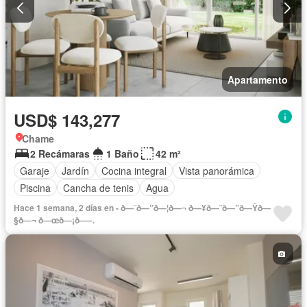
Apartamento
USD$ 143,277
Chame
2 Recámaras
1 Baño
42 m²
Garaje
Jardín
Cocina integral
Vista panorámica
Piscina
Cancha de tenis
Agua
Hace 1 semana, 2 días en - ð—˜ð—”ð—¦ð—¬ ð—¥ð—˜ð—”ð—Ÿð—
§ð—¬ ð—œð—¡ð—–.