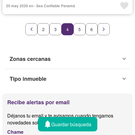
20 may 2026 en - Sea Confiable Panamá
2
3
4
5
6
Zonas cercanas
Tipo inmueble
Recibe alertas por email
Déjanos tu email y te avisamos cuando tengamos
novedades sobre
Guardar búsqueda
Chame