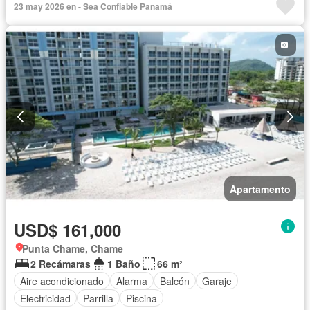
23 may 2026 en - Sea Confiable Panamá
Seguridad
Piscina
Agua
Apartamento
USD$ 161,000
Punta Chame, Chame
2 Recámaras
1 Baño
66 m²
Aire acondicionado
Alarma
Balcón
Garaje
Electricidad
Parrilla
Piscina