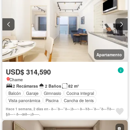
Apartamento
USD$ 314,590
Chame
2 Recámaras
2 Baños
82 m²
Balcón
Garaje
Gimnasio
Cocina integral
Vista panorámica
Piscina
Cancha de tenis
Hace 1 semana, 2 días en - ð—˜ð—”ð—¦ð—¬ ð—¥ð—˜ð—”ð—Ÿð—
§ð—¬ ð—œð—¡ð—–.