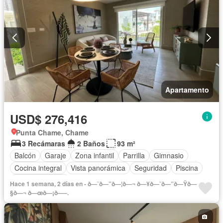
Apartamento
USD$ 276,416
Punta Chame, Chame
3 Recámaras
2 Baños
93 m²
Balcón
Garaje
Zona infantil
Parrilla
Gimnasio
Cocina integral
Vista panorámica
Seguridad
Piscina
Cancha de tenis
Hace 1 semana, 2 días en - ð—˜ð—”ð—¦ð—¬ ð—¥ð—˜ð—”ð—Ÿð—
§ð—¬ ð—œð—¡ð—–.