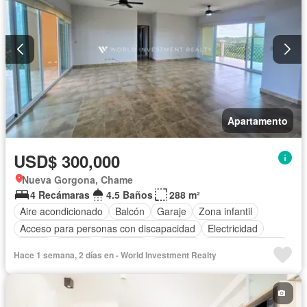
Apartamento
USD$ 300,000
Nueva Gorgona, Chame
4 Recámaras
4.5 Baños
288 m²
Aire acondicionado
Balcón
Garaje
Zona infantil
Acceso para personas con discapacidad
Electricidad
Jardín
Parrilla
Gimnasio
Ascensor
Vista panorámica
Hace 1 semana, 2 días en - World Investment Realty
Seguridad
Piscina
Agua