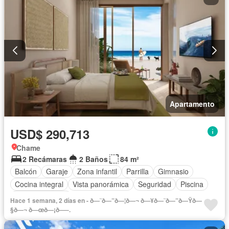
Apartamento
USD$ 290,713
Chame
2 Recámaras
2 Baños
84 m²
Balcón
Garaje
Zona infantil
Parrilla
Gimnasio
Cocina integral
Vista panorámica
Seguridad
Piscina
Cancha de tenis
Hace 1 semana, 2 días en - ð—˜ð—”ð—¦ð—¬ ð—¥ð—˜ð—”ð—Ÿð—
§ð—¬ ð—œð—¡ð—–.