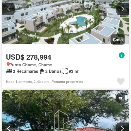
Casa
USD$ 278,994
Punta Chame, Chame
2 Recámaras
2 Baños
93 m²
Hace 1 semana, 2 días en - Panama properties