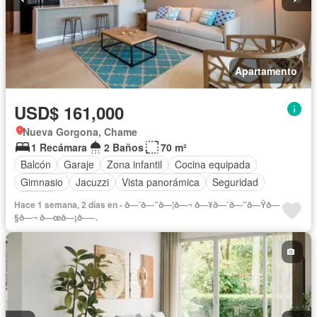
Apartamento
USD$ 161,000
Nueva Gorgona, Chame
1 Recámara
2 Baños
70 m²
Balcón
Garaje
Zona infantil
Cocina equipada
Gimnasio
Jacuzzi
Vista panorámica
Seguridad
Piscina
Hace 1 semana, 2 días en - ð—˜ð—”ð—¦ð—¬ ð—¥ð—˜ð—”ð—Ÿð—
§ð—¬ ð—œð—¡ð—–.