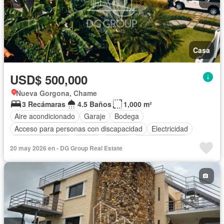
Casa
USD$ 500,000
Nueva Gorgona, Chame
3 Recámaras
4.5 Baños
1,000 m²
Aire acondicionado
Garaje
Bodega
Acceso para personas con discapacidad
Electricidad
Cocina equipada
Jardín
Parrilla
Cocina integral
20 may 2026 en - DG Group Real Estate
Jacuzzi
Vista panorámica
Seguridad
Cuarto de servicio
Piscina
Patio