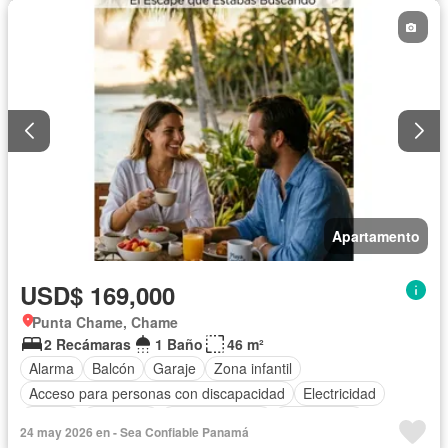
Apartamento
USD$ 169,000
Punta Chame, Chame
2 Recámaras
1 Baño
46 m²
Alarma
Balcón
Garaje
Zona infantil
Acceso para personas con discapacidad
Electricidad
Parrilla
Gimnasio
Cocina integral
Gas natural
24 may 2026 en - Sea Confiable Panamá
Vista panorámica
Seguridad
Piscina
Agua