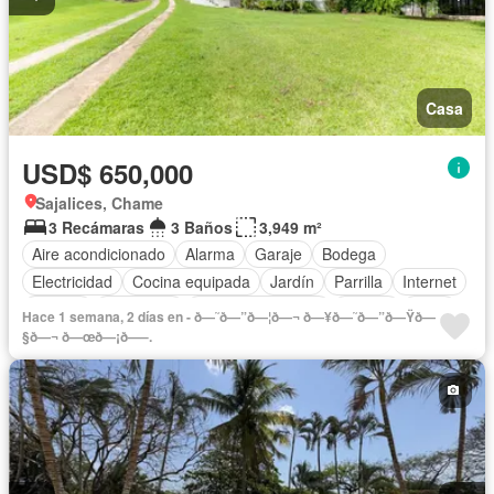
Casa
USD$ 650,000
Sajalices, Chame
3 Recámaras
3 Baños
3,949 m²
Aire acondicionado
Alarma
Garaje
Bodega
Electricidad
Cocina equipada
Jardín
Parrilla
Internet
Jacuzzi
Seguridad
Cuarto de servicio
Piscina
Agua
Hace 1 semana, 2 días en - ð—˜ð—”ð—¦ð—¬ ð—¥ð—˜ð—”ð—Ÿð—
Patio
§ð—¬ ð—œð—¡ð—–.