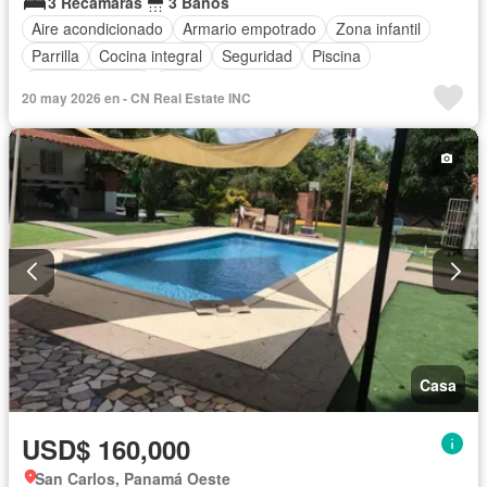
3 Recámaras
3 Baños
Aire acondicionado
Armario empotrado
Zona infantil
Parrilla
Cocina integral
Seguridad
Piscina
Cancha de tenis
Agua
20 may 2026 en - CN Real Estate INC
Casa
USD$ 160,000
San Carlos, Panamá Oeste