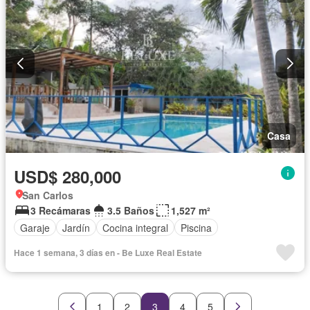
Casa
USD$ 280,000
San Carlos
3 Recámaras
3.5 Baños
1,527 m²
Garaje
Jardín
Cocina integral
Piscina
Hace 1 semana, 3 días en - Be Luxe Real Estate
1
2
3
4
5