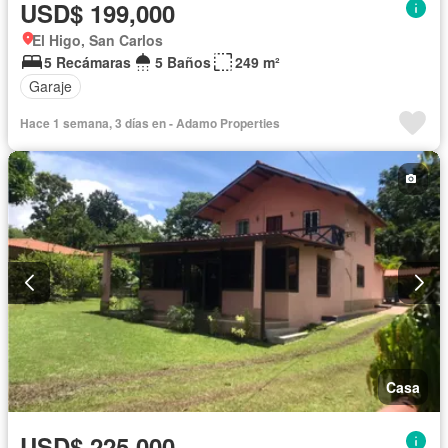
USD$ 199,000
El Higo, San Carlos
5 Recámaras
5 Baños
249 m²
Garaje
Hace 1 semana, 3 días en - Adamo Properties
Casa
USD$ 225,000