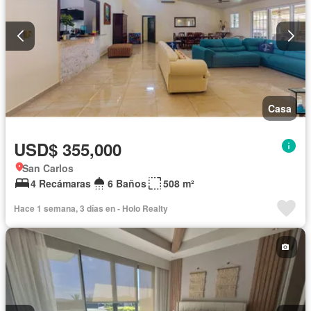
Casa
USD$ 355,000
San Carlos
4 Recámaras
6 Baños
508 m²
Hace 1 semana, 3 días en - Holo Realty