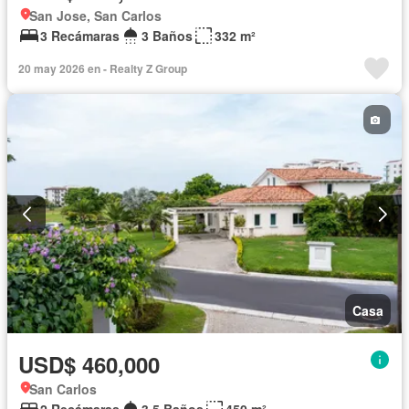
San Jose, San Carlos
3 Recámaras
3 Baños
332 m²
20 may 2026 en - Realty Z Group
Casa
USD$ 460,000
San Carlos
2 Recámaras
3.5 Baños
450 m²