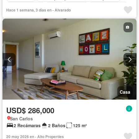
Cocina equipada
Parrilla
Gimnasio
Vista panorámica
Hace 1 semana, 3 días en - Alvarado
Seguridad
Cuarto de servicio
Piscina
Agua
Casa
USD$ 286,000
San Carlos
2 Recámaras
2 Baños
125 m²
20 may 2026 en - Alto Properties