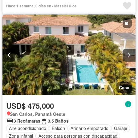
Gas natural
Vista panorámica
Seguridad
Hace 1 semana, 3 días en - Massiel Rios
Cuarto de servicio
Piscina
Patio
Casa
USD$ 475,000
San Carlos, Panamá Oeste
3 Recámaras
3.5 Baños
Aire acondicionado
Balcón
Armario empotrado
Garaje
Zona infantil
Acceso para personas con discapacidad