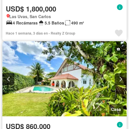
USD$ 1,800,000
Las Uvas, San Carlos
4 Recámaras
5.5 Baños
490 m²
Hace 1 semana, 3 días en - Realty Z Group
Casa
USD$ 860,000