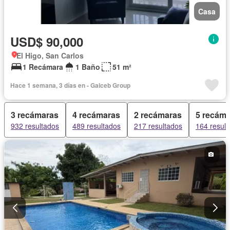
Casa
USD$ 90,000
El Higo, San Carlos
1 Recámara
1 Baño
51 m²
Hace 1 semana, 3 días en - Galceb Group
3 recámaras
4 recámaras
2 recámaras
5 recám
932 resultados
489 resultados
217 resultados
164 resul