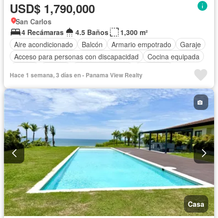
USD$ 1,790,000
San Carlos
4 Recámaras
4.5 Baños
1,300 m²
Aire acondicionado
Balcón
Armario empotrado
Garaje
Acceso para personas con discapacidad
Cocina equipada
Parrilla
Jacuzzi
Vista panorámica
Seguridad
Hace 1 semana, 3 días en - Panama View Realty
Cuarto de servicio
Piscina
Patio
Casa