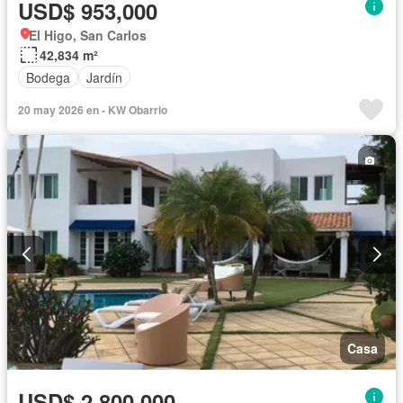
USD$ 953,000
El Higo, San Carlos
42,834 m²
Bodega
Jardín
20 may 2026 en - KW Obarrio
Casa
USD$ 2,800,000