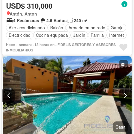
USD$ 310,000
Antón, Anton
4 Recámaras
4.5 Baños
240 m²
Aire acondicionado
Balcón
Armario empotrado
Garaje
Electricidad
Cocina equipada
Jardín
Parrilla
Internet
Gas natural
Vista panorámica
Seguridad
Piscina
Hace 1 semana, 18 horas en - FIDELIS GESTORES Y ASESORES
Agua
Patio
INMOBILIARIOS
Casa