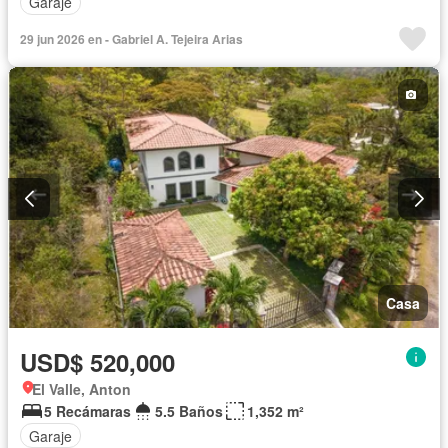
Garaje
29 jun 2026 en - Gabriel A. Tejeira Arias
Casa
USD$ 520,000
El Valle, Anton
5 Recámaras
5.5 Baños
1,352 m²
Garaje