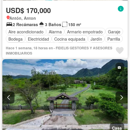
USD$ 170,000
Antón, Anton
2 Recámaras
3 Baños
150 m²
Aire acondicionado
Alarma
Armario empotrado
Garaje
Bodega
Electricidad
Cocina equipada
Jardín
Parrilla
Gas natural
Seguridad
Piscina
Agua
Patio
Hace 1 semana, 18 horas en - FIDELIS GESTORES Y ASESORES
INMOBILIARIOS
Casa