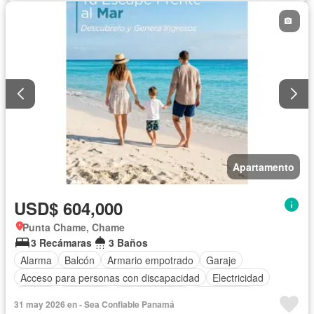
Apartamento
USD$ 604,000
Punta Chame, Chame
3 Recámaras
3 Baños
Alarma
Balcón
Armario empotrado
Garaje
Acceso para personas con discapacidad
Electricidad
Parrilla
Gimnasio
Cocina integral
Gas natural
31 may 2026 en - Sea Confiable Panamá
Vista panorámica
Seguridad
Piscina
Agua