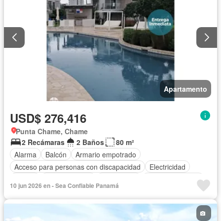
Apartamento
USD$ 276,416
Punta Chame, Chame
2 Recámaras
2 Baños
80 m²
Alarma
Balcón
Armario empotrado
Acceso para personas con discapacidad
Electricidad
Parrilla
Cocina integral
Gas natural
Vista panorámica
10 jun 2026 en - Sea Confiable Panamá
Seguridad
Piscina
Agua