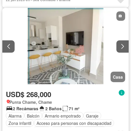
Gas natural
Vista panorámica
Seguridad
Piscina
Agua
Casa
USD$ 268,000
Punta Chame, Chame
2 Recámaras
2 Baños
71 m²
Alarma
Balcón
Armario empotrado
Garaje
Zona infantil
Acceso para personas con discapacidad
Electricidad
Parrilla
Gimnasio
Cocina integral