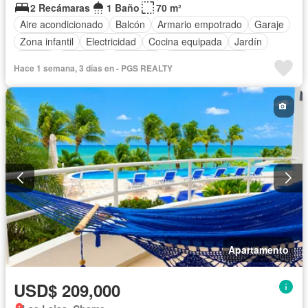
2 Recámaras
1 Baño
70 m²
Aire acondicionado
Balcón
Armario empotrado
Garaje
Zona infantil
Electricidad
Cocina equipada
Jardín
Parrilla
Gimnasio
Ascensor
Vista panorámica
Hace 1 semana, 3 días en - PGS REALTY
Seguridad
Piscina
Agua
Apartamento
USD$ 209,000