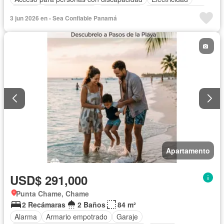
Parrilla
Cocina integral
Gas natural
Vista panorámica
3 jun 2026 en - Sea Confiable Panamá
Piscina
Agua
Apartamento
USD$ 291,000
Punta Chame, Chame
2 Recámaras
2 Baños
84 m²
Alarma
Armario empotrado
Garaje