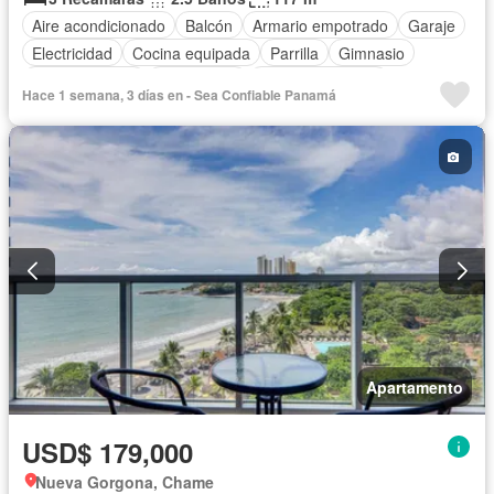
Aire acondicionado
Balcón
Armario empotrado
Garaje
Electricidad
Cocina equipada
Parrilla
Gimnasio
Cocina integral
Gas natural
Vista panorámica
Hace 1 semana, 3 días en - Sea Confiable Panamá
Seguridad
Cuarto de servicio
Piscina
Agua
Apartamento
USD$ 179,000
Nueva Gorgona, Chame