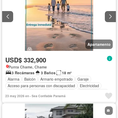
Apartamento
USD$ 332,900
Punta Chame, Chame
3 Recámaras
3 Baños
18 m²
Alarma
Balcón
Armario empotrado
Garaje
Acceso para personas con discapacidad
Electricidad
Parrilla
Cocina integral
Gas natural
Vista panorámica
23 may 2026 en - Sea Confiable Panamá
Seguridad
Piscina
Agua