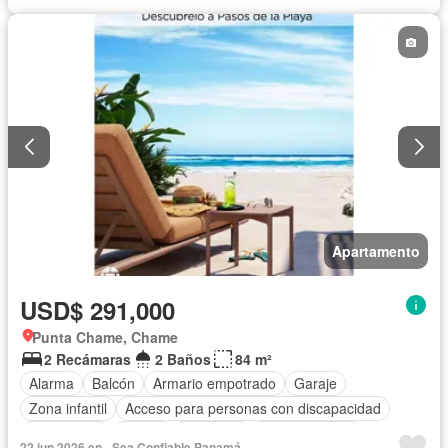
Apartamento
USD$ 291,000
Punta Chame, Chame
2 Recámaras
2 Baños
84 m²
Alarma
Balcón
Armario empotrado
Garaje
Zona infantil
Acceso para personas con discapacidad
Electricidad
Parrilla
Gimnasio
Cocina integral
22 jun 2026 en - Sea Confiable Panamá