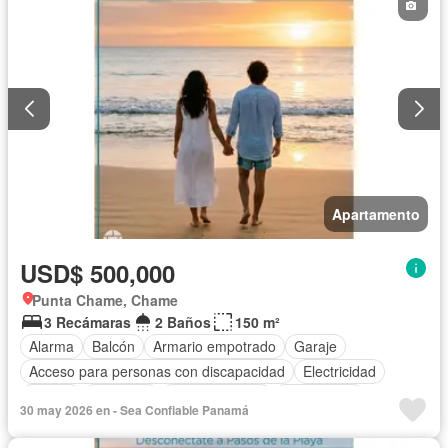
Apartamento
USD$ 500,000
Punta Chame, Chame
3 Recámaras
2 Baños
150 m²
Alarma
Balcón
Armario empotrado
Garaje
Acceso para personas con discapacidad
Electricidad
Parrilla
Gimnasio
Cocina integral
Gas natural
30 may 2026 en - Sea Confiable Panamá
Vista panorámica
Seguridad
Piscina
Agua