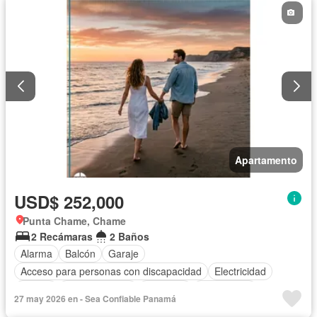
Apartamento
USD$ 252,000
Punta Chame, Chame
2 Recámaras
2 Baños
Alarma
Balcón
Garaje
Acceso para personas con discapacidad
Electricidad
Parrilla
Cocina integral
Ascensor
Gas natural
27 may 2026 en - Sea Confiable Panamá
Vista panorámica
Seguridad
Piscina
Agua