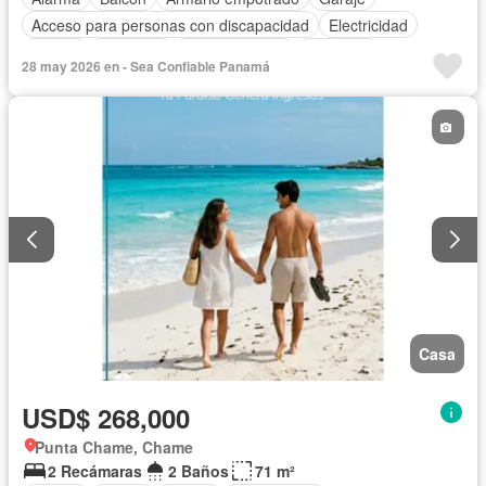
Acceso para personas con discapacidad
Electricidad
Parrilla
Gimnasio
Cocina integral
Ascensor
28 may 2026 en - Sea Confiable Panamá
Gas natural
Vista panorámica
Seguridad
Piscina
Agua
Casa
USD$ 268,000
Punta Chame, Chame
2 Recámaras
2 Baños
71 m²