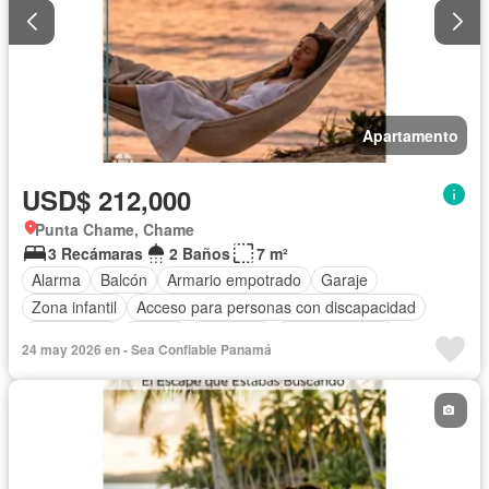
Apartamento
USD$ 212,000
Punta Chame, Chame
3 Recámaras
2 Baños
7 m²
Alarma
Balcón
Armario empotrado
Garaje
Zona infantil
Acceso para personas con discapacidad
Electricidad
Parrilla
Gimnasio
Cocina integral
24 may 2026 en - Sea Confiable Panamá
Gas natural
Vista panorámica
Piscina
Agua