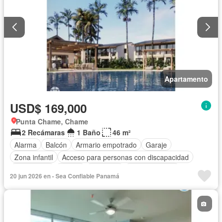
Apartamento
USD$ 169,000
Punta Chame, Chame
2 Recámaras
1 Baño
46 m²
Alarma
Balcón
Armario empotrado
Garaje
Zona infantil
Acceso para personas con discapacidad
Electricidad
Parrilla
Gimnasio
Cocina integral
20 jun 2026 en - Sea Confiable Panamá
Gas natural
Vista panorámica
Seguridad
Piscina
Agua