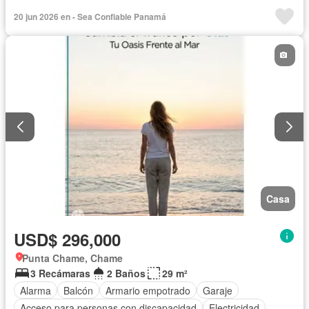
Parrilla
Gimnasio
Cocina integral
Gas natural
20 jun 2026 en - Sea Confiable Panamá
Vista panorámica
Seguridad
Piscina
Agua
Casa
USD$ 296,000
Punta Chame, Chame
3 Recámaras
2 Baños
29 m²
Alarma
Balcón
Armario empotrado
Garaje
Acceso para personas con discapacidad
Electricidad