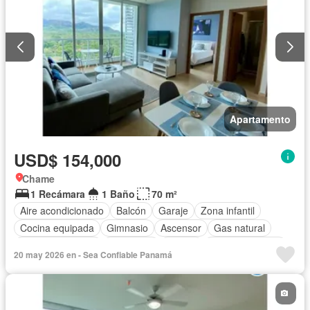
Apartamento
USD$ 154,000
Chame
1 Recámara
1 Baño
70 m²
Aire acondicionado
Balcón
Garaje
Zona infantil
Cocina equipada
Gimnasio
Ascensor
Gas natural
Vista panorámica
Seguridad
Piscina
Cancha de tenis
20 may 2026 en - Sea Confiable Panamá