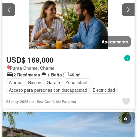
Apartamento
USD$ 169,000
Punta Chame, Chame
2 Recámaras
1 Baño
46 m²
Alarma
Balcón
Garaje
Zona infantil
Acceso para personas con discapacidad
Electricidad
Parrilla
Gimnasio
Cocina integral
Gas natural
24 may 2026 en - Sea Confiable Panamá
Vista panorámica
Seguridad
Piscina
Agua