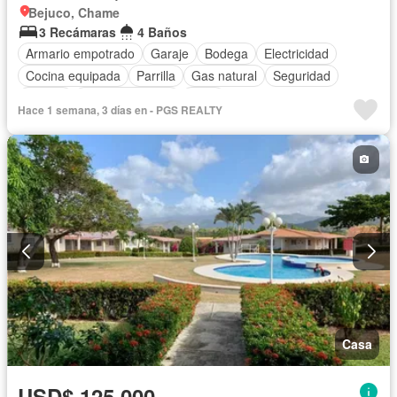
Bejuco, Chame
3 Recámaras
4 Baños
Armario empotrado
Garaje
Bodega
Electricidad
Cocina equipada
Parrilla
Gas natural
Seguridad
Piscina
Cancha de tenis
Agua
Hace 1 semana, 3 días en - PGS REALTY
Casa
USD$ 125,000