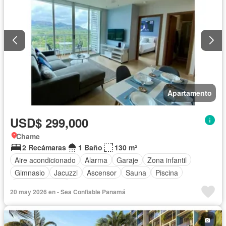
Apartamento
USD$ 299,000
Chame
2 Recámaras
1 Baño
130 m²
Aire acondicionado
Alarma
Garaje
Zona infantil
Gimnasio
Jacuzzi
Ascensor
Sauna
Piscina
Cancha de tenis
20 may 2026 en - Sea Confiable Panamá