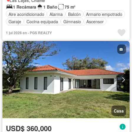
Las Lajas, Chame
1 Recámara
1 Baño
75 m²
Aire acondicionado
Alarma
Balcón
Armario empotrado
Garaje
Cocina equipada
Gimnasio
Ascensor
Vista panorámica
Seguridad
Piscina
1 jul 2026 en - PGS REALTY
Casa
USD$ 360,000