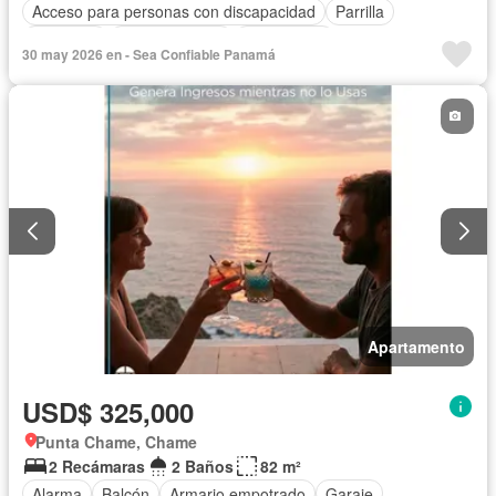
Acceso para personas con discapacidad
Parrilla
Gimnasio
Cocina integral
Gas natural
30 may 2026 en - Sea Confiable Panamá
Vista panorámica
Seguridad
Piscina
Agua
Apartamento
USD$ 325,000
Punta Chame, Chame
2 Recámaras
2 Baños
82 m²
Alarma
Balcón
Armario empotrado
Garaje