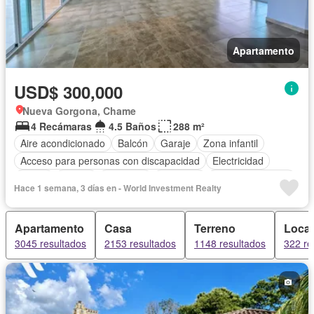
Apartamento
USD$ 300,000
Nueva Gorgona, Chame
4 Recámaras
4.5 Baños
288 m²
Aire acondicionado
Balcón
Garaje
Zona infantil
Acceso para personas con discapacidad
Electricidad
Jardín
Parrilla
Gimnasio
Ascensor
Vista panorámica
Hace 1 semana, 3 días en - World Investment Realty
Seguridad
Piscina
Agua
Apartamento
Casa
Terreno
Local
3045 resultados
2153 resultados
1148 resultados
322 re