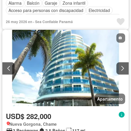
Alarma
Balcón
Garaje
Zona infantil
Acceso para personas con discapacidad
Electricidad
Parrilla
Cocina integral
Gas natural
Vista panorámica
26 may 2026 en - Sea Confiable Panamá
Seguridad
Piscina
Agua
Patio
Apartamento
USD$ 282,000
Nueva Gorgona, Chame
3 Recámaras
2.5 Baños
117 m²