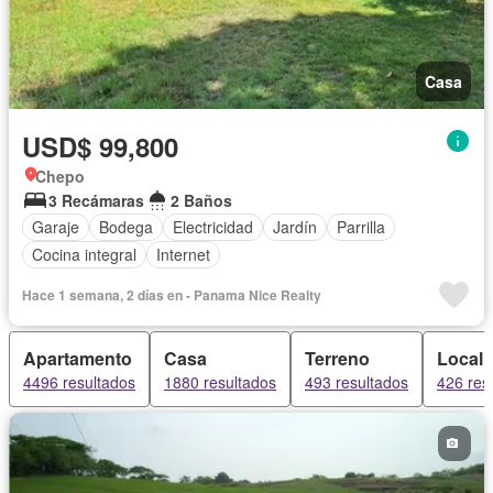
Casa
USD$ 99,800
Chepo
3 Recámaras
2 Baños
Garaje
Bodega
Electricidad
Jardín
Parrilla
Cocina integral
Internet
Hace 1 semana, 2 días en - Panama Nice Realty
Apartamento
Casa
Terreno
Local 
4496 resultados
1880 resultados
493 resultados
426 res