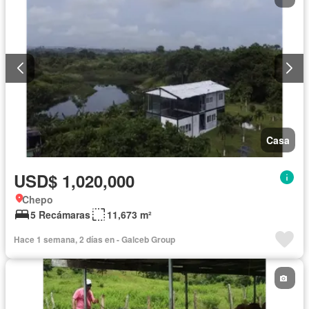
Casa
USD$ 1,020,000
Chepo
5 Recámaras
11,673 m²
Hace 1 semana, 2 días en - Galceb Group