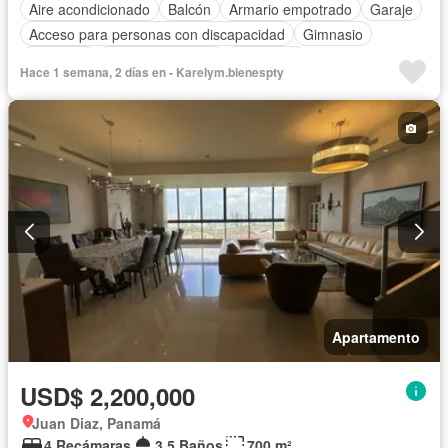
Aire acondicionado
Balcón
Armario empotrado
Garaje
Acceso para personas con discapacidad
Gimnasio
Ascensor
Vista panorámica
Seguridad
Hace 1 semana, 2 días en - Karelym.bienespty
Cuarto de servicio
Cancha de tenis
Agua
Apartamento
USD$ 2,200,000
Juan Diaz, Panamá
4 Recámaras
3.5 Baños
700 m²