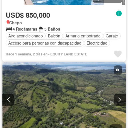
USD$ 850,000
Chepo
4 Recámaras
5 Baños
Aire acondicionado
Balcón
Armario empotrado
Garaje
Acceso para personas con discapacidad
Electricidad
Cocina equipada
Jardín
Gimnasio
Ascensor
Hace 1 semana, 2 días en - EQUITY LAND ESTATE
Gas natural
Vista panorámica
Piscina
Agua
Patio