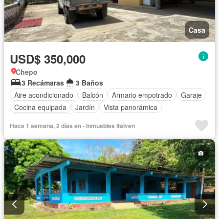
Casa
USD$ 350,000
Chepo
3 Recámaras
3 Baños
Aire acondicionado
Balcón
Armario empotrado
Garaje
Cocina equipada
Jardín
Vista panorámica
Cuarto de servicio
Hace 1 semana, 2 días en - Inmuebles Italven