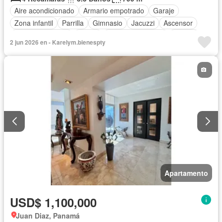
Aire acondicionado
Armario empotrado
Garaje
Zona infantil
Parrilla
Gimnasio
Jacuzzi
Ascensor
Vista panorámica
Sauna
Cuarto de servicio
Piscina
2 jun 2026 en - Karelym.bienespty
Agua
Apartamento
USD$ 1,100,000
Juan Diaz, Panamá