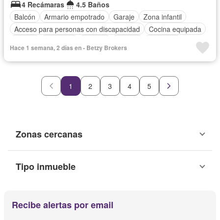
4 Recámaras
4.5 Baños
Balcón
Armario empotrado
Garaje
Zona infantil
Acceso para personas con discapacidad
Cocina equipada
Parrilla
Gimnasio
Internet
Jacuzzi
Ascensor
Hace 1 semana, 2 días en - Betzy Brokers
Gas natural
Vista panorámica
Seguridad
Cuarto de servicio
Piscina
1
2
3
4
5
Zonas cercanas
Tipo inmueble
Recibe alertas por email