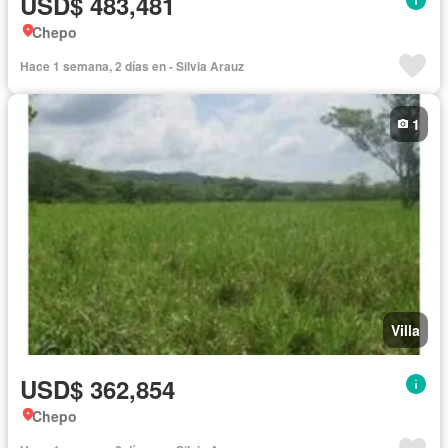
USD$ 483,481
Chepo
Hace 1 semana, 2 días en - Silvia Arauz
1
Villa
USD$ 362,854
Chepo