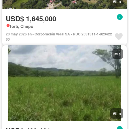
Villa
USD$ 1,645,000
Torti, Chepo
20 may 2026 en - Corporación Veral SA - RUC 2531311-1-823422
60
1
Villa