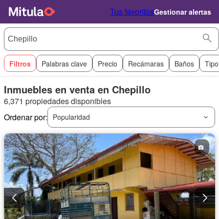
Tus favoritos
Gestionar alertas
Filtros
Palabras clave
Precio
Recámaras
Baños
Tipo
Inmuebles en venta en Chepillo
6,371 propiedades disponibles
Ordenar por:
Popularidad