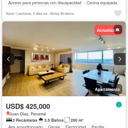
Acceso para personas con discapacidad
Cocina equipada
Ascensor
Seguridad
Piscina
Agua
Hace 1 semana, 2 días en - Betzy Brokers
Actualizado
Apartamento
USD$ 425,000
Juan Diaz, Panamá
3 Recámaras
3.5 Baños
200 m²
Aire acondicionado
Garaje
Electricidad
Parrilla