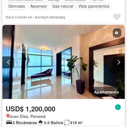
Gimnasio
Ascensor
Gas natural
Vista panorámica
Piscina
Hace 5 horas en - Karelym.bienespty
Apartamento
USD$ 1,200,000
Juan Diaz, Panamá
3 Recámaras
3.5 Baños
419 m²