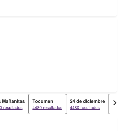
s Mañanitas
Tocumen
24 de diciembre
Pacora
0 resultados
4480 resultados
4480 resultados
2210 resu