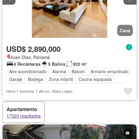
Casa
USD$ 2,890,000
Juan Diaz, Panamá
4 Recámaras
5 Baños
920 m²
Aire acondicionado
Alarma
Balcón
Armario empotrado
Garaje
Bodega
Zona infantil
Cocina equipada
Chimenea
Jardín
Parrilla
Gimnasio
Cocina integral
Hace 1 semana, 1 día en - Elisa Lopez
Jacuzzi
Ascensor
Gas natural
Vista panorámica
Sauna
Seguridad
Cuarto de servicio
Piscina
Apartamento
Cancha de tenis
Patio
17323 resultados