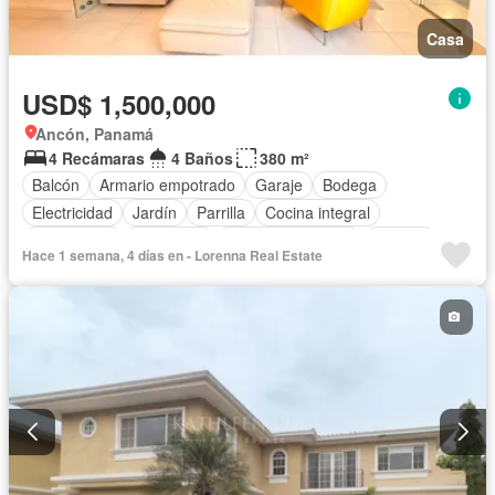
Casa
USD$ 1,500,000
Ancón, Panamá
4 Recámaras
4 Baños
380 m²
Balcón
Armario empotrado
Garaje
Bodega
Electricidad
Jardín
Parrilla
Cocina integral
Gas natural
Seguridad
Cuarto de servicio
Piscina
Hace 1 semana, 4 días en - Lorenna Real Estate
Agua
Patio