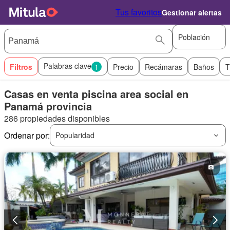
Tus favoritos
Gestionar alertas
Población
Palabras clave
Filtros
1
Precio
Recámaras
Baños
T
Casas en venta piscina area social en
Panamá provincia
286 propiedades disponibles
Ordenar por:
Popularidad