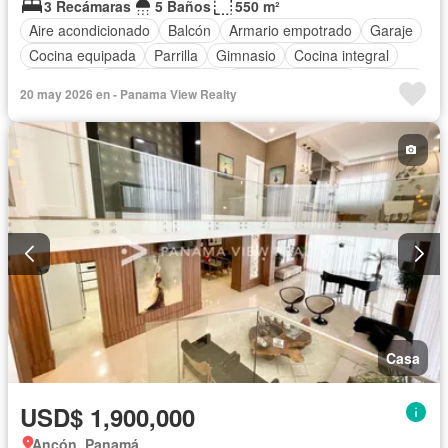
3 Recámaras
5 Baños
550 m²
Aire acondicionado
Balcón
Armario empotrado
Garaje
Cocina equipada
Parrilla
Gimnasio
Cocina integral
Ascensor
Vista panorámica
Cuarto de servicio
Piscina
20 may 2026 en - Panama View Realty
Casa
USD$ 1,900,000
Ancón, Panamá