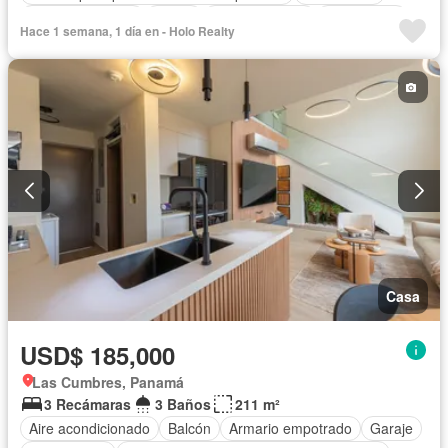
Cocina equipada
Jardín
Cocina integral
Gas natural
Hace 1 semana, 1 día en - Holo Realty
Seguridad
Cuarto de servicio
Piscina
Agua
Patio
Casa
USD$ 185,000
Las Cumbres, Panamá
3 Recámaras
3 Baños
211 m²
Aire acondicionado
Balcón
Armario empotrado
Garaje