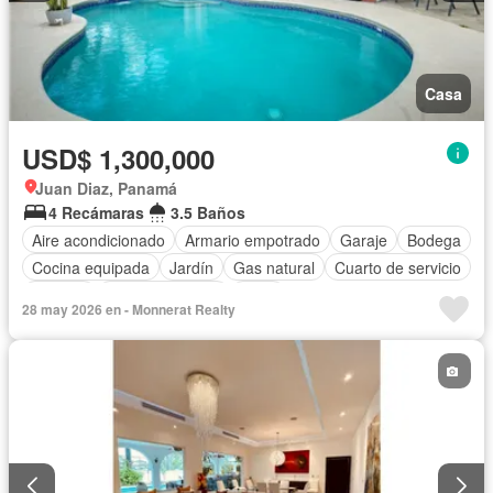
Casa
USD$ 1,300,000
Juan Diaz, Panamá
4 Recámaras
3.5 Baños
Aire acondicionado
Armario empotrado
Garaje
Bodega
Cocina equipada
Jardín
Gas natural
Cuarto de servicio
Piscina
Cancha de tenis
Agua
28 may 2026 en - Monnerat Realty