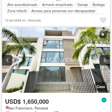
Aire acondicionado
Armario empotrado
Garaje
Bodega
Zona infantil
Acceso para personas con discapacidad
Electricidad
Cocina equipada
Jardín
Vista panorámica
12 jun 2026 en - Alvarado
Seguridad
Cuarto de servicio
Piscina
Agua
Patio
Casa
USD$ 1,650,000
San Francisco, Panamá