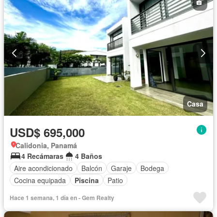
Vista panorámica
Sauna
Seguridad
Cuarto de servicio
Piscina
Cancha de tenis
Agua
Patio
Casa
USD$ 695,000
Calidonia, Panamá
4 Recámaras
4 Baños
Aire acondicionado
Balcón
Garaje
Bodega
Cocina equipada
Piscina
Patio
Hace 1 semana, 1 día en - Gem Realty