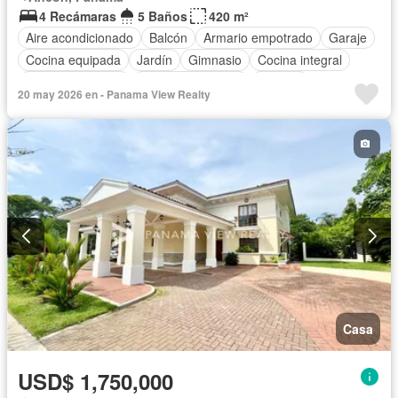
4 Recámaras
5 Baños
420 m²
Aire acondicionado
Balcón
Armario empotrado
Garaje
Cocina equipada
Jardín
Gimnasio
Cocina integral
Vista panorámica
Cuarto de servicio
Piscina
20 may 2026 en - Panama View Realty
Casa
USD$ 1,750,000