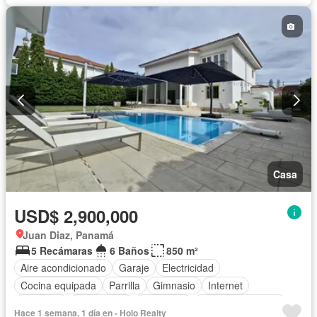
Casa
USD$ 2,900,000
Juan Diaz, Panamá
5 Recámaras
6 Baños
850 m²
Aire acondicionado
Garaje
Electricidad
Cocina equipada
Parrilla
Gimnasio
Internet
Ascensor
Gas natural
Seguridad
Cuarto de servicio
Hace 1 semana, 1 día en - Holo Realty