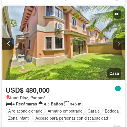
Piscina
Agua
Casa
USD$ 480,000
Juan Diaz, Panamá
4 Recámaras
4.5 Baños
345 m²
Aire acondicionado
Armario empotrado
Garaje
Bodega
Zona infantil
Acceso para personas con discapacidad
Electricidad
Cocina equipada
Jardín
Parrilla