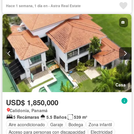
Electricidad
Parrilla
Gimnasio
Cocina integral
Hace 1 semana, 1 día en - Astra Real Estate
Ascensor
Gas natural
Vista panorámica
Sauna
Seguridad
Piscina
Agua
Casa
USD$ 1,850,000
Calidonia, Panamá
5 Recámaras
5.5 Baños
539 m²
Aire acondicionado
Garaje
Bodega
Zona infantil
Acceso para personas con discapacidad
Electricidad