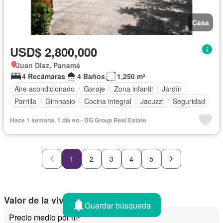
Casa
USD$ 2,800,000
Juan Diaz, Panamá
4 Recámaras
4 Baños
1,250 m²
Aire acondicionado
Garaje
Zona infantil
Jardín
Parrilla
Gimnasio
Cocina integral
Jacuzzi
Seguridad
Cuarto de servicio
Piscina
Cancha de tenis
Patio
Hace 1 semana, 1 día en - DG Group Real Estate
1
2
3
4
5
Valor de la vivienda en Panamá
Guardar búsqueda
Precio medio por m²