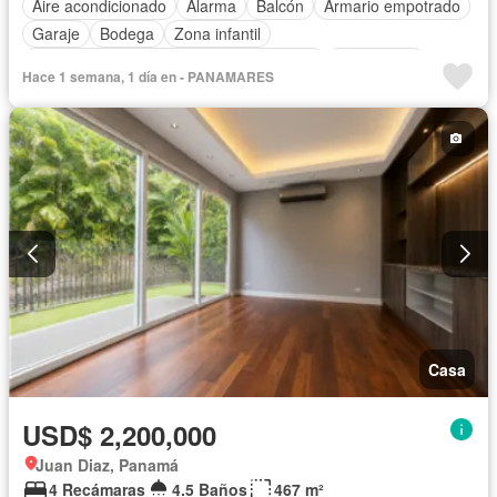
Aire acondicionado
Alarma
Balcón
Armario empotrado
Garaje
Bodega
Zona infantil
Acceso para personas con discapacidad
Electricidad
Hace 1 semana, 1 día en - PANAMARES
Cocina equipada
Chimenea
Jardín
Parrilla
Gimnasio
Cocina integral
Internet
Jacuzzi
Ascensor
Gas natural
Vista panorámica
Sauna
Seguridad
Cuarto de servicio
Piscina
Cancha de tenis
Agua
Patio
Casa
USD$ 2,200,000
Juan Diaz, Panamá
4 Recámaras
4.5 Baños
467 m²