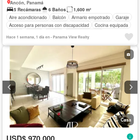
Ancón, Panamá
5 Recámaras
6 Baños
1,600 m²
Aire acondicionado
Balcón
Armario empotrado
Garaje
Acceso para personas con discapacidad
Cocina equipada
Jardín
Parrilla
Jacuzzi
Vista panorámica
Hace 1 semana, 1 día en - Panama View Realty
Cuarto de servicio
Piscina
Casa
USD$ 970,000