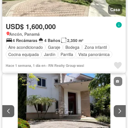
Casa
USD$ 1,600,000
Ancón, Panamá
4 Recámaras
4 Baños
2,350 m²
Aire acondicionado
Garaje
Bodega
Zona infantil
Cocina equipada
Jardín
Parrilla
Vista panorámica
Seguridad
Cuarto de servicio
Piscina
Patio
Hace 1 semana, 1 día en - RN Realty Group wasi