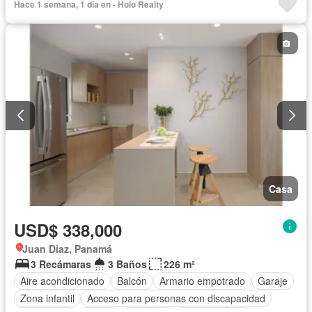
Hace 1 semana, 1 día en - Holo Realty
Gimnasio
Gas natural
Seguridad
Cuarto de servicio
Piscina
Cancha de tenis
Agua
Patio
Casa
USD$ 338,000
Juan Diaz, Panamá
3 Recámaras
3 Baños
226 m²
Aire acondicionado
Balcón
Armario empotrado
Garaje
Zona infantil
Acceso para personas con discapacidad