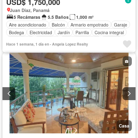
USD$ 1,750,000
Juan Diaz, Panamá
5 Recámaras
5.5 Baños
1,000 m²
Aire acondicionado
Balcón
Armario empotrado
Garaje
Bodega
Electricidad
Jardín
Parrilla
Cocina integral
Gas natural
Seguridad
Cuarto de servicio
Piscina
Hace 1 semana, 1 día en - Angela Lopez Realty
Agua
Patio
Casa