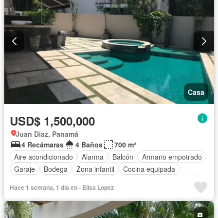
Casa
USD$ 1,500,000
Juan Diaz, Panamá
4 Recámaras
4 Baños
700 m²
Aire acondicionado
Alarma
Balcón
Armario empotrado
Garaje
Bodega
Zona infantil
Cocina equipada
Chimenea
Jardín
Parrilla
Gimnasio
Cocina integral
Hace 1 semana, 1 día en - Elisa Lopez
Jacuzzi
Ascensor
Gas natural
Vista panorámica
Sauna
Seguridad
Cuarto de servicio
Piscina
Cancha de tenis
Patio