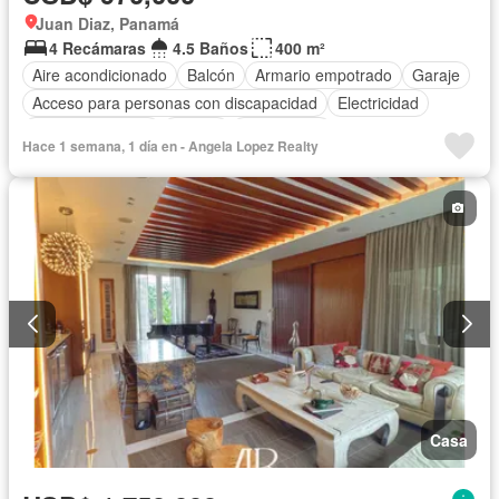
Juan Diaz, Panamá
4 Recámaras
4.5 Baños
400 m²
Aire acondicionado
Balcón
Armario empotrado
Garaje
Acceso para personas con discapacidad
Electricidad
Cocina equipada
Parrilla
Gas natural
Hace 1 semana, 1 día en - Angela Lopez Realty
Cuarto de servicio
Piscina
Agua
Casa