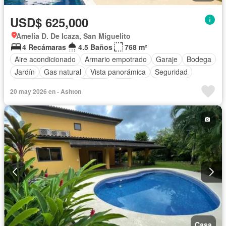
USD$ 625,000
Amelia D. De Icaza, San Miguelito
4 Recámaras
4.5 Baños
768 m²
Aire acondicionado
Armario empotrado
Garaje
Bodega
Jardín
Gas natural
Vista panorámica
Seguridad
Cuarto de servicio
Piscina
Patio
20 may 2026 en - Ashton
Casa