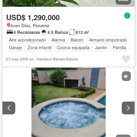
USD$ 1,290,000
Juan Diaz, Panamá
4 Recámaras
4.5 Baños
812 m²
Aire acondicionado
Alarma
Balcón
Armario empotrado
Garaje
Zona infantil
Cocina equipada
Jardín
Parrilla
Cocina integral
Gas natural
Vista panorámica
27 may 2026 en - Partners Bienes Raíces
Seguridad
Cuarto de servicio
Piscina
Cancha de tenis
Agua