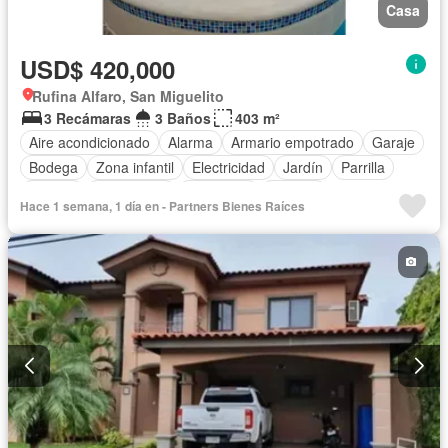
Casa
USD$ 420,000
Rufina Alfaro, San Miguelito
3 Recámaras
3 Baños
403 m²
Aire acondicionado
Alarma
Armario empotrado
Garaje
Bodega
Zona infantil
Electricidad
Jardín
Parrilla
Jacuzzi
Gas natural
Seguridad
Piscina
Hace 1 semana, 1 día en - Partners Bienes Raíces
Cancha de tenis
Agua