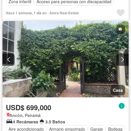
Zona infantil
Acceso para personas con discapacidad
Electricidad
Parrilla
Gimnasio
Cocina integral
Hace 1 semana, 1 día en - Astra Real Estate
Ascensor
Gas natural
Vista panorámica
Sauna
Seguridad
Piscina
Agua
Casa
USD$ 699,000
Ancón, Panamá
4 Recámaras
3.5 Baños
Aire acondicionado
Armario empotrado
Garaje
Bodega