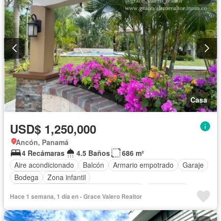
Casa
USD$ 1,250,000
Ancón, Panamá
4 Recámaras
4.5 Baños
686 m²
Aire acondicionado
Balcón
Armario empotrado
Garaje
Bodega
Zona infantil
Acceso para personas con discapacidad
Electricidad
Hace 1 semana, 1 día en - Grace Valero Realtor
Cocina equipada
Jardín
Parrilla
Gimnasio
Cocina integral
Internet
Jacuzzi
Gas natural