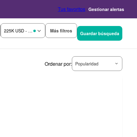
Tus favoritos
Gestionar alertas
Más filtros
225K USD - 275K USD
Guardar búsqueda
Ordenar por:
Popularidad