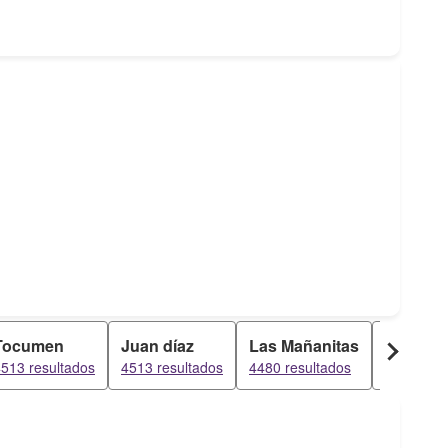
Tocumen
Juan díaz
Las Mañanitas
Pacora
513 resultados
4513 resultados
4480 resultados
2210 resu