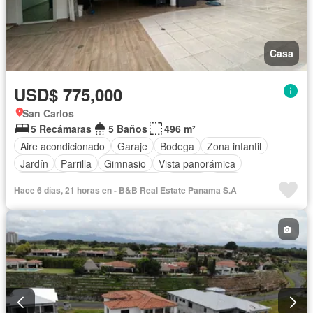
Casa
USD$ 775,000
San Carlos
5 Recámaras
5 Baños
496 m²
Aire acondicionado
Garaje
Bodega
Zona infantil
Jardín
Parrilla
Gimnasio
Vista panorámica
Seguridad
Cuarto de servicio
Piscina
Patio
Hace 6 días, 21 horas en - B&B Real Estate Panama S.A