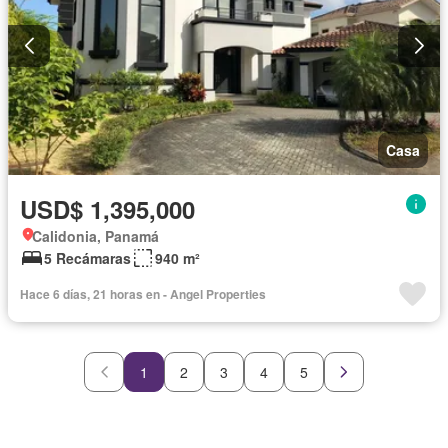
Casa
USD$ 1,395,000
Calidonia, Panamá
5 Recámaras
940 m²
Hace 6 días, 21 horas en - Angel Properties
1
2
3
4
5