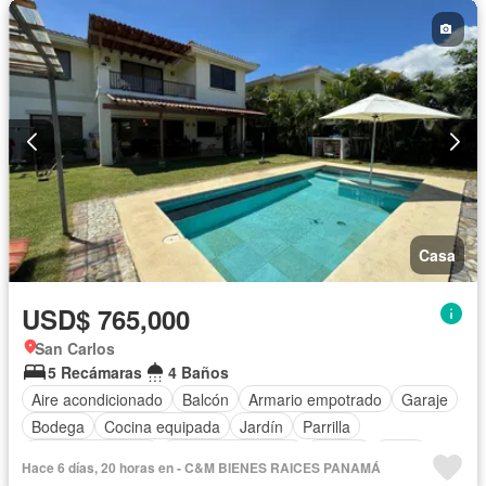
Casa
USD$ 765,000
San Carlos
5 Recámaras
4 Baños
Aire acondicionado
Balcón
Armario empotrado
Garaje
Bodega
Cocina equipada
Jardín
Parrilla
Vista panorámica
Cuarto de servicio
Piscina
Agua
Hace 6 días, 20 horas en - C&M BIENES RAICES PANAMÁ