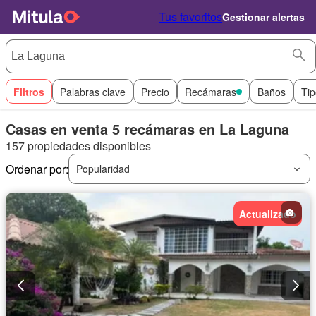
Tus favoritos
Gestionar alertas
Filtros
Palabras clave
Precio
Recámaras
Baños
Tip
Casas en venta 5 recámaras en La Laguna
157 propiedades disponibles
Ordenar por:
Popularidad
Actualizado