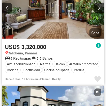
Casa
USD$ 3,320,000
Calidonia, Panamá
5 Recámaras
5.5 Baños
Aire acondicionado
Alarma
Balcón
Armario empotrado
Bodega
Electricidad
Cocina equipada
Parrilla
Gimnasio
Cocina integral
Internet
Gas natural
Hace 6 días, 19 horas en - Element Realty
Vista panorámica
Cuarto de servicio
Piscina
Agua