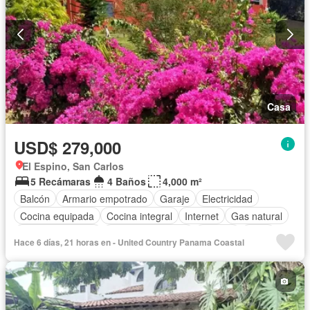
Casa
USD$ 279,000
El Espino, San Carlos
5 Recámaras
4 Baños
4,000 m²
Balcón
Armario empotrado
Garaje
Electricidad
Cocina equipada
Cocina integral
Internet
Gas natural
Vista panorámica
Cuarto de servicio
Terraza
Agua
Hace 6 días, 21 horas en - United Country Panama Coastal
Patio
Jardín
Parrilla
Parcialmente amueblado