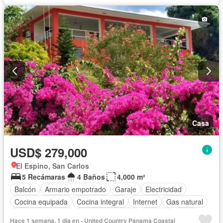
Casa
USD$ 279,000
El Espino, San Carlos
5 Recámaras
4 Baños
4,000 m²
Balcón
Armario empotrado
Garaje
Electricidad
Cocina equipada
Cocina integral
Internet
Gas natural
Vista panorámica
Cuarto de servicio
Terraza
Agua
Hace 1 semana, 1 día en - United Country Panama Coastal