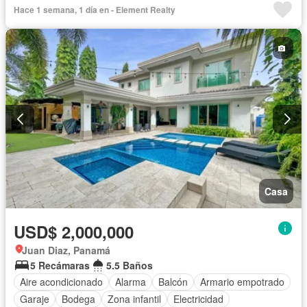
Gimnasio
Cocina integral
Internet
Gas natural
Hace 1 semana, 1 día en - Element Realty
Seguridad
Cuarto de servicio
Cancha de tenis
Agua
Patio
Casa
USD$ 2,000,000
Juan Diaz, Panamá
5 Recámaras
5.5 Baños
Aire acondicionado
Alarma
Balcón
Armario empotrado
Garaje
Bodega
Zona infantil
Electricidad