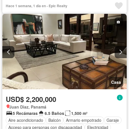
Gas natural
Cuarto de servicio
Agua
Hace 1 semana, 1 día en - Epic Realty
Casa
USD$ 2,200,000
Juan Diaz, Panamá
5 Recámaras
6.5 Baños
1,500 m²
Aire acondicionado
Balcón
Armario empotrado
Garaje
Acceso para personas con discapacidad
Electricidad