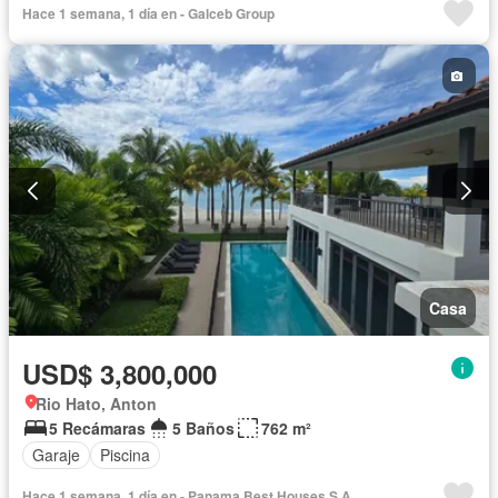
Hace 1 semana, 1 día en - Galceb Group
Casa
USD$ 3,800,000
Rio Hato, Anton
5 Recámaras
5 Baños
762 m²
Garaje
Piscina
Hace 1 semana, 1 día en - Panama Best Houses S.A.