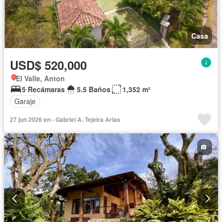
Casa
USD$ 520,000
El Valle, Anton
5 Recámaras
5.5 Baños
1,352 m²
Garaje
27 jun 2026 en - Gabriel A. Tejeira Arias