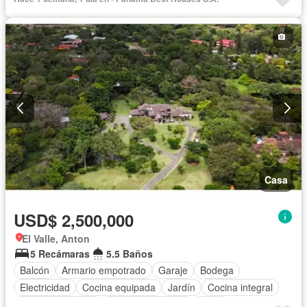
Casa
USD$ 2,500,000
El Valle, Anton
5 Recámaras
5.5 Baños
Balcón
Armario empotrado
Garaje
Bodega
Electricidad
Cocina equipada
Jardín
Cocina integral
Vista panorámica
Cuarto de servicio
Agua