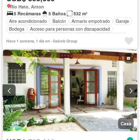
Rio Hato, Anton
5 Recámaras
5 Baños
532 m²
Aire acondicionado
Balcón
Armario empotrado
Garaje
Bodega
Acceso para personas con discapacidad
Electricidad
Cocina equipada
Parrilla
Cocina integral
Hace 1 semana, 1 día en - Galceb Group
Ascensor
Vista panorámica
Cuarto de servicio
Piscina
Agua
Casa