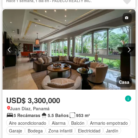
Hace 1 semana, 1 día en - PADECO REALTY INC.
Casa
USD$ 3,300,000
Juan Diaz, Panamá
5 Recámaras
5.5 Baños
953 m²
Aire acondicionado
Alarma
Balcón
Armario empotrado
Garaje
Bodega
Zona infantil
Electricidad
Jardín