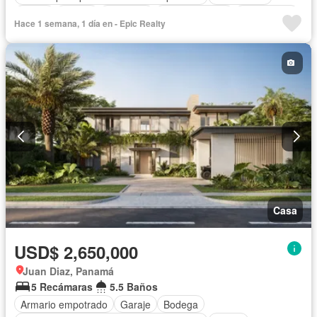
Jardín
Parrilla
Gimnasio
Cocina integral
Gas natural
Hace 1 semana, 1 día en - Epic Realty
Seguridad
Cuarto de servicio
Cancha de tenis
Agua
Casa
USD$ 2,650,000
Juan Diaz, Panamá
5 Recámaras
5.5 Baños
Armario empotrado
Garaje
Bodega