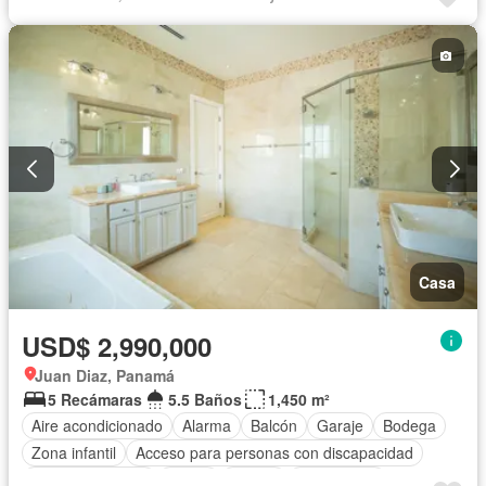
Patio
Jardín
Parrilla
Parcialmente amueblado
Casa
USD$ 2,990,000
Juan Diaz, Panamá
5 Recámaras
5.5 Baños
1,450 m²
Aire acondicionado
Alarma
Balcón
Garaje
Bodega
Zona infantil
Acceso para personas con discapacidad
Cocina equipada
Jardín
Parrilla
Gas natural