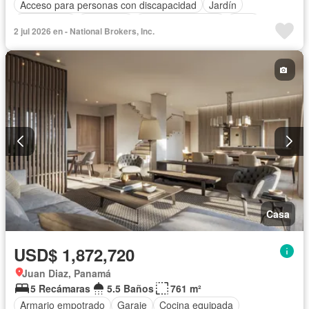
Acceso para personas con discapacidad
Jardín
Gas natural
Seguridad
Cuarto de servicio
Patio
2 jul 2026 en - National Brokers, Inc.
Casa
USD$ 1,872,720
Juan Diaz, Panamá
5 Recámaras
5.5 Baños
761 m²
Armario empotrado
Garaje
Cocina equipada