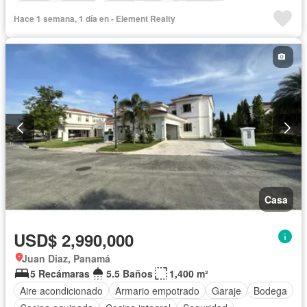
Cocina equipada
Jardín
Piscina
Agua
Hace 1 semana, 1 día en - Element Realty
Casa
USD$ 2,990,000
Juan Diaz, Panamá
5 Recámaras
5.5 Baños
1,400 m²
Aire acondicionado
Armario empotrado
Garaje
Bodega