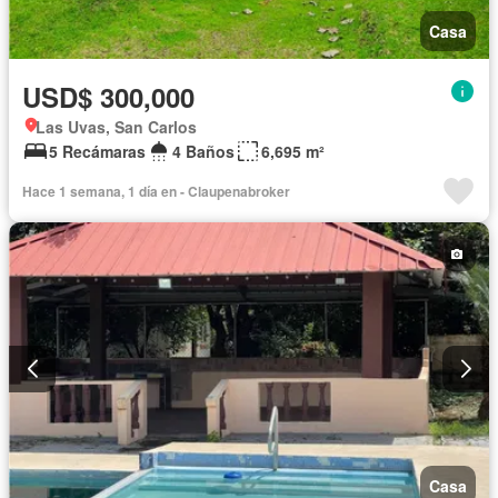
Casa
USD$ 300,000
Las Uvas, San Carlos
5 Recámaras
4 Baños
6,695 m²
Hace 1 semana, 1 día en - Claupenabroker
Casa