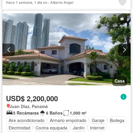
Hace 1 semana, 1 día en - Alberto Angel
Vista panorámica
Seguridad
Cuarto de servicio
Piscina
Agua
Patio
Casa
USD$ 2,200,000
Juan Diaz, Panamá
5 Recámaras
6 Baños
1,000 m²
Aire acondicionado
Armario empotrado
Garaje
Bodega
Electricidad
Cocina equipada
Jardín
Internet