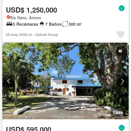
USD$ 1,250,000
Rio Hato, Anton
5 Recámaras
7 Baños
500 m²
29 may 2026 en - Galceb Group
Casa
USD$ 595,000