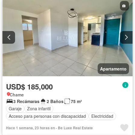
Apartamento
USD$ 185,000
Chame
3 Recámaras
2 Baños
75 m²
Garaje
Zona infantil
Acceso para personas con discapacidad
Electricidad
Cocina equipada
Parrilla
Ascensor
Gas natural
Hace 1 semana, 23 horas en - Be Luxe Real Estate
Vista panorámica
Seguridad
Piscina
Agua