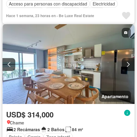
Acceso para personas con discapacidad
Electricidad
Cocina equipada
Jardín
Parrilla
Gimnasio
Hace 1 semana, 23 horas en - Be Luxe Real Estate
Gas natural
Seguridad
Piscina
Agua
Apartamento
USD$ 314,000
Chame
2 Recámaras
2 Baños
84 m²
Balcón
Garaje
Zona infantil