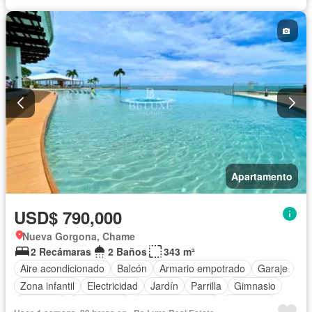
Cancha de tenis
Agua
Apartamento
USD$ 790,000
Nueva Gorgona, Chame
2 Recámaras
2 Baños
343 m²
Aire acondicionado
Balcón
Armario empotrado
Garaje
Zona infantil
Electricidad
Jardín
Parrilla
Gimnasio
Ascensor
Gas natural
Vista panorámica
Seguridad