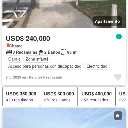
Apartamento
USD$ 240,000
Chame
3 Recámaras
2 Baños
93 m²
Garaje
Zona infantil
Acceso para personas con discapacidad
Electricidad
Cocina equipada
Parrilla
Ascensor
Gas natural
9 jul 2026 en - Be Luxe Real Estate
Vista panorámica
Seguridad
Piscina
Agua
USD$ 350,000
USD$ 300,000
USD$ 400,000
USD
479 resultados
476 resultados
353 resultados
327 