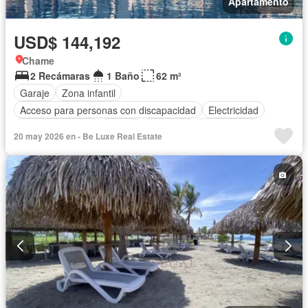
Apartamento
USD$ 144,192
Chame
2 Recámaras
1 Baño
62 m²
Garaje
Zona infantil
Acceso para personas con discapacidad
Electricidad
Cocina equipada
Parrilla
Ascensor
Gas natural
20 may 2026 en - Be Luxe Real Estate
Vista panorámica
Seguridad
Piscina
Agua