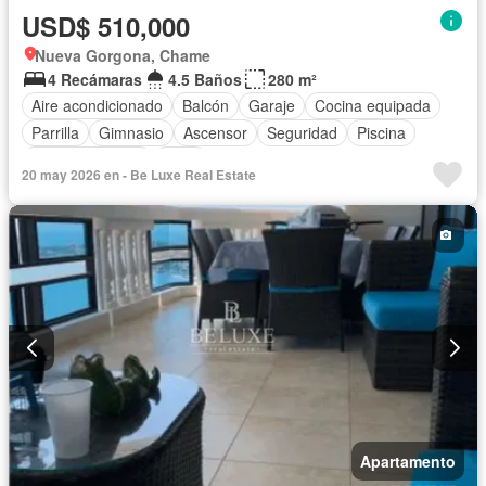
USD$ 510,000
Nueva Gorgona, Chame
4 Recámaras
4.5 Baños
280 m²
Aire acondicionado
Balcón
Garaje
Cocina equipada
Parrilla
Gimnasio
Ascensor
Seguridad
Piscina
Cancha de tenis
Agua
20 may 2026 en - Be Luxe Real Estate
Apartamento