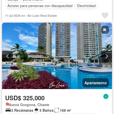
Acceso para personas con discapacidad
Electricidad
Cocina equipada
Parrilla
Ascensor
Gas natural
11 jul 2026 en - Be Luxe Real Estate
Vista panorámica
Seguridad
Piscina
Agua
Apartamento
USD$ 325,000
Nueva Gorgona, Chame
3 Recámaras
3 Baños
168 m²