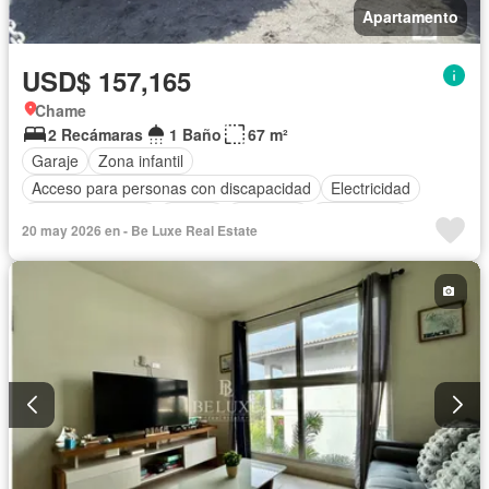
Apartamento
USD$ 157,165
Chame
2 Recámaras
1 Baño
67 m²
Garaje
Zona infantil
Acceso para personas con discapacidad
Electricidad
Cocina equipada
Parrilla
Ascensor
Gas natural
20 may 2026 en - Be Luxe Real Estate
Vista panorámica
Seguridad
Piscina
Agua