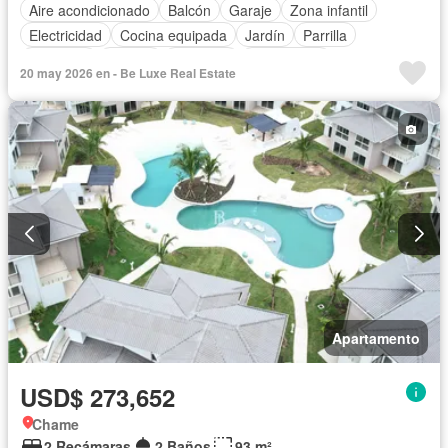
Aire acondicionado
Balcón
Garaje
Zona infantil
Electricidad
Cocina equipada
Jardín
Parrilla
Gimnasio
Jacuzzi
Ascensor
Gas natural
20 may 2026 en - Be Luxe Real Estate
Vista panorámica
Seguridad
Piscina
Cancha de tenis
Agua
Apartamento
USD$ 273,652
Chame
2 Recámaras
2 Baños
93 m²