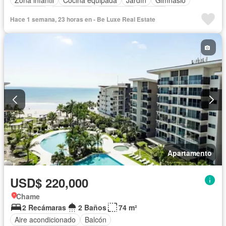
Ascensor
Gas natural
Seguridad
Piscina
Hace 1 semana, 23 horas en - Be Luxe Real Estate
Cancha de tenis
Apartamento
USD$ 220,000
Chame
2 Recámaras
2 Baños
74 m²
Aire acondicionado
Balcón