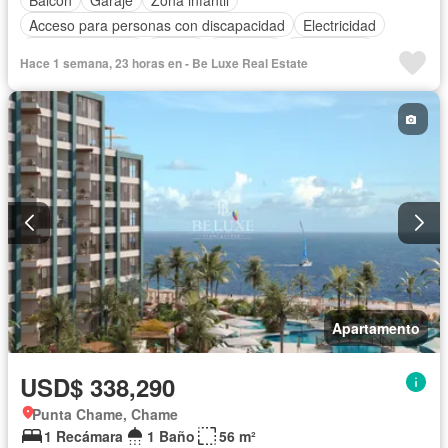
Acceso para personas con discapacidad
Electricidad
Cocina equipada
Parrilla
Ascensor
Gas natural
Hace 1 semana, 23 horas en - Be Luxe Real Estate
Vista panorámica
Seguridad
Piscina
Agua
Apartamento
USD$ 338,290
Punta Chame, Chame
1 Recámara
1 Baño
56 m²