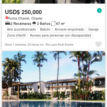
USD$ 250,000
Punta Chame, Chame
2 Recámaras
2 Baños
67 m²
Aire acondicionado
Balcón
Armario empotrado
Garaje
Zona infantil
Acceso para personas con discapacidad
Electricidad
Cocina equipada
Parrilla
Cocina integral
Hace 1 semana, 23 horas en - Be Luxe Real Estate
Gas natural
Vista panorámica
Seguridad
Piscina
Agua