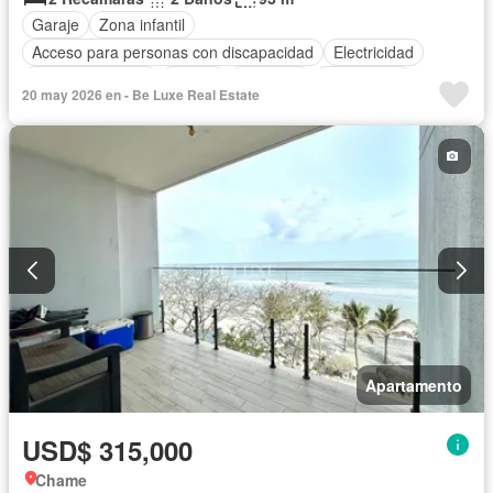
Garaje
Zona infantil
Acceso para personas con discapacidad
Electricidad
Cocina equipada
Parrilla
Ascensor
Gas natural
20 may 2026 en - Be Luxe Real Estate
Vista panorámica
Seguridad
Piscina
Agua
Apartamento
USD$ 315,000
Chame