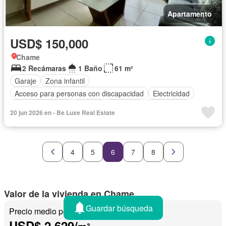
Apartamento
USD$ 150,000
Chame
2 Recámaras
1 Baño
61 m²
Garaje
Zona infantil
Acceso para personas con discapacidad
Electricidad
Cocina equipada
Parrilla
Ascensor
Gas natural
20 jun 2026 en - Be Luxe Real Estate
Vista panorámica
Seguridad
Piscina
Agua
4
5
6
7
8
Valor de la vivienda en Chame
Guardar búsqueda
Precio medio por m²
USD$ 2,629/