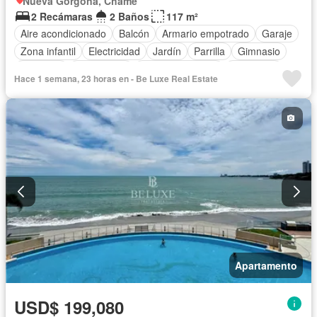
Nueva Gorgona, Chame
2 Recámaras
2 Baños
117 m²
Aire acondicionado
Balcón
Armario empotrado
Garaje
Zona infantil
Electricidad
Jardín
Parrilla
Gimnasio
Ascensor
Gas natural
Vista panorámica
Seguridad
Hace 1 semana, 23 horas en - Be Luxe Real Estate
Piscina
Cancha de tenis
Agua
Apartamento
USD$ 199,080