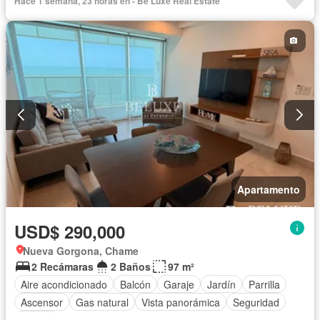
Hace 1 semana, 23 horas en - Be Luxe Real Estate
Piscina
Cancha de tenis
Agua
Apartamento
USD$ 290,000
Nueva Gorgona, Chame
2 Recámaras
2 Baños
97 m²
Aire acondicionado
Balcón
Garaje
Jardín
Parrilla
Ascensor
Gas natural
Vista panorámica
Seguridad
Piscina