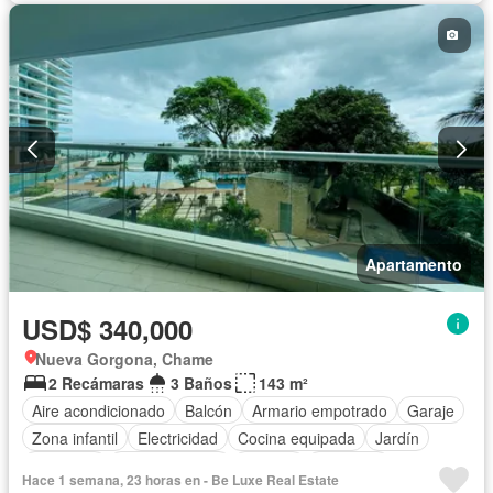
Apartamento
USD$ 340,000
Nueva Gorgona, Chame
2 Recámaras
3 Baños
143 m²
Aire acondicionado
Balcón
Armario empotrado
Garaje
Zona infantil
Electricidad
Cocina equipada
Jardín
Gimnasio
Cocina integral
Internet
Ascensor
Hace 1 semana, 23 horas en - Be Luxe Real Estate
Gas natural
Vista panorámica
Seguridad
Piscina