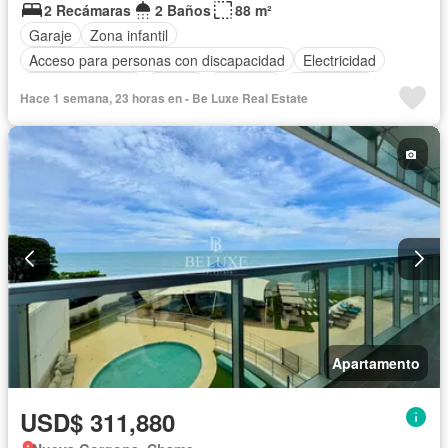
2 Recámaras
2 Baños
88 m²
Garaje
Zona infantil
Acceso para personas con discapacidad
Electricidad
Cocina equipada
Parrilla
Ascensor
Gas natural
Hace 1 semana, 23 horas en - Be Luxe Real Estate
Vista panorámica
Seguridad
Piscina
Agua
Apartamento
USD$ 311,880