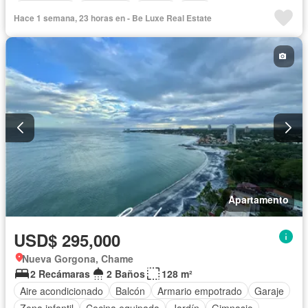
Gas natural
Seguridad
Piscina
Agua
Hace 1 semana, 23 horas en - Be Luxe Real Estate
Apartamento
USD$ 295,000
Nueva Gorgona, Chame
2 Recámaras
2 Baños
128 m²
Aire acondicionado
Balcón
Armario empotrado
Garaje
Zona infantil
Cocina equipada
Jardín
Gimnasio