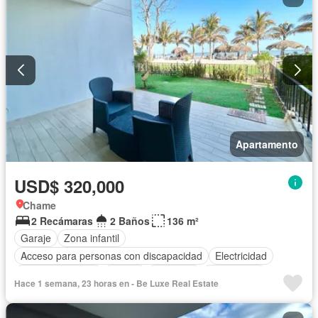
Apartamento
USD$ 320,000
Chame
2 Recámaras
2 Baños
136 m²
Garaje
Zona infantil
Acceso para personas con discapacidad
Electricidad
Cocina equipada
Parrilla
Ascensor
Gas natural
Hace 1 semana, 23 horas en - Be Luxe Real Estate
Vista panorámica
Seguridad
Piscina
Agua