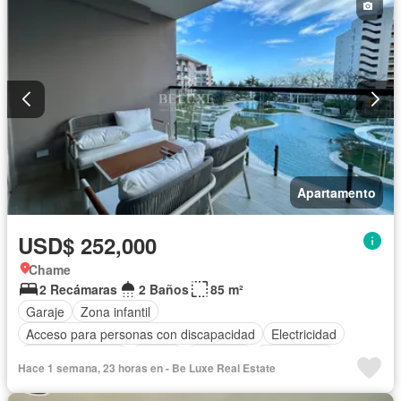
Apartamento
USD$ 252,000
Chame
2 Recámaras
2 Baños
85 m²
Garaje
Zona infantil
Acceso para personas con discapacidad
Electricidad
Cocina equipada
Parrilla
Ascensor
Gas natural
Hace 1 semana, 23 horas en - Be Luxe Real Estate
Vista panorámica
Seguridad
Piscina
Agua