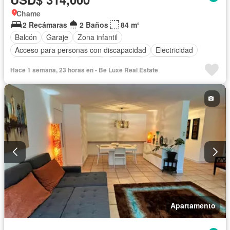
Chame
2 Recámaras
2 Baños
84 m²
Balcón
Garaje
Zona infantil
Acceso para personas con discapacidad
Electricidad
Cocina equipada
Parrilla
Ascensor
Gas natural
Hace 1 semana, 23 horas en - Be Luxe Real Estate
Vista panorámica
Seguridad
Piscina
Agua
Apartamento