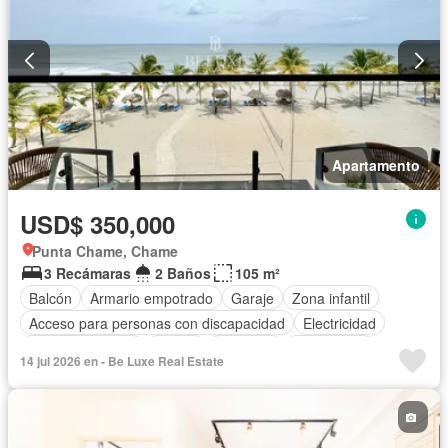
Apartamento
USD$ 350,000
Punta Chame, Chame
3 Recámaras
2 Baños
105 m²
Balcón
Armario empotrado
Garaje
Zona infantil
Acceso para personas con discapacidad
Electricidad
Cocina equipada
Parrilla
Ascensor
Gas natural
14 jul 2026 en - Be Luxe Real Estate
Seguridad
Piscina
Agua