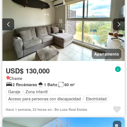
Apartamento
USD$ 130,000
Chame
2 Recámaras
1 Baño
60 m²
Garaje
Zona infantil
Acceso para personas con discapacidad
Electricidad
Cocina equipada
Parrilla
Ascensor
Gas natural
Hace 1 semana, 23 horas en - Be Luxe Real Estate
Vista panorámica
Seguridad
Piscina
Agua