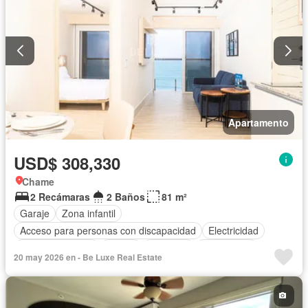
Apartamento
USD$ 308,330
Chame
2 Recámaras
2 Baños
81 m²
Garaje
Zona infantil
Acceso para personas con discapacidad
Electricidad
Cocina equipada
Parrilla
Ascensor
Gas natural
20 may 2026 en - Be Luxe Real Estate
Vista panorámica
Seguridad
Piscina
Agua