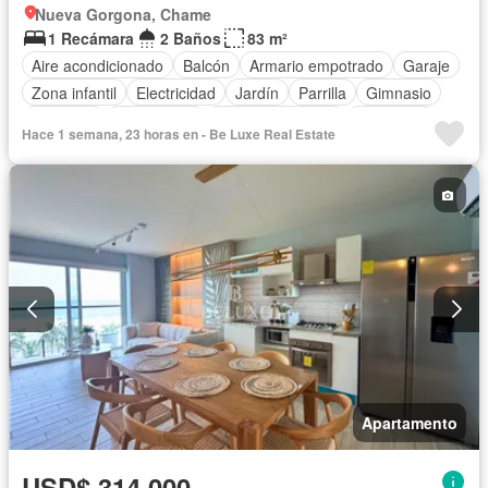
Nueva Gorgona, Chame
1 Recámara
2 Baños
83 m²
Aire acondicionado
Balcón
Armario empotrado
Garaje
Zona infantil
Electricidad
Jardín
Parrilla
Gimnasio
Ascensor
Gas natural
Vista panorámica
Seguridad
Hace 1 semana, 23 horas en - Be Luxe Real Estate
Piscina
Cancha de tenis
Agua
Apartamento
USD$ 314,000