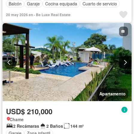
Balcón
Garaje
Cocina equipada
Cuarto de servicio
20 may 2026 en - Be Luxe Real Estate
Apartamento
USD$ 210,000
Chame
2 Recámaras
2 Baños
144 m²
Garaje
Zona infantil