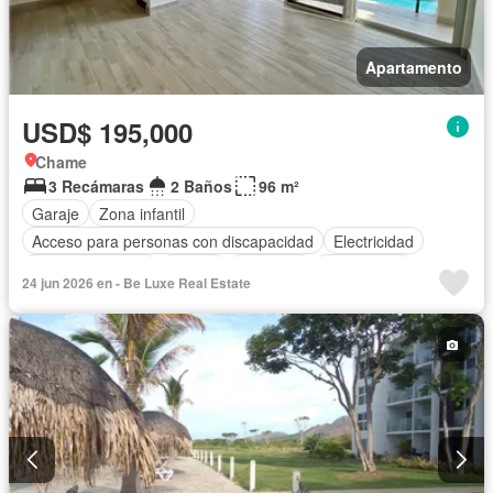
Apartamento
USD$ 195,000
Chame
3 Recámaras
2 Baños
96 m²
Garaje
Zona infantil
Acceso para personas con discapacidad
Electricidad
Cocina equipada
Parrilla
Ascensor
Gas natural
24 jun 2026 en - Be Luxe Real Estate
Vista panorámica
Seguridad
Piscina
Agua