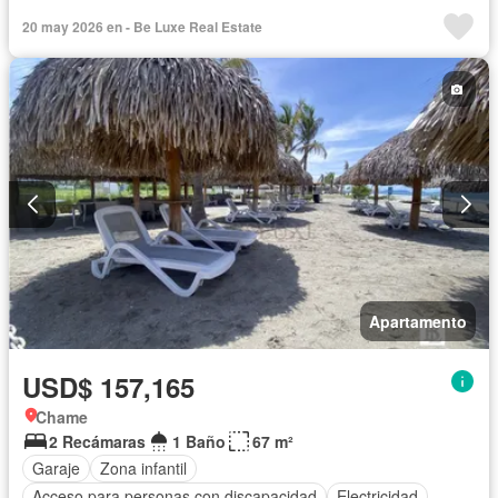
Cocina equipada
Parrilla
Ascensor
Gas natural
20 may 2026 en - Be Luxe Real Estate
Vista panorámica
Seguridad
Piscina
Agua
Apartamento
USD$ 157,165
Chame
2 Recámaras
1 Baño
67 m²
Garaje
Zona infantil
Acceso para personas con discapacidad
Electricidad