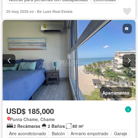
Cocina equipada
Parrilla
Ascensor
Gas natural
20 may 2026 en - Be Luxe Real Estate
Vista panorámica
Seguridad
Piscina
Agua
Apartamento
USD$ 185,000
Punta Chame, Chame
2 Recámaras
2 Baños
80 m²
Aire acondicionado
Balcón
Armario empotrado
Garaje