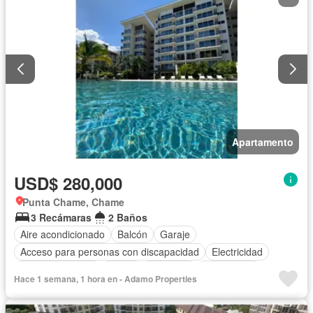
Apartamento
USD$ 280,000
Punta Chame, Chame
3 Recámaras
2 Baños
Aire acondicionado
Balcón
Garaje
Acceso para personas con discapacidad
Electricidad
Cocina equipada
Jardín
Gimnasio
Gas natural
Hace 1 semana, 1 hora en - Adamo Properties
Seguridad
Piscina
Cancha de tenis
Agua