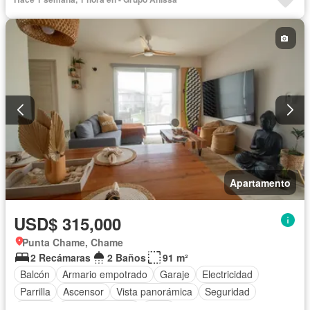
Apartamento
USD$ 315,000
Punta Chame, Chame
2 Recámaras
2 Baños
91 m²
Balcón
Armario empotrado
Garaje
Electricidad
Parrilla
Ascensor
Vista panorámica
Seguridad
Piscina
Cancha de tenis
Agua