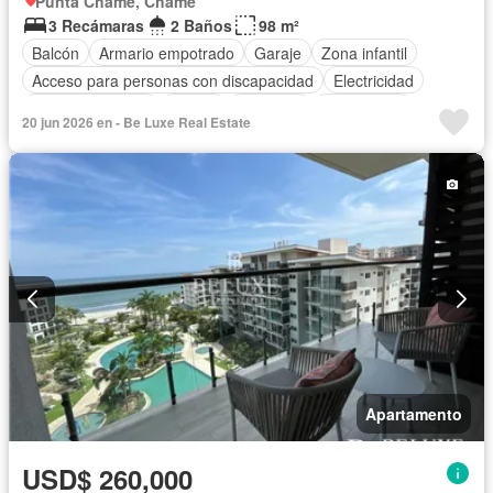
Punta Chame, Chame
3 Recámaras
2 Baños
98 m²
Balcón
Armario empotrado
Garaje
Zona infantil
Acceso para personas con discapacidad
Electricidad
Cocina equipada
Parrilla
Ascensor
Gas natural
20 jun 2026 en - Be Luxe Real Estate
Seguridad
Piscina
Agua
Apartamento
USD$ 260,000