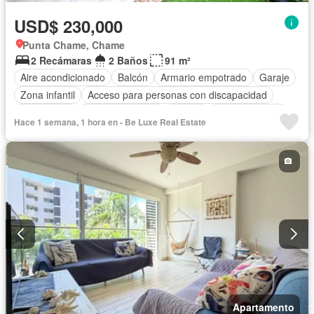
USD$ 230,000
Punta Chame, Chame
2 Recámaras
2 Baños
91 m²
Aire acondicionado
Balcón
Armario empotrado
Garaje
Zona infantil
Acceso para personas con discapacidad
Electricidad
Cocina equipada
Parrilla
Cocina integral
Hace 1 semana, 1 hora en - Be Luxe Real Estate
Gas natural
Vista panorámica
Seguridad
Piscina
Agua
Apartamento