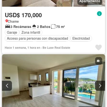
Apartamento
USD$ 170,000
Chame
3 Recámaras
2 Baños
75 m²
Garaje
Zona infantil
Acceso para personas con discapacidad
Electricidad
Cocina equipada
Parrilla
Ascensor
Gas natural
Hace 1 semana, 1 hora en - Be Luxe Real Estate
Vista panorámica
Seguridad
Piscina
Agua