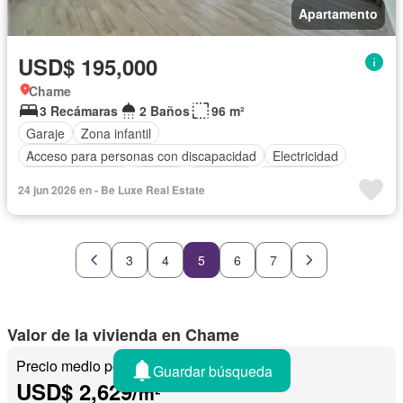
Apartamento
USD$ 195,000
Chame
3 Recámaras
2 Baños
96 m²
Garaje
Zona infantil
Acceso para personas con discapacidad
Electricidad
Cocina equipada
Parrilla
Ascensor
Gas natural
24 jun 2026 en - Be Luxe Real Estate
Vista panorámica
Seguridad
Piscina
Agua
3
4
5
6
7
Valor de la vivienda en Chame
Precio medio por m²
Guardar búsqueda
USD$ 2,629/
m²