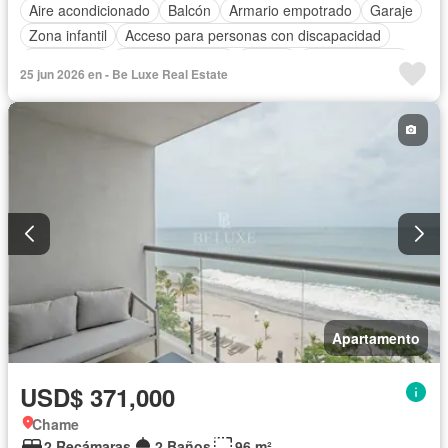
Aire acondicionado
Balcón
Armario empotrado
Garaje
Zona infantil
Acceso para personas con discapacidad
Electricidad
Cocina equipada
Parrilla
Cocina integral
25 jun 2026 en - Be Luxe Real Estate
Gas natural
Vista panorámica
Seguridad
Piscina
Agua
Apartamento
USD$ 371,000
Chame
2 Recámaras
2 Baños
96 m²