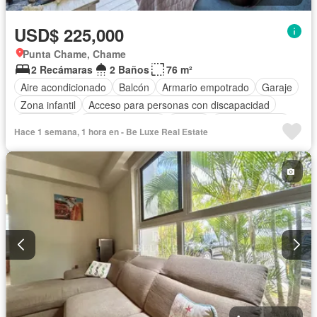
USD$ 225,000
Punta Chame, Chame
2 Recámaras
2 Baños
76 m²
Aire acondicionado
Balcón
Armario empotrado
Garaje
Zona infantil
Acceso para personas con discapacidad
Electricidad
Cocina equipada
Parrilla
Cocina integral
Hace 1 semana, 1 hora en - Be Luxe Real Estate
Gas natural
Vista panorámica
Seguridad
Piscina
Agua