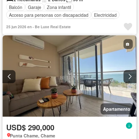
Balcón
Garaje
Zona infantil
Acceso para personas con discapacidad
Electricidad
Cocina equipada
Parrilla
Ascensor
Gas natural
25 jun 2026 en - Be Luxe Real Estate
Vista panorámica
Seguridad
Piscina
Agua
Apartamento
USD$ 290,000
Punta Chame, Chame