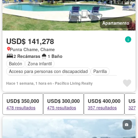
Apartamento
USD$ 141,278
Punta Chame, Chame
2 Recámaras
1 Baño
Balcón
Zona infantil
Acceso para personas con discapacidad
Parrilla
Gimnasio
Cocina integral
Gas natural
Seguridad
Hace 1 semana, 1 hora en - Pacífico Living Realty
USD$ 350,000
USD$ 300,000
USD$ 400,000
USD
478 resultados
475 resultados
357 resultados
327 