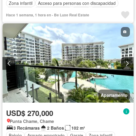
Zona infantil
Acceso para personas con discapacidad
Electricidad
Cocina equipada
Parrilla
Seguridad
Hace 1 semana, 1 hora en - Be Luxe Real Estate
Piscina
Agua
Apartamento
USD$ 270,000
Punta Chame, Chame
3 Recámaras
2 Baños
102 m²
Balcón
Armario empotrado
Garaje
Zona infantil