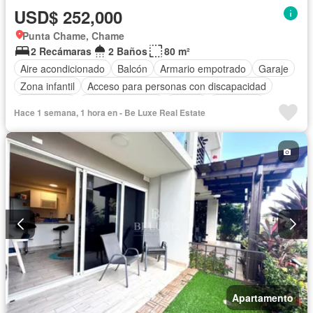
USD$ 252,000
Punta Chame, Chame
2 Recámaras
2 Baños
80 m²
Aire acondicionado
Balcón
Armario empotrado
Garaje
Zona infantil
Acceso para personas con discapacidad
Electricidad
Cocina equipada
Parrilla
Seguridad
Hace 1 semana, 1 hora en - Be Luxe Real Estate
Piscina
Agua
Apartamento