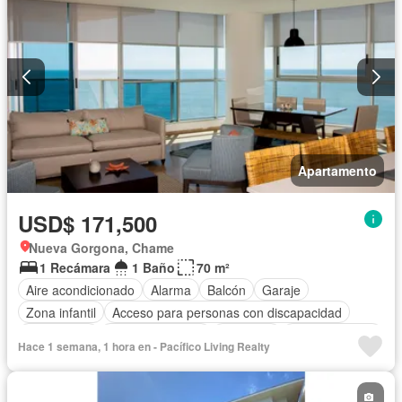
Apartamento
USD$ 171,500
Nueva Gorgona, Chame
1 Recámara
1 Baño
70 m²
Aire acondicionado
Alarma
Balcón
Garaje
Zona infantil
Acceso para personas con discapacidad
Electricidad
Cocina equipada
Gimnasio
Cocina integral
Hace 1 semana, 1 hora en - Pacífico Living Realty
Ascensor
Gas natural
Vista panorámica
Seguridad
Piscina
Agua