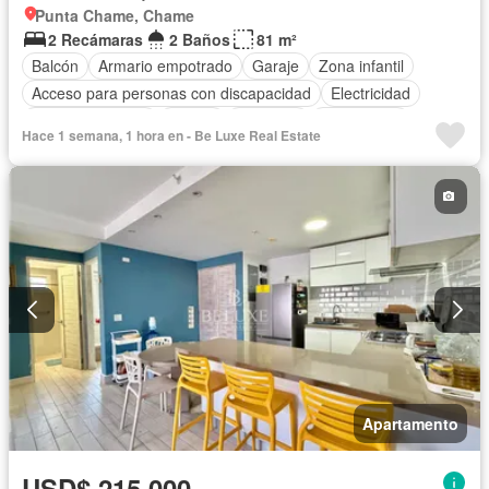
Punta Chame, Chame
2 Recámaras
2 Baños
81 m²
Balcón
Armario empotrado
Garaje
Zona infantil
Acceso para personas con discapacidad
Electricidad
Cocina equipada
Parrilla
Ascensor
Gas natural
Hace 1 semana, 1 hora en - Be Luxe Real Estate
Seguridad
Piscina
Agua
Apartamento
USD$ 215,000