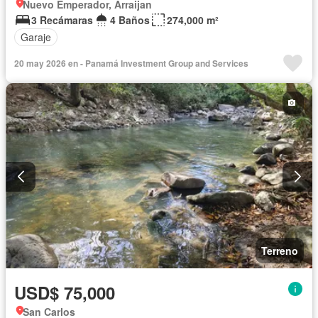
Nuevo Emperador, Arraijan
3 Recámaras
4 Baños
274,000 m²
Garaje
20 may 2026 en - Panamá Investment Group and Services
Terreno
USD$ 75,000
San Carlos