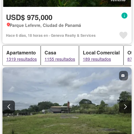
USD$ 975,000
Parque Lefevre, Ciudad de Panamá
Hace 6 días, 18 horas en - Geneva Realty & Services
Apartamento
Casa
Local Comercial
Of
1319 resultados
1155 resultados
189 resultados
87 