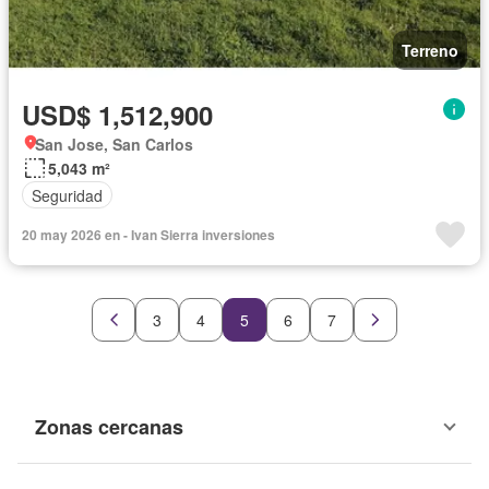
Terreno
USD$ 1,512,900
San Jose, San Carlos
5,043 m²
Seguridad
20 may 2026 en - Ivan Sierra inversiones
3
4
5
6
7
Zonas cercanas