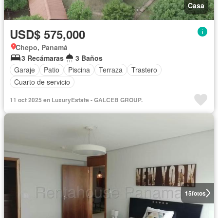
Casa
USD$ 575,000
Chepo, Panamá
3 Recámaras
3 Baños
Garaje
Patio
Piscina
Terraza
Trastero
Cuarto de servicio
11 oct 2025 en LuxuryEstate - GALCEB GROUP.
15
fotos