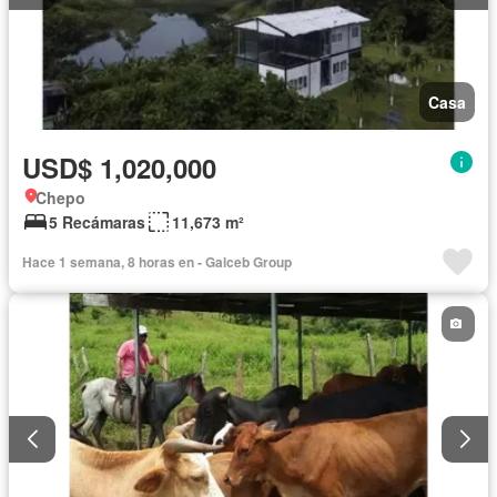
Casa
USD$ 1,020,000
Chepo
5 Recámaras
11,673 m²
Hace 1 semana, 8 horas en - Galceb Group