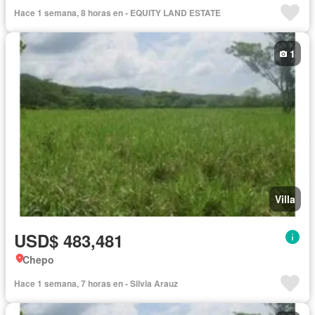
Cocina equipada
Jardín
Gimnasio
Ascensor
Hace 1 semana, 8 horas en - EQUITY LAND ESTATE
Gas natural
Vista panorámica
Piscina
Agua
Patio
1
Villa
USD$ 483,481
Chepo
Hace 1 semana, 7 horas en - Silvia Arauz