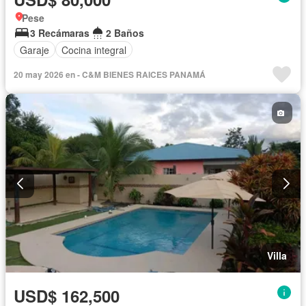
Pese
3 Recámaras
2 Baños
Garaje
Cocina integral
20 may 2026 en - C&M BIENES RAICES PANAMÁ
Villa
USD$ 162,500