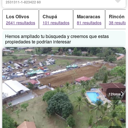
2531311-1-823422 60
Los Olivos
Chupá
Macaracas
Rincón 
2641 resultados
101 resultados
81 resultados
38 resulta
Hemos ampliado tu búsqueda y creemos que estas
propiedades te podrían interesar
12
fotos