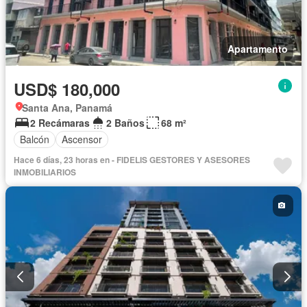
Apartamento
USD$ 180,000
Santa Ana, Panamá
2 Recámaras
2 Baños
68 m²
Balcón
Ascensor
Hace 6 días, 23 horas en - FIDELIS GESTORES Y ASESORES
INMOBILIARIOS