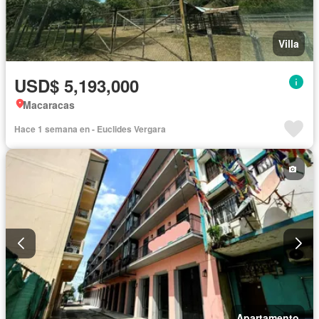
Villa
USD$ 5,193,000
Macaracas
Hace 1 semana en - Euclides Vergara
Apartamento