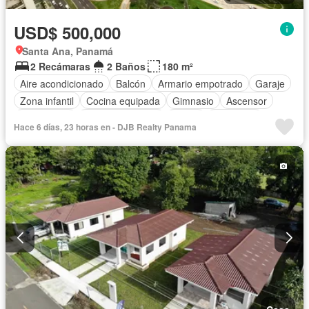
USD$ 500,000
Santa Ana, Panamá
2 Recámaras
2 Baños
180 m²
Aire acondicionado
Balcón
Armario empotrado
Garaje
Zona infantil
Cocina equipada
Gimnasio
Ascensor
Gas natural
Vista panorámica
Sauna
Seguridad
Hace 6 días, 23 horas en - DJB Realty Panama
Piscina