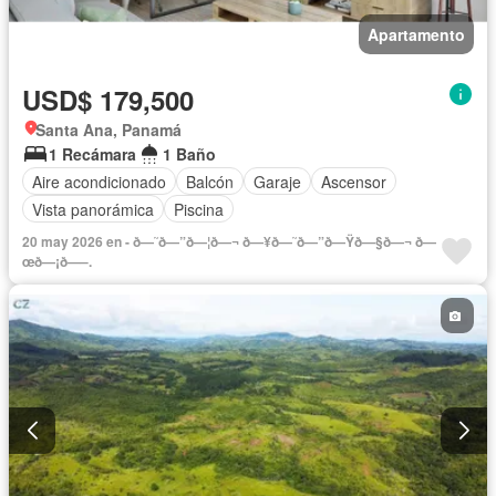
Apartamento
USD$ 179,500
Santa Ana, Panamá
1 Recámara
1 Baño
Aire acondicionado
Balcón
Garaje
Ascensor
Vista panorámica
Piscina
20 may 2026 en - ð—˜ð—”ð—¦ð—¬ ð—¥ð—˜ð—”ð—Ÿð—§ð—¬ ð—
œð—¡ð—–.