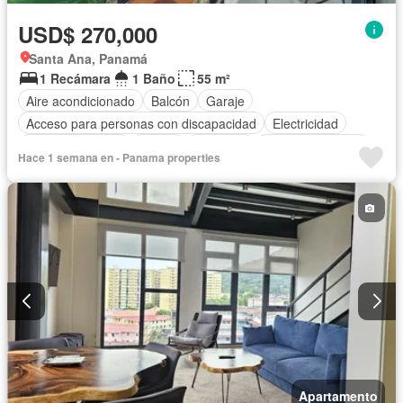
USD$ 270,000
Santa Ana, Panamá
1 Recámara
1 Baño
55 m²
Aire acondicionado
Balcón
Garaje
Acceso para personas con discapacidad
Electricidad
Cocina equipada
Parrilla
Ascensor
Vista panorámica
Hace 1 semana en - Panama properties
Seguridad
Piscina
Agua
Apartamento