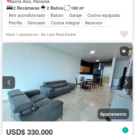
Santa Ana, Panamá
2 Recámaras
2 Baños
180 m²
Aire acondicionado
Balcón
Garaje
Cocina equipada
Parrilla
Gimnasio
Cocina integral
Ascensor
Gas natural
Vista panorámica
Sauna
Seguridad
Hace 1 semana en - Be Luxe Real Estate
Piscina
Apartamento
USD$ 330,000