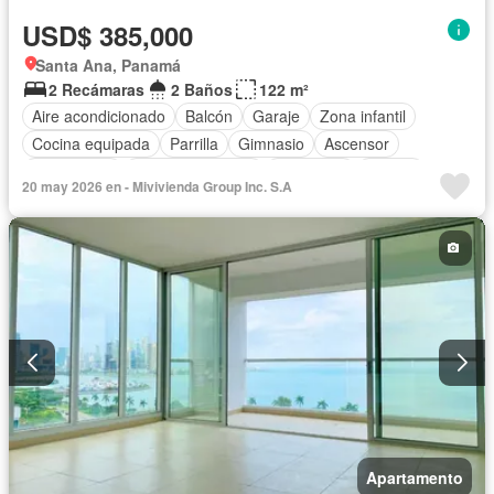
USD$ 385,000
Santa Ana, Panamá
2 Recámaras
2 Baños
122 m²
Aire acondicionado
Balcón
Garaje
Zona infantil
Cocina equipada
Parrilla
Gimnasio
Ascensor
Gas natural
Vista panorámica
Seguridad
Piscina
20 may 2026 en - Mivivienda Group Inc. S.A
Apartamento