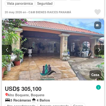
Vista panorámica
Seguridad
20 may 2026 en - C&M BIENES RAICES PANAMÁ
Casa
USD$ 305,100
Alto Boquete, Boquete
5 Recámaras
4 Baños
Aire acondicionado
Armario empotrado
Garaje