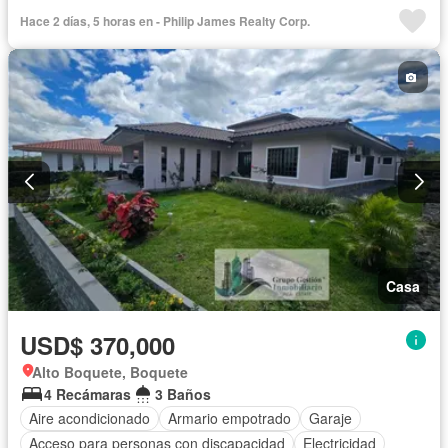
Cuarto de servicio
Piscina
Cancha de tenis
Patio
Hace 2 días, 5 horas en - Philip James Realty Corp.
Casa
USD$ 370,000
Alto Boquete, Boquete
4 Recámaras
3 Baños
Aire acondicionado
Armario empotrado
Garaje
Acceso para personas con discapacidad
Electricidad