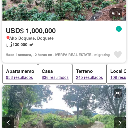
Villa
USD$ 1,000,000
Alto Boquete, Boquete
130,000 m²
Hace 1 semana, 12 horas en - IVERPA REAL ESTATE - migrating
Apartamento
Casa
Terreno
Local C
953 resultados
836 resultados
245 resultados
109 resul