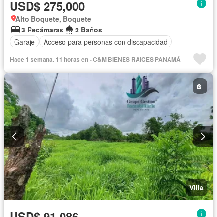
USD$ 275,000
Alto Boquete, Boquete
3 Recámaras
2 Baños
Garaje
Acceso para personas con discapacidad
Hace 1 semana, 11 horas en - C&M BIENES RAICES PANAMÁ
Villa
USD$ 91,086