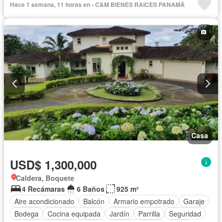
Hace 1 semana, 11 horas en - C&M BIENES RAICES PANAMÁ
Casa
USD$ 1,300,000
Caldera, Boquete
4 Recámaras
6 Baños
925 m²
Aire acondicionado
Balcón
Armario empotrado
Garaje
Bodega
Cocina equipada
Jardín
Parrilla
Seguridad