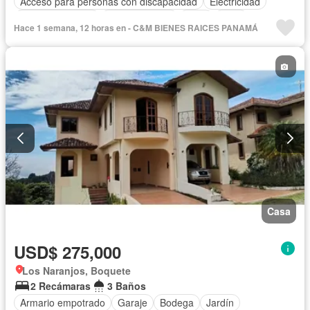
Acceso para personas con discapacidad
Electricidad
Cocina equipada
Cocina integral
Agua
Patio
Hace 1 semana, 12 horas en - C&M BIENES RAICES PANAMÁ
Casa
USD$ 275,000
Los Naranjos, Boquete
2 Recámaras
3 Baños
Armario empotrado
Garaje
Bodega
Jardín