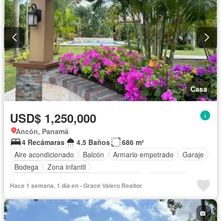
Casa
USD$ 1,250,000
Ancón, Panamá
4 Recámaras
4.5 Baños
686 m²
Aire acondicionado
Balcón
Armario empotrado
Garaje
Bodega
Zona infantil
Acceso para personas con discapacidad
Electricidad
Hace 1 semana, 1 día en - Grace Valero Realtor
Cocina equipada
Jardín
Parrilla
Gimnasio
Cocina integral
Internet
Jacuzzi
Gas natural
Vista panorámica
Sauna
Seguridad
Cuarto de servicio