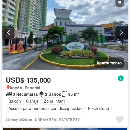
Apartamento
USD$ 135,000
Ancón, Panamá
3 Recámaras
2 Baños
95 m²
Balcón
Garaje
Zona infantil
Acceso para personas con discapacidad
Electricidad
Jardín
Parrilla
Ascensor
Seguridad
20 may 2026 en - URBAN REAL ESTATE PTY
Cuarto de servicio
Piscina
Agua