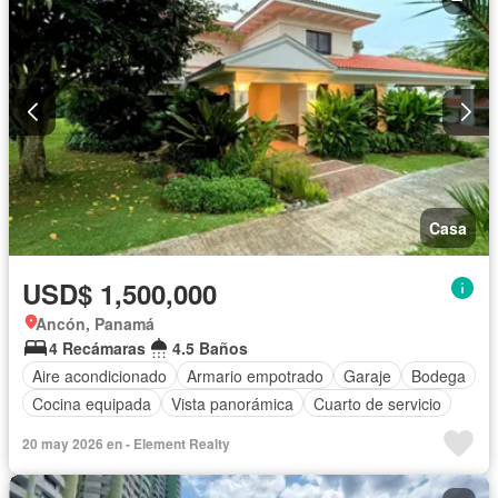
Casa
USD$ 1,500,000
Ancón, Panamá
4 Recámaras
4.5 Baños
Aire acondicionado
Armario empotrado
Garaje
Bodega
Cocina equipada
Vista panorámica
Cuarto de servicio
20 may 2026 en - Element Realty