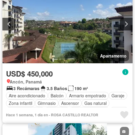
Apartamento
USD$ 450,000
Ancón, Panamá
3 Recámaras
3.5 Baños
190 m²
Aire acondicionado
Balcón
Armario empotrado
Garaje
Zona infantil
Gimnasio
Ascensor
Gas natural
Vista panorámica
Seguridad
Cuarto de servicio
Piscina
Hace 1 semana, 1 día en - ROSA CASTILLO REALTOR
Cancha de tenis