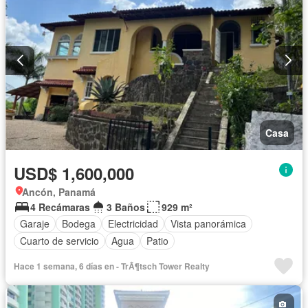
Piscina
Cancha de tenis
Agua
Patio
Casa
USD$ 1,600,000
Ancón, Panamá
4 Recámaras
3 Baños
929 m²
Garaje
Bodega
Electricidad
Vista panorámica
Cuarto de servicio
Agua
Patio
Hace 1 semana, 6 días en - TrÃ¶tsch Tower Realty