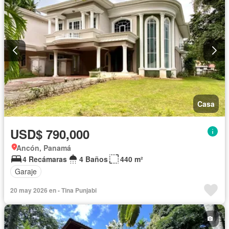
Casa
USD$ 790,000
Ancón, Panamá
4 Recámaras
4 Baños
440 m²
Garaje
20 may 2026 en - Tina Punjabi