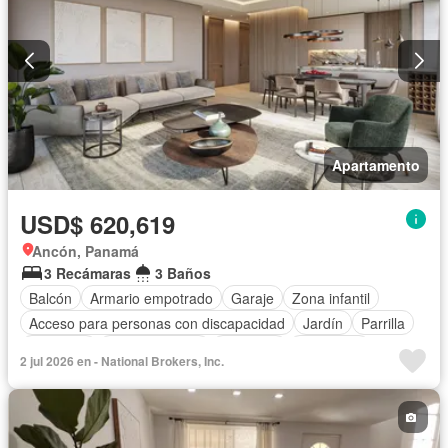
Apartamento
USD$ 620,619
Ancón, Panamá
3 Recámaras
3 Baños
Balcón
Armario empotrado
Garaje
Zona infantil
Acceso para personas con discapacidad
Jardín
Parrilla
Gimnasio
Cocina integral
Ascensor
Seguridad
2 jul 2026 en - National Brokers, Inc.
Piscina
Agua