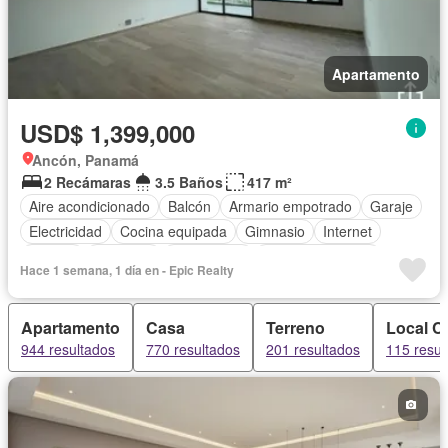
Apartamento
USD$ 1,399,000
Ancón, Panamá
2 Recámaras
3.5 Baños
417 m²
Aire acondicionado
Balcón
Armario empotrado
Garaje
Electricidad
Cocina equipada
Gimnasio
Internet
Jacuzzi
Ascensor
Gas natural
Vista panorámica
Hace 1 semana, 1 día en - Epic Realty
Cuarto de servicio
Agua
Apartamento
Casa
Terreno
Local C
944 resultados
770 resultados
201 resultados
115 resul