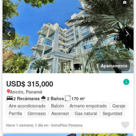
Apartamento
USD$ 315,000
Ancón, Panamá
2 Recámaras
2 Baños
170 m²
Aire acondicionado
Balcón
Armario empotrado
Garaje
Parrilla
Gimnasio
Ascensor
Gas natural
Seguridad
Piscina
Hace 1 semana, 1 día en - InmoPlus Panama