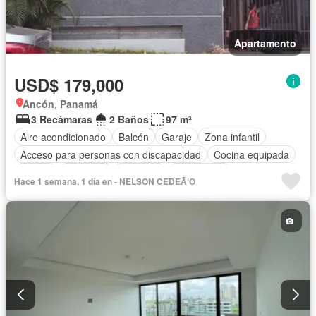
Apartamento
USD$ 179,000
Ancón, Panamá
3 Recámaras
2 Baños
97 m²
Aire acondicionado
Balcón
Garaje
Zona infantil
Acceso para personas con discapacidad
Cocina equipada
Parrilla
Gimnasio
Ascensor
Gas natural
Hace 1 semana, 1 día en - NELSON CEDEÃ‘O
Vista panorámica
Seguridad