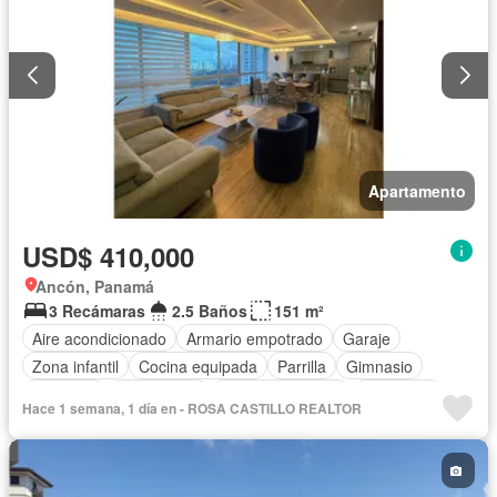
Apartamento
USD$ 410,000
Ancón, Panamá
3 Recámaras
2.5 Baños
151 m²
Aire acondicionado
Armario empotrado
Garaje
Zona infantil
Cocina equipada
Parrilla
Gimnasio
Ascensor
Gas natural
Vista panorámica
Seguridad
Hace 1 semana, 1 día en - ROSA CASTILLO REALTOR
Cuarto de servicio
Piscina