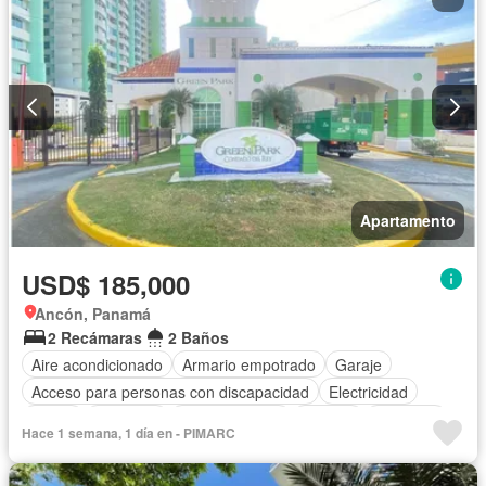
Apartamento
USD$ 185,000
Ancón, Panamá
2 Recámaras
2 Baños
Aire acondicionado
Armario empotrado
Garaje
Acceso para personas con discapacidad
Electricidad
Jardín
Gimnasio
Cocina integral
Internet
Ascensor
Hace 1 semana, 1 día en - PIMARC
Gas natural
Vista panorámica
Seguridad
Piscina
Agua
Patio