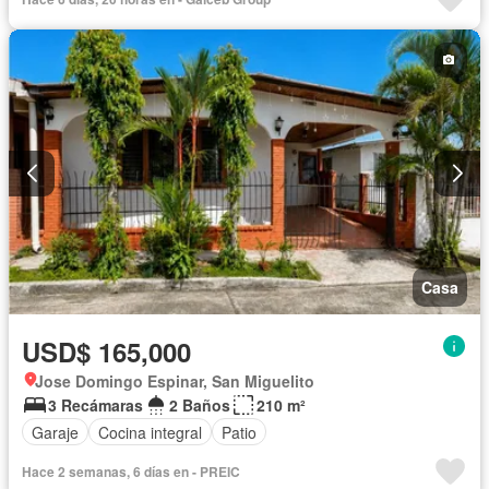
Cocina equipada
Jardín
Parrilla
Cocina integral
Vista panorámica
Seguridad
Cuarto de servicio
Agua
Casa
USD$ 165,000
Jose Domingo Espinar, San Miguelito
3 Recámaras
2 Baños
210 m²
Garaje
Cocina integral
Patio
Hace 2 semanas, 6 días en - PREIC