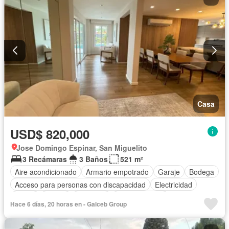
Casa
USD$ 820,000
Jose Domingo Espinar, San Miguelito
3 Recámaras
3 Baños
521 m²
Aire acondicionado
Armario empotrado
Garaje
Bodega
Acceso para personas con discapacidad
Electricidad
Jardín
Parrilla
Gimnasio
Cocina integral
Hace 6 días, 20 horas en - Galceb Group
Vista panorámica
Seguridad
Cuarto de servicio
Piscina
Agua
Patio