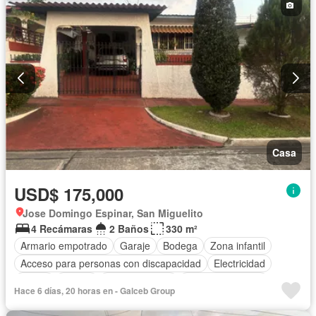
Casa
USD$ 175,000
Jose Domingo Espinar, San Miguelito
4 Recámaras
2 Baños
330 m²
Armario empotrado
Garaje
Bodega
Zona infantil
Acceso para personas con discapacidad
Electricidad
Jardín
Parrilla
Cocina integral
Vista panorámica
Hace 6 días, 20 horas en - Galceb Group
Seguridad
Agua
Patio