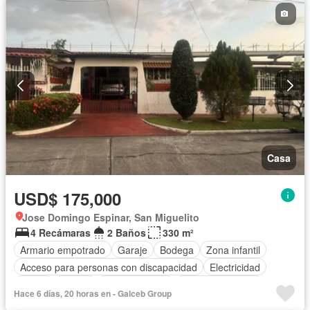
Casa
USD$ 175,000
Jose Domingo Espinar, San Miguelito
4 Recámaras
2 Baños
330 m²
Armario empotrado
Garaje
Bodega
Zona infantil
Acceso para personas con discapacidad
Electricidad
Jardín
Parrilla
Cocina integral
Vista panorámica
Hace 6 días, 20 horas en - Galceb Group
Seguridad
Agua
Patio