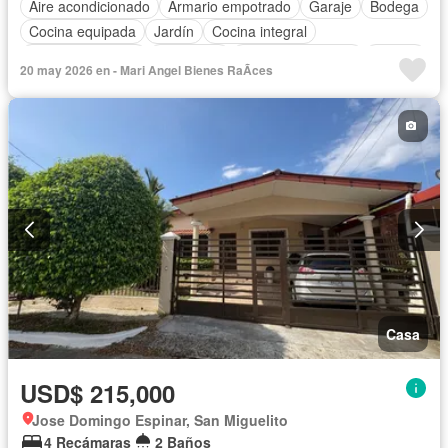
Aire acondicionado
Armario empotrado
Garaje
Bodega
Cocina equipada
Jardín
Cocina integral
Vista panorámica
Seguridad
Cuarto de servicio
Piscina
20 may 2026 en - Mari Angel Bienes RaÃ­ces
Agua
Casa
USD$ 215,000
Jose Domingo Espinar, San Miguelito
4 Recámaras
2 Baños