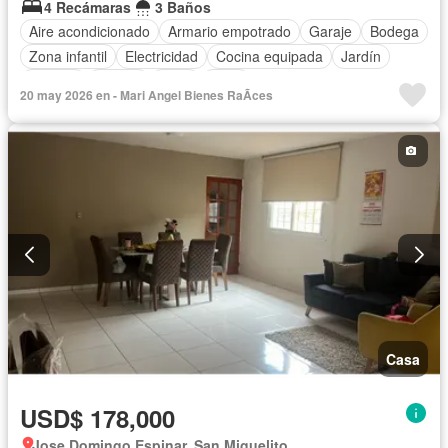
4 Recámaras
3 Baños
Aire acondicionado
Armario empotrado
Garaje
Bodega
Zona infantil
Electricidad
Cocina equipada
Jardín
Internet
Piscina
Agua
Patio
20 may 2026 en - Mari Angel Bienes RaÃ­ces
Casa
USD$ 178,000
Jose Domingo Espinar, San Miguelito