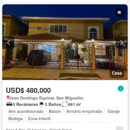
Casa
USD$ 480,000
Jose Domingo Espinar, San Miguelito
5 Recámaras
5 Baños
661 m²
Aire acondicionado
Balcón
Armario empotrado
Garaje
Bodega
Zona infantil
Acceso para personas con discapacidad
Electricidad
Hace 6 días, 20 horas en - Galceb Group