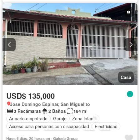
Casa
USD$ 135,000
Jose Domingo Espinar, San Miguelito
3 Recámaras
2 Baños
184 m²
Armario empotrado
Garaje
Zona infantil
Acceso para personas con discapacidad
Electricidad
Cocina integral
Vista panorámica
Agua
Patio
Hace 6 días, 20 horas en - Galceb Group