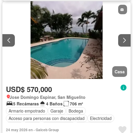
Casa
USD$ 570,000
Jose Domingo Espinar, San Miguelito
5 Recámaras
4 Baños
706 m²
Armario empotrado
Garaje
Bodega
Acceso para personas con discapacidad
Electricidad
Jardín
Parrilla
Cocina integral
Vista panorámica
24 may 2026 en - Galceb Group