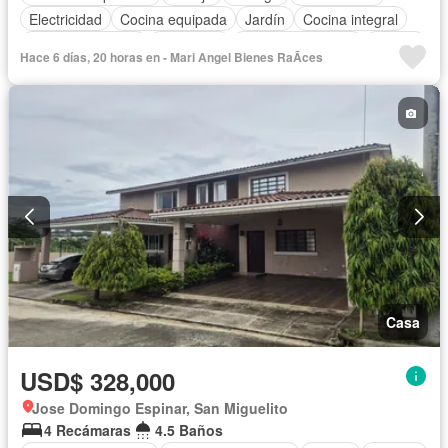
Electricidad
Cocina equipada
Jardín
Cocina integral
Vista panorámica
Seguridad
Cuarto de servicio
Piscina
Hace 6 días, 20 horas en - Mari Angel Bienes RaÃ­ces
Cancha de tenis
Agua
Patio
Casa
USD$ 328,000
Jose Domingo Espinar, San Miguelito
4 Recámaras
4.5 Baños