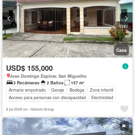
Casa
USD$ 155,000
Jose Domingo Espinar, San Miguelito
3 Recámaras
2 Baños
157 m²
Armario empotrado
Garaje
Bodega
Zona infantil
Acceso para personas con discapacidad
Electricidad
Jardín
Parrilla
Cocina integral
Seguridad
Agua
8 jul 2026 en - Galceb Group