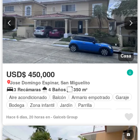
Casa
USD$ 450,000
Jose Domingo Espinar, San Miguelito
3 Recámaras
4 Baños
350 m²
Aire acondicionado
Balcón
Armario empotrado
Garaje
Bodega
Zona infantil
Jardín
Parrilla
Vista panorámica
Seguridad
Cuarto de servicio
Piscina
Hace 6 días, 20 horas en - Galceb Group