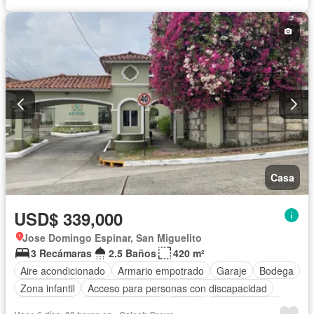
Piscina
Agua
Patio
Casa
USD$ 339,000
Jose Domingo Espinar, San Miguelito
3 Recámaras
2.5 Baños
420 m²
Aire acondicionado
Armario empotrado
Garaje
Bodega
Zona infantil
Acceso para personas con discapacidad
Electricidad
Cocina equipada
Jardín
Cocina integral