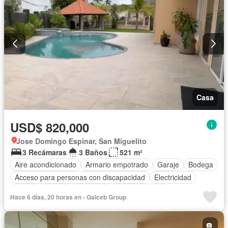
Casa
USD$ 820,000
Jose Domingo Espinar, San Miguelito
3 Recámaras
3 Baños
521 m²
Aire acondicionado
Armario empotrado
Garaje
Bodega
Acceso para personas con discapacidad
Electricidad
Jardín
Parrilla
Gimnasio
Cocina integral
Hace 6 días, 20 horas en - Galceb Group
Vista panorámica
Seguridad
Cuarto de servicio
Piscina
Agua
Patio