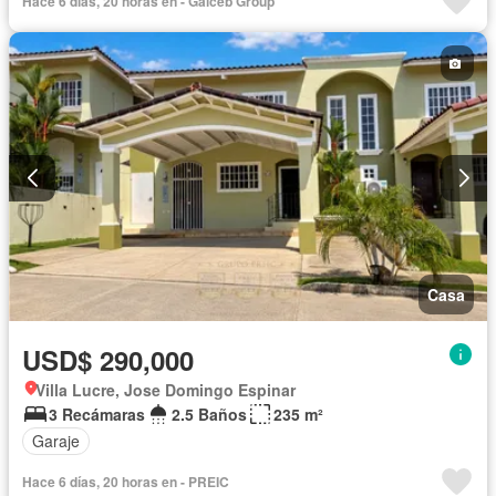
Hace 6 días, 20 horas en - Galceb Group
Vista panorámica
Seguridad
Cuarto de servicio
Agua
Patio
Casa
USD$ 290,000
Villa Lucre, Jose Domingo Espinar
3 Recámaras
2.5 Baños
235 m²
Garaje
Hace 6 días, 20 horas en - PREIC