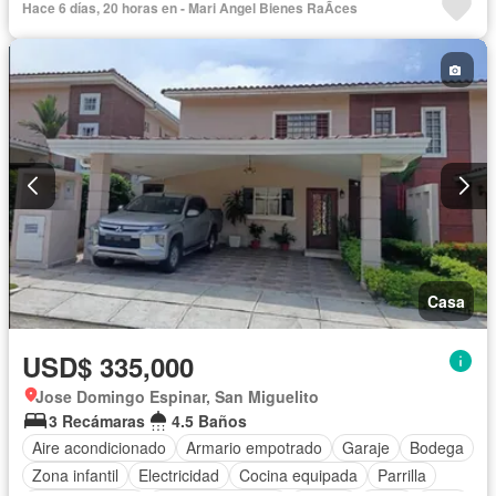
Hace 6 días, 20 horas en - Mari Angel Bienes RaÃ­ces
Vista panorámica
Seguridad
Cuarto de servicio
Agua
Patio
Casa
USD$ 335,000
Jose Domingo Espinar, San Miguelito
3 Recámaras
4.5 Baños
Aire acondicionado
Armario empotrado
Garaje
Bodega
Zona infantil
Electricidad
Cocina equipada
Parrilla