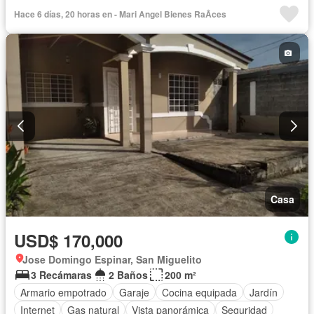
Cocina integral
Vista panorámica
Piscina
Agua
Patio
Hace 6 días, 20 horas en - Mari Angel Bienes RaÃ­ces
Casa
USD$ 170,000
Jose Domingo Espinar, San Miguelito
3 Recámaras
2 Baños
200 m²
Armario empotrado
Garaje
Cocina equipada
Jardín
Internet
Gas natural
Vista panorámica
Seguridad