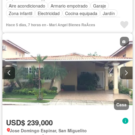
Aire acondicionado
Armario empotrado
Garaje
Zona infantil
Electricidad
Cocina equipada
Jardín
Parrilla
Cocina integral
Vista panorámica
Seguridad
Hace 5 días, 7 horas en - Mari Angel Bienes RaÃ­ces
Piscina
Agua
Casa
USD$ 239,000
Jose Domingo Espinar, San Miguelito