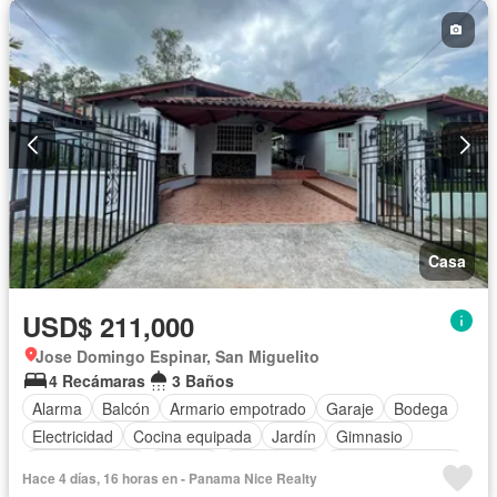
Casa
USD$ 211,000
Jose Domingo Espinar, San Miguelito
4 Recámaras
3 Baños
Alarma
Balcón
Armario empotrado
Garaje
Bodega
Electricidad
Cocina equipada
Jardín
Gimnasio
Cocina integral
Internet
Gas natural
Vista panorámica
Hace 4 días, 16 horas en - Panama Nice Realty
Seguridad
Agua