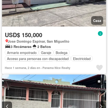
Casa
USD$ 150,000
Jose Domingo Espinar, San Miguelito
3 Recámaras
2 Baños
Armario empotrado
Garaje
Bodega
Acceso para personas con discapacidad
Electricidad
Cocina integral
Gas natural
Agua
Hace 1 semana, 2 días en - Panama Nice Realty