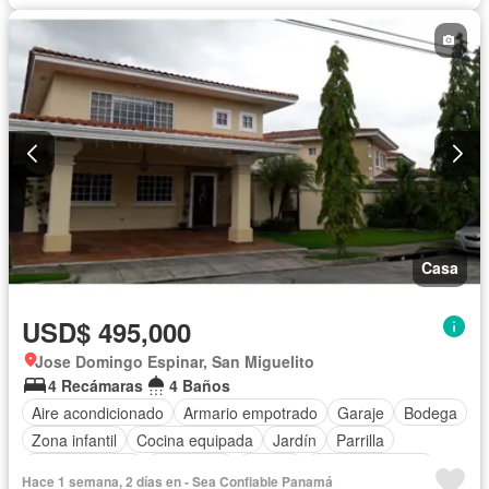
Casa
USD$ 495,000
Jose Domingo Espinar, San Miguelito
4 Recámaras
4 Baños
Aire acondicionado
Armario empotrado
Garaje
Bodega
Zona infantil
Cocina equipada
Jardín
Parrilla
Cocina integral
Seguridad
Piscina
Cancha de tenis
Hace 1 semana, 2 días en - Sea Confiable Panamá