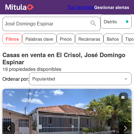
Tus favoritos
Gestionar alertas
Distrito
Filtros
Palabras clave
Precio
Recámaras
Baños
Tipo
Casas en venta en El Crisol, José Domingo
Espinar
19 propiedades disponibles
Ordenar por:
Popularidad