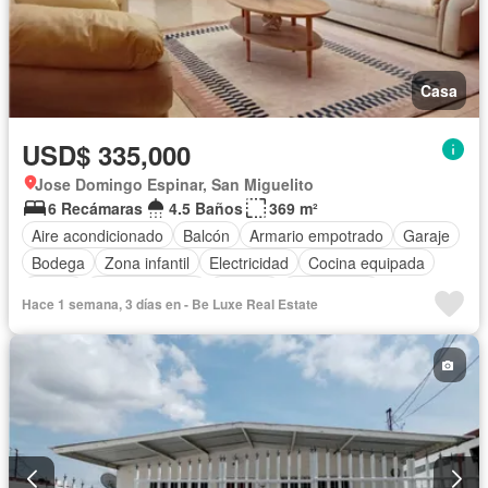
Casa
USD$ 335,000
Jose Domingo Espinar, San Miguelito
6 Recámaras
4.5 Baños
369 m²
Aire acondicionado
Balcón
Armario empotrado
Garaje
Bodega
Zona infantil
Electricidad
Cocina equipada
Jardín
Cocina integral
Internet
Gas natural
Hace 1 semana, 3 días en - Be Luxe Real Estate
Cuarto de servicio
Agua
Patio