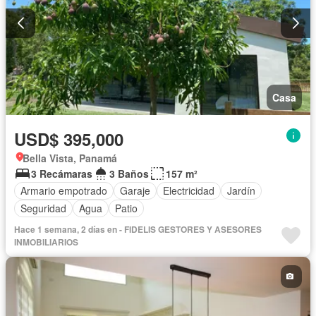
Casa
USD$ 395,000
Bella Vista, Panamá
3 Recámaras
3 Baños
157 m²
Armario empotrado
Garaje
Electricidad
Jardín
Seguridad
Agua
Patio
Hace 1 semana, 2 días en - FIDELIS GESTORES Y ASESORES
INMOBILIARIOS