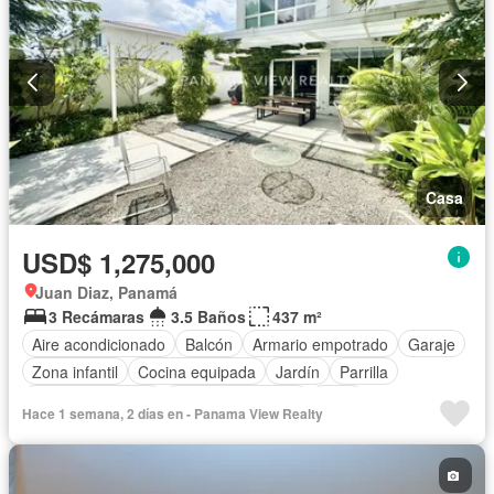
Casa
USD$ 1,275,000
Juan Diaz, Panamá
3 Recámaras
3.5 Baños
437 m²
Aire acondicionado
Balcón
Armario empotrado
Garaje
Zona infantil
Cocina equipada
Jardín
Parrilla
Vista panorámica
Cuarto de servicio
Patio
Hace 1 semana, 2 días en - Panama View Realty