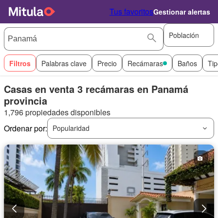
Tus favoritos
Gestionar alertas
Población
Filtros
Palabras clave
Precio
Recámaras
Baños
Tip
Casas en venta 3 recámaras en Panamá
provincia
1,796 propiedades disponibles
Ordenar por:
Popularidad