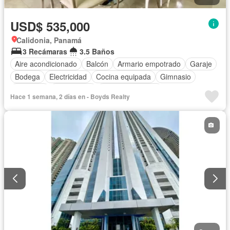
USD$ 535,000
Calidonia, Panamá
3 Recámaras
3.5 Baños
Aire acondicionado
Balcón
Armario empotrado
Garaje
Bodega
Electricidad
Cocina equipada
Gimnasio
Ascensor
Gas natural
Vista panorámica
Hace 1 semana, 2 días en - Boyds Realty
Cuarto de servicio
Piscina
Agua