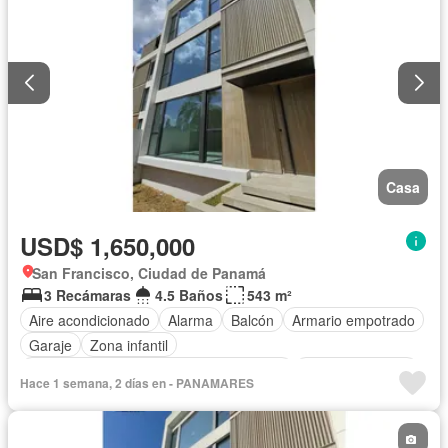
Casa
USD$ 1,650,000
San Francisco, Ciudad de Panamá
3 Recámaras
4.5 Baños
543 m²
Aire acondicionado
Alarma
Balcón
Armario empotrado
Garaje
Zona infantil
Acceso para personas con discapacidad
Cocina equipada
Hace 1 semana, 2 días en - PANAMARES
Gimnasio
Ascensor
Vista panorámica
Seguridad
Cuarto de servicio
Piscina
Cancha de tenis
Agua