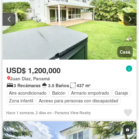
Casa
USD$ 1,200,000
Juan Diaz, Panamá
3 Recámaras
3.5 Baños
437 m²
Aire acondicionado
Balcón
Armario empotrado
Garaje
Zona infantil
Acceso para personas con discapacidad
Cocina equipada
Jardín
Parrilla
Vista panorámica
Hace 1 semana, 2 días en - Panama View Realty
Seguridad
Cuarto de servicio
Patio