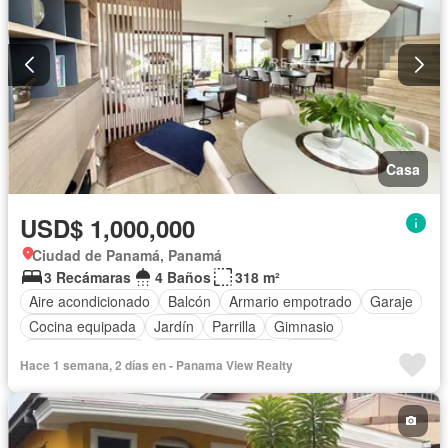
Casa
USD$ 1,000,000
Ciudad de Panamá, Panamá
3 Recámaras
4 Baños
318 m²
Aire acondicionado
Balcón
Armario empotrado
Garaje
Cocina equipada
Jardín
Parrilla
Gimnasio
Vista panorámica
Cuarto de servicio
Piscina
Hace 1 semana, 2 días en - Panama View Realty