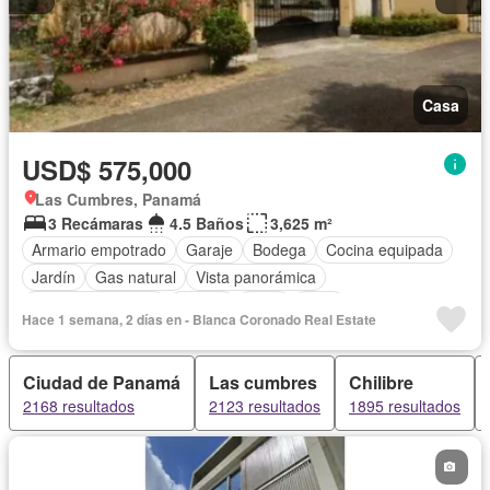
Casa
USD$ 575,000
Las Cumbres, Panamá
3 Recámaras
4.5 Baños
3,625 m²
Armario empotrado
Garaje
Bodega
Cocina equipada
Jardín
Gas natural
Vista panorámica
Cuarto de servicio
Piscina
Agua
Patio
Hace 1 semana, 2 días en - Blanca Coronado Real Estate
Ciudad de Panamá
Las cumbres
Chilibre
2168 resultados
2123 resultados
1895 resultados