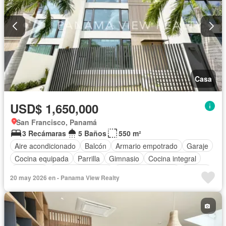
Casa
USD$ 1,650,000
San Francisco, Panamá
3 Recámaras
5 Baños
550 m²
Aire acondicionado
Balcón
Armario empotrado
Garaje
Cocina equipada
Parrilla
Gimnasio
Cocina integral
Ascensor
Vista panorámica
Cuarto de servicio
Piscina
20 may 2026 en - Panama View Realty