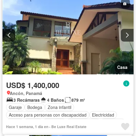
Casa
USD$ 1,400,000
Ancón, Panamá
3 Recámaras
4 Baños
879 m²
Garaje
Bodega
Zona infantil
Acceso para personas con discapacidad
Electricidad
Jardín
Parrilla
Gimnasio
Cocina integral
Seguridad
Hace 1 semana, 1 día en - Be Luxe Real Estate
Cuarto de servicio
Piscina
Cancha de tenis
Patio