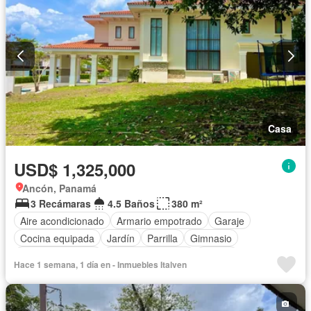
Casa
USD$ 1,325,000
Ancón, Panamá
3 Recámaras
4.5 Baños
380 m²
Aire acondicionado
Armario empotrado
Garaje
Cocina equipada
Jardín
Parrilla
Gimnasio
Vista panorámica
Cuarto de servicio
Piscina
Hace 1 semana, 1 día en - Inmuebles Italven
Cancha de tenis
Patio