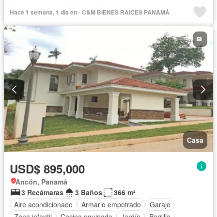
Vista panorámica
Piscina
Hace 1 semana, 1 día en - C&M BIENES RAICES PANAMÁ
Casa
USD$ 895,000
Ancón, Panamá
3 Recámaras
3 Baños
366 m²
Aire acondicionado
Armario empotrado
Garaje
Zona infantil
Cocina equipada
Jardín
Parrilla