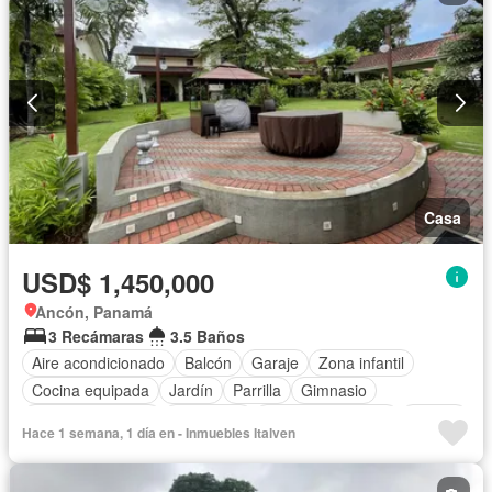
Casa
USD$ 1,450,000
Ancón, Panamá
3 Recámaras
3.5 Baños
Aire acondicionado
Balcón
Garaje
Zona infantil
Cocina equipada
Jardín
Parrilla
Gimnasio
Vista panorámica
Seguridad
Cuarto de servicio
Piscina
Hace 1 semana, 1 día en - Inmuebles Italven
Cancha de tenis
Patio