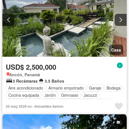
Casa
USD$ 2,500,000
Ancón, Panamá
3 Recámaras
3.5 Baños
Aire acondicionado
Armario empotrado
Garaje
Bodega
Cocina equipada
Jardín
Gimnasio
Jacuzzi
Gas natural
Seguridad
Cuarto de servicio
Piscina
20 may 2026 en - Inmuebles Italven
Cancha de tenis