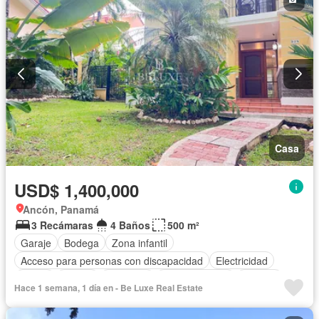
Casa
USD$ 1,400,000
Ancón, Panamá
3 Recámaras
4 Baños
500 m²
Garaje
Bodega
Zona infantil
Acceso para personas con discapacidad
Electricidad
Jardín
Parrilla
Gimnasio
Cocina integral
Internet
Hace 1 semana, 1 día en - Be Luxe Real Estate
Jacuzzi
Gas natural
Seguridad
Cuarto de servicio
Piscina
Cancha de tenis
Patio