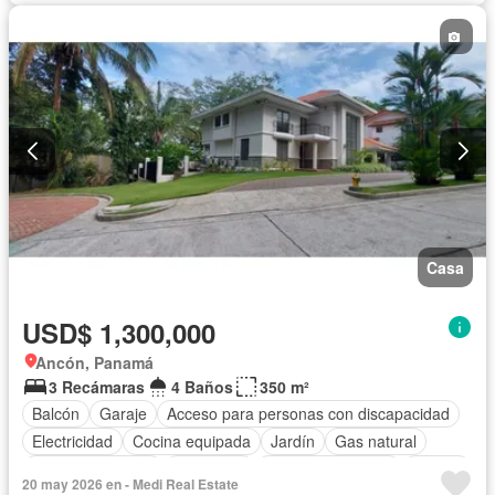
Cocina integral
Internet
Gas natural
Vista panorámica
Seguridad
Cuarto de servicio
Piscina
Agua
Patio
Casa
USD$ 1,300,000
Ancón, Panamá
3 Recámaras
4 Baños
350 m²
Balcón
Garaje
Acceso para personas con discapacidad
Electricidad
Cocina equipada
Jardín
Gas natural
Vista panorámica
Seguridad
Cuarto de servicio
Piscina
20 may 2026 en - Medi Real Estate