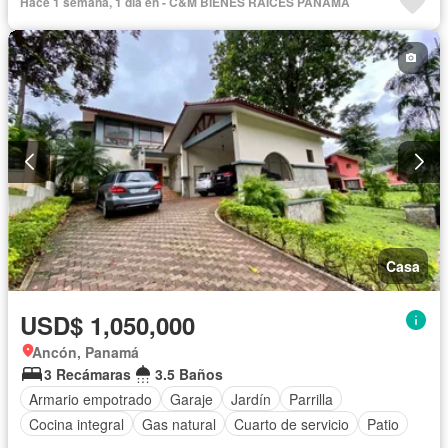
Hace 1 semana, 1 día en - C&M BIENES RAICES PANAMÁ
Casa
USD$ 1,050,000
Ancón, Panamá
3 Recámaras
3.5 Baños
Armario empotrado
Garaje
Jardín
Parrilla
Cocina integral
Gas natural
Cuarto de servicio
Patio