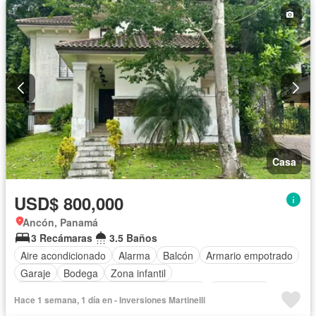
Casa
USD$ 800,000
Ancón, Panamá
3 Recámaras
3.5 Baños
Aire acondicionado
Alarma
Balcón
Armario empotrado
Garaje
Bodega
Zona infantil
Acceso para personas con discapacidad
Electricidad
Hace 1 semana, 1 día en - Inversiones Martinelli
Cocina equipada
Jardín
Parrilla
Gimnasio