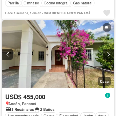
Parrilla
Gimnasio
Cocina integral
Gas natural
Vista panorámica
Cuarto de servicio
Piscina
Hace 1 semana, 1 día en - C&M BIENES RAICES PANAMÁ
Cancha de tenis
Patio
Casa
USD$ 455,000
Ancón, Panamá
3 Recámaras
2 Baños
Aire acondicionado
Garaje
Electricidad
Jardín
Agua