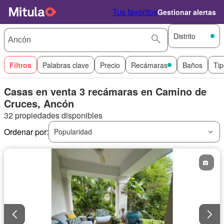
Tus favoritos
Gestionar alertas
Distrito
Filtros
Palabras clave
Precio
Recámaras
Baños
Tip
Casas en venta 3 recámaras en Camino de
Cruces, Ancón
32 propiedades disponibles
Ordenar por:
Popularidad