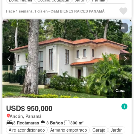
Gimnasio
Cocina integral
Seguridad
Cuarto de servicio
Hace 1 semana, 1 día en - C&M BIENES RAICES PANAMÁ
Piscina
Cancha de tenis
Patio
Casa
USD$ 950,000
Ancón, Panamá
3 Recámaras
3 Baños
300 m²
Aire acondicionado
Armario empotrado
Garaje
Jardín