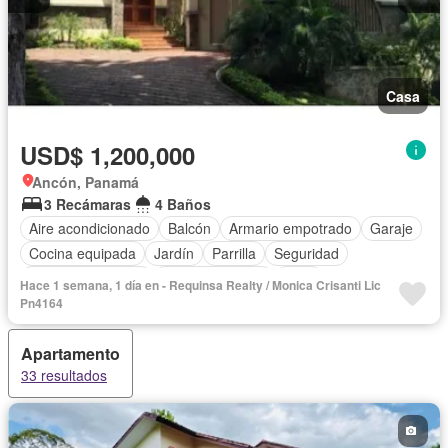
Casa
USD$ 1,200,000
Ancón, Panamá
3 Recámaras
4 Baños
Aire acondicionado
Balcón
Armario empotrado
Garaje
Cocina equipada
Jardín
Parrilla
Seguridad
Cuarto de servicio
Cancha de tenis
Patio
Hace 1 semana, 1 día en - Requinsa Realty / Monica Crisanti Lic
Pn4164
Apartamento
33 resultados