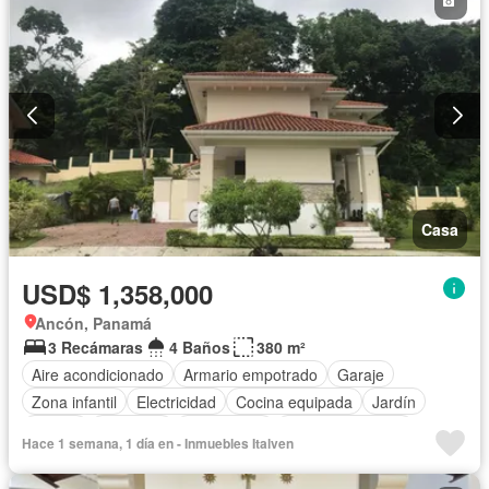
Casa
USD$ 1,358,000
Ancón, Panamá
3 Recámaras
4 Baños
380 m²
Aire acondicionado
Armario empotrado
Garaje
Zona infantil
Electricidad
Cocina equipada
Jardín
Parrilla
Gimnasio
Gas natural
Vista panorámica
Hace 1 semana, 1 día en - Inmuebles Italven
Seguridad
Cuarto de servicio
Piscina
Cancha de tenis
Agua
Patio