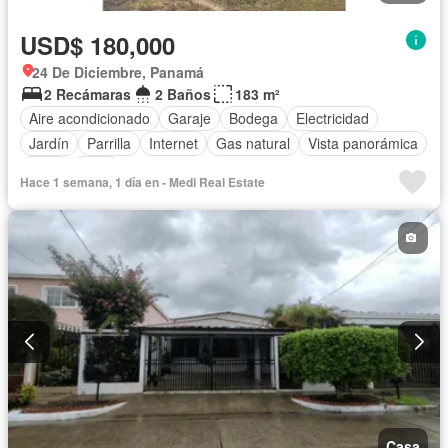
USD$ 180,000
24 De Diciembre, Panamá
2 Recámaras
2 Baños
183 m²
Aire acondicionado
Garaje
Bodega
Electricidad
Jardín
Parrilla
Internet
Gas natural
Vista panorámica
Agua
Patio
Hace 1 semana, 1 día en - Medi Real Estate
Casa