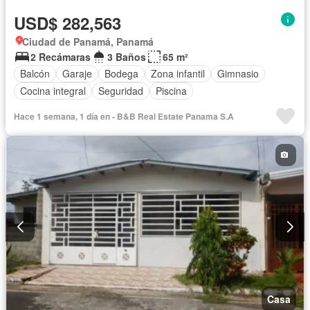
USD$ 282,563
Ciudad de Panamá, Panamá
2 Recámaras
3 Baños
65 m²
Balcón
Garaje
Bodega
Zona infantil
Gimnasio
Cocina integral
Seguridad
Piscina
Hace 1 semana, 1 día en - B&B Real Estate Panama S.A
Casa