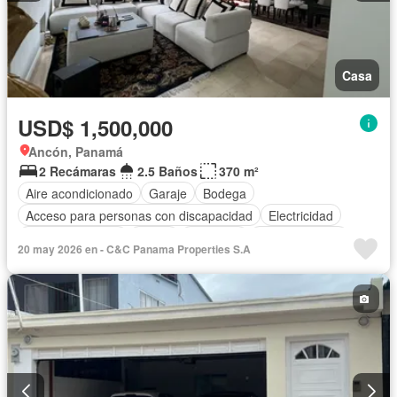
Casa
USD$ 1,500,000
Ancón, Panamá
2 Recámaras
2.5 Baños
370 m²
Aire acondicionado
Garaje
Bodega
Acceso para personas con discapacidad
Electricidad
Cocina equipada
Jardín
Gimnasio
Cocina integral
20 may 2026 en - C&C Panama Properties S.A
Jacuzzi
Gas natural
Vista panorámica
Seguridad
Cuarto de servicio
Piscina
Cancha de tenis
Agua
Patio