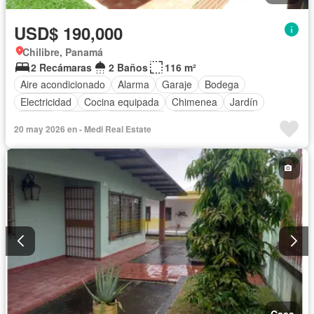
USD$ 190,000
Chilibre, Panamá
2 Recámaras
2 Baños
116 m²
Aire acondicionado
Alarma
Garaje
Bodega
Electricidad
Cocina equipada
Chimenea
Jardín
Parrilla
Internet
Gas natural
Vista panorámica
20 may 2026 en - Medi Real Estate
Seguridad
Agua
Patio