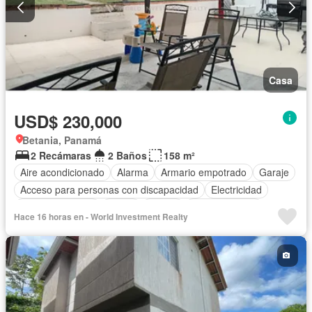
Casa
USD$ 230,000
Betania, Panamá
2 Recámaras
2 Baños
158 m²
Aire acondicionado
Alarma
Armario empotrado
Garaje
Acceso para personas con discapacidad
Electricidad
Cocina equipada
Jardín
Parrilla
Cocina integral
Hace 16 horas en - World Investment Realty
Internet
Gas natural
Vista panorámica
Cuarto de servicio
Cancha de tenis
Agua