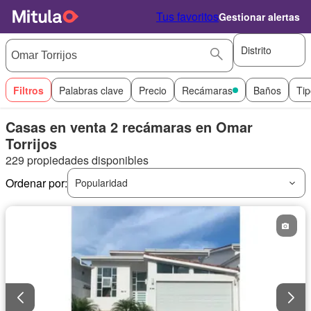
Tus favoritos
Gestionar alertas
Distrito
Filtros
Palabras clave
Precio
Recámaras
Baños
Tip
Casas en venta 2 recámaras en Omar
Torrijos
229 propiedades disponibles
Ordenar por:
Popularidad