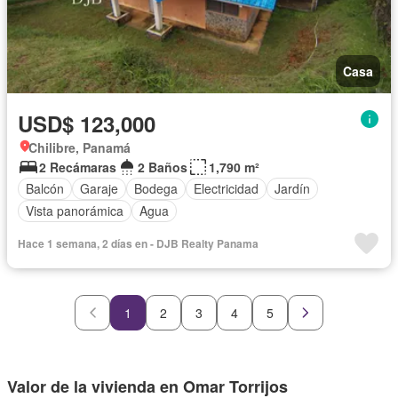
Casa
USD$ 123,000
Chilibre, Panamá
2 Recámaras
2 Baños
1,790 m²
Balcón
Garaje
Bodega
Electricidad
Jardín
Vista panorámica
Agua
Hace 1 semana, 2 días en - DJB Realty Panama
1
2
3
4
5
Valor de la vivienda en Omar Torrijos