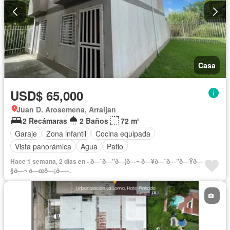
Casa
USD$ 65,000
Juan D. Arosemena, Arraijan
2 Recámaras
2 Baños
72 m²
Garaje
Zona infantil
Cocina equipada
Vista panorámica
Agua
Patio
Hace 1 semana, 2 días en - ð—˜ð—”ð—¦ð—¬ ð—¥ð—˜ð—”ð—Ÿð—
§ð—¬ ð—œð—¡ð—–.