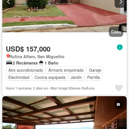
Casa
USD$ 157,000
Rufina Alfaro, San Miguelito
2 Recámaras
1 Baño
Aire acondicionado
Armario empotrado
Garaje
Electricidad
Cocina equipada
Jardín
Parrilla
Cocina integral
Vista panorámica
Agua
Patio
Hace 1 semana, 2 días en - Mari Angel Bienes RaÃ­ces