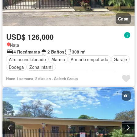
Casa
USD$ 126,000
Nata
4 Recámaras
2 Baños
308 m²
Aire acondicionado
Alarma
Armario empotrado
Garaje
Bodega
Zona infantil
Acceso para personas con discapacidad
Electricidad
Hace 1 semana, 2 días en - Galceb Group
Cocina equipada
Jardín
Cocina integral
Gas natural
Vista panorámica
Seguridad
Agua
Patio