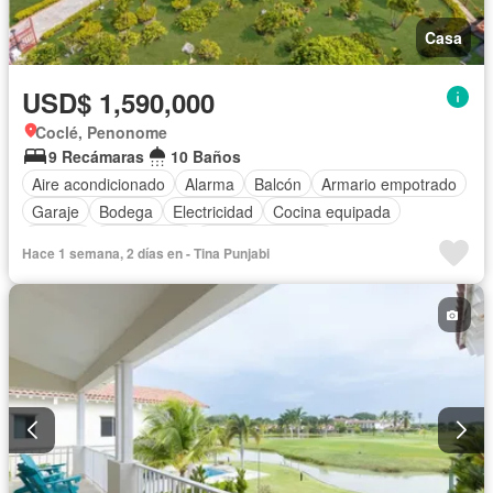
Casa
USD$ 1,590,000
Coclé, Penonome
9 Recámaras
10 Baños
Aire acondicionado
Alarma
Balcón
Armario empotrado
Garaje
Bodega
Electricidad
Cocina equipada
Jacuzzi
Gas natural
Vista panorámica
Hace 1 semana, 2 días en - Tina Punjabi
Cuarto de servicio
Piscina
Agua
Patio