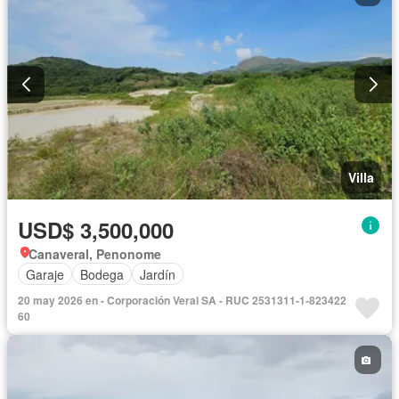
Villa
USD$ 3,500,000
Canaveral, Penonome
Garaje
Bodega
Jardín
20 may 2026 en - Corporación Veral SA - RUC 2531311-1-823422
60