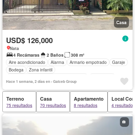
Casa
USD$ 126,000
Nata
4 Recámaras
2 Baños
308 m²
Aire acondicionado
Alarma
Armario empotrado
Garaje
Bodega
Zona infantil
Acceso para personas con discapacidad
Electricidad
Hace 1 semana, 2 días en - Galceb Group
Cocina equipada
Jardín
Cocina integral
Gas natural
Vista panorámica
Seguridad
Agua
Patio
Terreno
Casa
Apartamento
Local Com
75 resultados
70 resultados
8 resultados
4 resultados