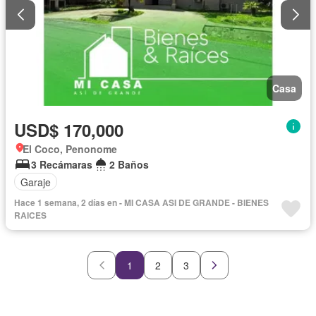
Casa
USD$ 170,000
El Coco, Penonome
3 Recámaras
2 Baños
Garaje
Hace 1 semana, 2 días en - MI CASA ASI DE GRANDE - BIENES
RAICES
1
2
3