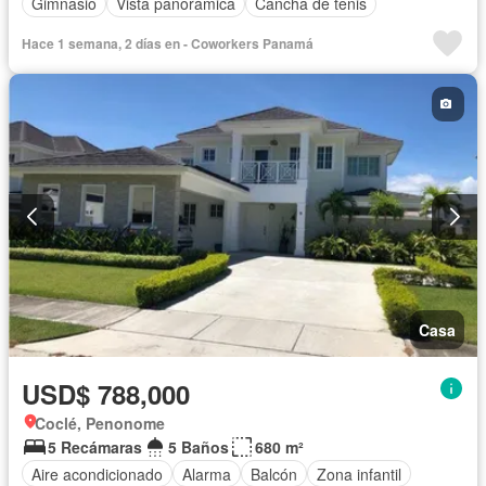
Gimnasio
Vista panorámica
Cancha de tenis
Hace 1 semana, 2 días en - Coworkers Panamá
Casa
USD$ 788,000
Coclé, Penonome
5 Recámaras
5 Baños
680 m²
Aire acondicionado
Alarma
Balcón
Zona infantil