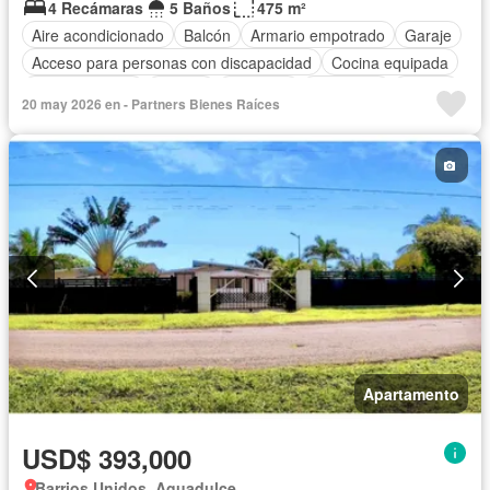
4 Recámaras
5 Baños
475 m²
Aire acondicionado
Balcón
Armario empotrado
Garaje
Acceso para personas con discapacidad
Cocina equipada
Cocina integral
Jacuzzi
Ascensor
Seguridad
Piscina
20 may 2026 en - Partners Bienes Raíces
Apartamento
USD$ 393,000
Barrios Unidos, Aguadulce