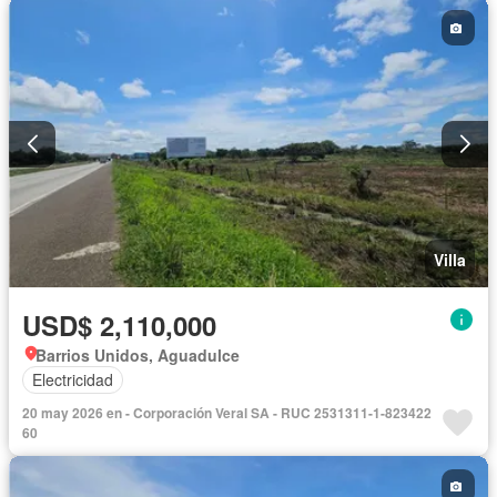
Villa
USD$ 2,110,000
Barrios Unidos, Aguadulce
Electricidad
20 may 2026 en - Corporación Veral SA - RUC 2531311-1-823422
60