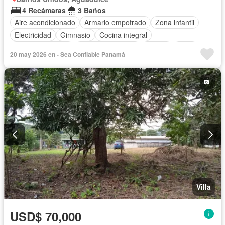
4 Recámaras
3 Baños
Aire acondicionado
Armario empotrado
Zona infantil
Electricidad
Gimnasio
Cocina integral
Vista panorámica
Cuarto de servicio
Piscina
Agua
20 may 2026 en - Sea Confiable Panamá
Villa
USD$ 70,000