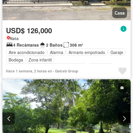
Casa
USD$ 126,000
Nata
4 Recámaras
2 Baños
308 m²
Aire acondicionado
Alarma
Armario empotrado
Garaje
Bodega
Zona infantil
Acceso para personas con discapacidad
Electricidad
Hace 1 semana, 2 horas en - Galceb Group
Cocina equipada
Jardín
Cocina integral
Gas natural
Vista panorámica
Seguridad
Agua
Patio