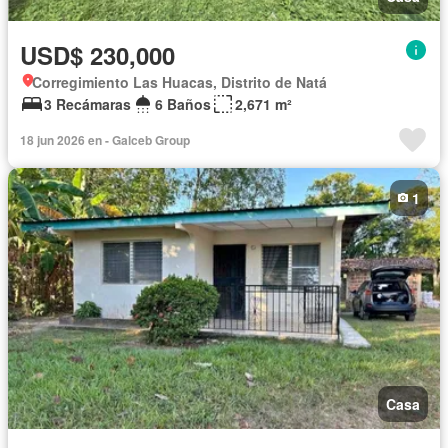
USD$ 230,000
Corregimiento Las Huacas, Distrito de Natá
3 Recámaras
6 Baños
2,671 m²
18 jun 2026 en - Galceb Group
1
Casa