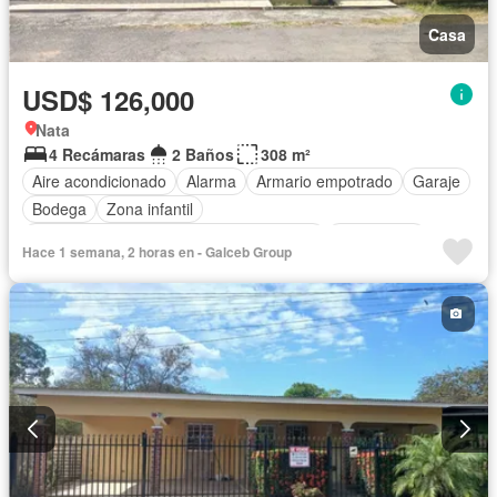
Casa
USD$ 126,000
Nata
4 Recámaras
2 Baños
308 m²
Aire acondicionado
Alarma
Armario empotrado
Garaje
Bodega
Zona infantil
Acceso para personas con discapacidad
Electricidad
Hace 1 semana, 2 horas en - Galceb Group
Cocina equipada
Jardín
Cocina integral
Gas natural
Vista panorámica
Seguridad
Agua
Patio