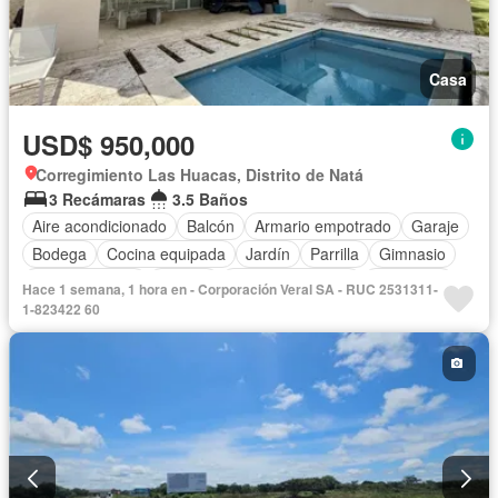
Casa
USD$ 950,000
Corregimiento Las Huacas, Distrito de Natá
3 Recámaras
3.5 Baños
Aire acondicionado
Balcón
Armario empotrado
Garaje
Bodega
Cocina equipada
Jardín
Parrilla
Gimnasio
Cocina integral
Jacuzzi
Vista panorámica
Seguridad
Hace 1 semana, 1 hora en - Corporación Veral SA - RUC 2531311-
Cuarto de servicio
Piscina
1-823422 60