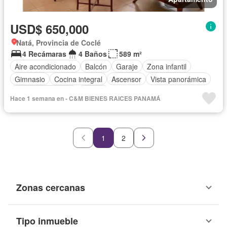
USD$ 650,000
Natá, Provincia de Coclé
4 Recámaras
4 Baños
589 m²
Aire acondicionado
Balcón
Garaje
Zona infantil
Gimnasio
Cocina integral
Ascensor
Vista panorámica
Cuarto de servicio
Piscina
Hace 1 semana en - C&M BIENES RAICES PANAMÁ
1
2
Zonas cercanas
Tipo inmueble