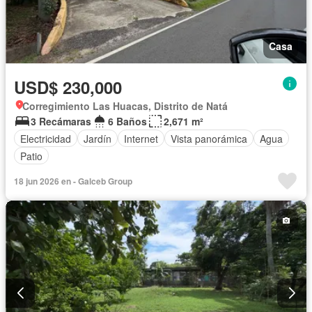
Casa
USD$ 230,000
Corregimiento Las Huacas, Distrito de Natá
3 Recámaras
6 Baños
2,671 m²
Electricidad
Jardín
Internet
Vista panorámica
Agua
Patio
18 jun 2026 en - Galceb Group