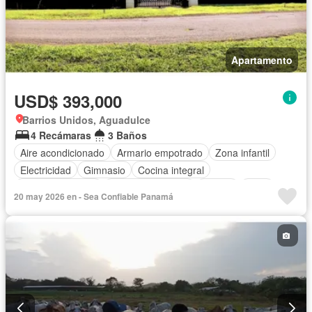
Apartamento
USD$ 393,000
Barrios Unidos, Aguadulce
4 Recámaras
3 Baños
Aire acondicionado
Armario empotrado
Zona infantil
Electricidad
Gimnasio
Cocina integral
Vista panorámica
Cuarto de servicio
Piscina
Agua
20 may 2026 en - Sea Confiable Panamá