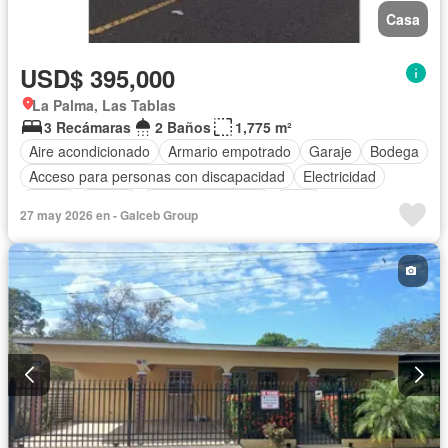
Casa
USD$ 395,000
La Palma, Las Tablas
3 Recámaras
2 Baños
1,775 m²
Aire acondicionado
Armario empotrado
Garaje
Bodega
Acceso para personas con discapacidad
Electricidad
Jardín
Parrilla
Cuarto de servicio
Agua
27 may 2026 en - Galceb Group