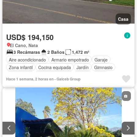
Casa
USD$ 194,150
El Cano, Nata
3 Recámaras
2 Baños
1,472 m²
Aire acondicionado
Armario empotrado
Garaje
Zona infantil
Cocina equipada
Jardín
Gimnasio
Gas natural
Vista panorámica
Piscina
Agua
Hace 1 semana, 2 horas en - Galceb Group