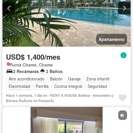
Apartamento
USD$ 1,400/mes
Punta Chame, Chame
2 Recámaras
2 Baños
Aire acondicionado
Balcón
Garaje
Zona infantil
Electricidad
Parrilla
Cocina integral
Seguridad
Piscina
Agua
Hace 1 semana, 1 día en - RENT A HOUSE Balboa - Inmuebles y
Bienes RaÃ­ces en PanamÃ¡