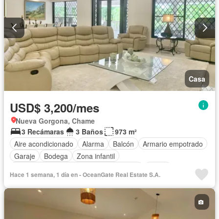
Casa
USD$ 3,200/mes
Nueva Gorgona, Chame
3 Recámaras
3 Baños
973 m²
Aire acondicionado
Alarma
Balcón
Armario empotrado
Garaje
Bodega
Zona infantil
Acceso para personas con discapacidad
Jardín
Hace 1 semana, 1 día en - OceanGate Real Estate S.A.
Gimnasio
Cocina integral
Seguridad
Cuarto de servicio
Piscina
Cancha de tenis