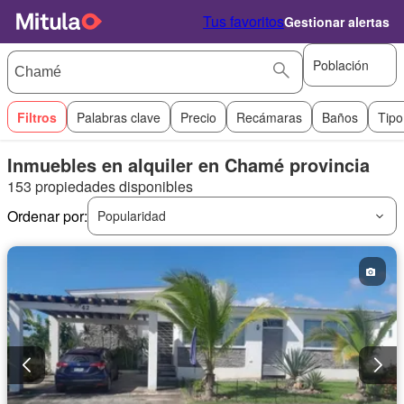
Tus favoritos
Gestionar alertas
Población
Filtros
Palabras clave
Precio
Recámaras
Baños
Tipo
Inmuebles en alquiler en Chamé provincia
153 propiedades disponibles
Ordenar por:
Popularidad