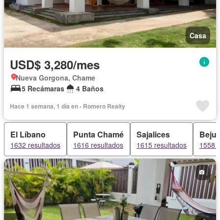
Casa
USD$ 3,280/mes
Nueva Gorgona, Chame
5 Recámaras
4 Baños
Hace 1 semana, 1 día en - Romero Realty
El Líbano
Punta Chamé
Sajalices
Beju
1632 resultados
1616 resultados
1615 resultados
1558 r