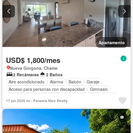
Apartamento
USD$ 1,800/mes
Nueva Gorgona, Chame
2 Recámaras
2 Baños
Aire acondicionado
Alarma
Balcón
Garaje
Acceso para personas con discapacidad
Gimnasio
Cocina integral
Ascensor
Vista panorámica
Piscina
17 jun 2026 en - Panama Nice Realty
Agua