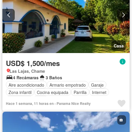
Casa
USD$ 1,500/mes
Las Lajas, Chame
4 Recámaras
3 Baños
Aire acondicionado
Armario empotrado
Garaje
Zona infantil
Cocina equipada
Parrilla
Internet
Gas natural
Agua
Hace 1 semana, 11 horas en - Panama Nice Realty