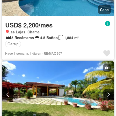
Casa
USD$ 2,200/mes
Las Lajas, Chame
5 Recámaras
4.5 Baños
1,884 m²
Garaje
Hace 1 semana, 1 día en - RE/MAX 507