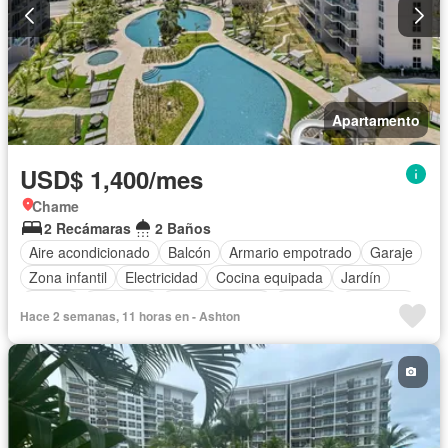
Apartamento
USD$ 1,400/mes
Chame
2 Recámaras
2 Baños
Aire acondicionado
Balcón
Armario empotrado
Garaje
Zona infantil
Electricidad
Cocina equipada
Jardín
Parrilla
Gimnasio
Cocina integral
Internet
Ascensor
Hace 2 semanas, 11 horas en - Ashton
Gas natural
Vista panorámica
Seguridad
Piscina
Agua