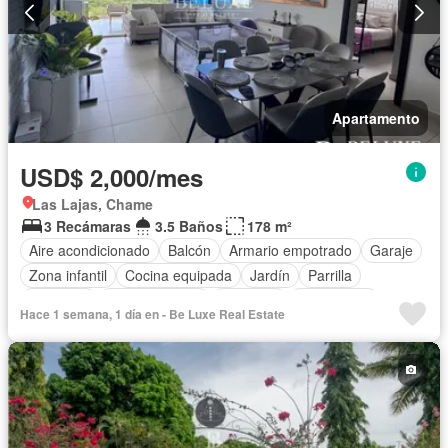
Apartamento
USD$ 2,000/mes
Las Lajas, Chame
3 Recámaras
3.5 Baños
178 m²
Aire acondicionado
Balcón
Armario empotrado
Garaje
Zona infantil
Cocina equipada
Jardín
Parrilla
Gimnasio
Cocina integral
Ascensor
Gas natural
Hace 1 semana, 1 día en - Be Luxe Real Estate
Vista panorámica
Seguridad
Piscina
Cancha de tenis