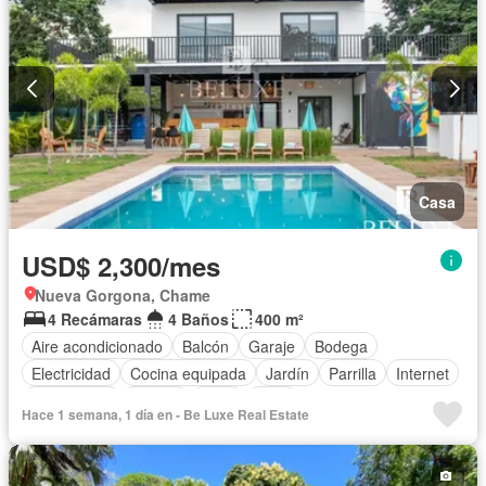
Casa
USD$ 2,300/mes
Nueva Gorgona, Chame
4 Recámaras
4 Baños
400 m²
Aire acondicionado
Balcón
Garaje
Bodega
Electricidad
Cocina equipada
Jardín
Parrilla
Internet
Gas natural
Piscina
Agua
Patio
Hace 1 semana, 1 día en - Be Luxe Real Estate