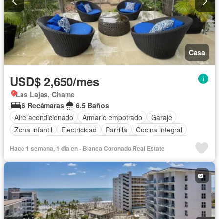
Casa
USD$ 2,650/mes
Las Lajas, Chame
6 Recámaras
6.5 Baños
Aire acondicionado
Armario empotrado
Garaje
Zona infantil
Electricidad
Parrilla
Cocina integral
Internet
Gas natural
Vista panorámica
Seguridad
Hace 1 semana, 1 día en - Blanca Coronado Real Estate
Piscina