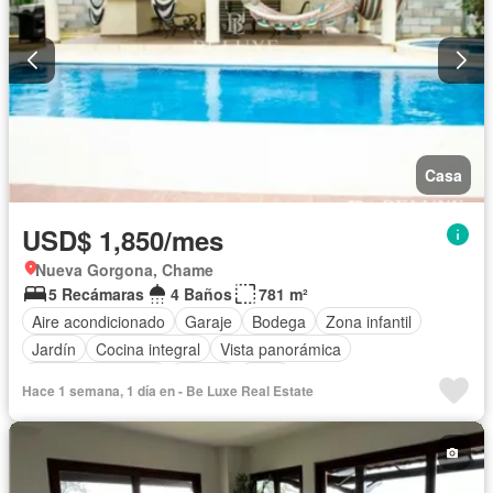
Casa
USD$ 1,850/mes
Nueva Gorgona, Chame
5 Recámaras
4 Baños
781 m²
Aire acondicionado
Garaje
Bodega
Zona infantil
Jardín
Cocina integral
Vista panorámica
Cuarto de servicio
Piscina
Patio
Hace 1 semana, 1 día en - Be Luxe Real Estate