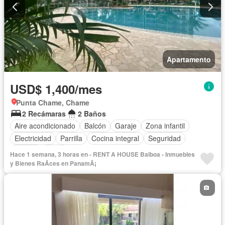
Apartamento
USD$ 1,400/mes
Punta Chame, Chame
2 Recámaras
2 Baños
Aire acondicionado
Balcón
Garaje
Zona infantil
Electricidad
Parrilla
Cocina integral
Seguridad
Piscina
Agua
Hace 1 semana, 3 horas en - RENT A HOUSE Balboa - Inmuebles
y Bienes RaÃ­ces en PanamÃ¡