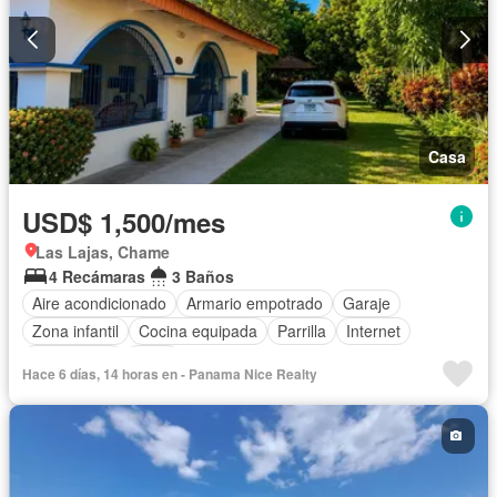
Casa
USD$ 1,500/mes
Las Lajas, Chame
4 Recámaras
3 Baños
Aire acondicionado
Armario empotrado
Garaje
Zona infantil
Cocina equipada
Parrilla
Internet
Gas natural
Agua
Hace 6 días, 14 horas en - Panama Nice Realty