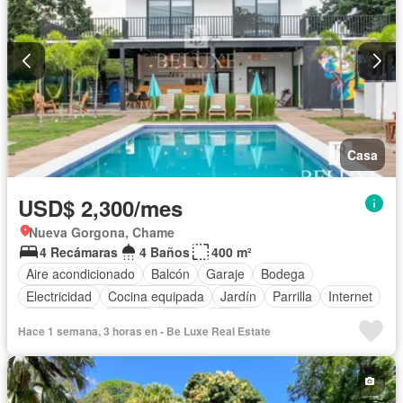
Casa
USD$ 2,300/mes
Nueva Gorgona, Chame
4 Recámaras
4 Baños
400 m²
Aire acondicionado
Balcón
Garaje
Bodega
Electricidad
Cocina equipada
Jardín
Parrilla
Internet
Gas natural
Piscina
Agua
Patio
Hace 1 semana, 3 horas en - Be Luxe Real Estate