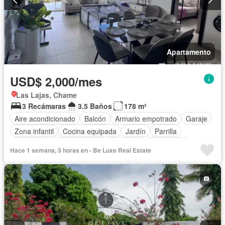
Apartamento
USD$ 2,000/mes
Las Lajas, Chame
3 Recámaras
3.5 Baños
178 m²
Aire acondicionado
Balcón
Armario empotrado
Garaje
Zona infantil
Cocina equipada
Jardín
Parrilla
Gimnasio
Cocina integral
Ascensor
Gas natural
Hace 1 semana, 3 horas en - Be Luxe Real Estate
Vista panorámica
Seguridad
Piscina
Cancha de tenis