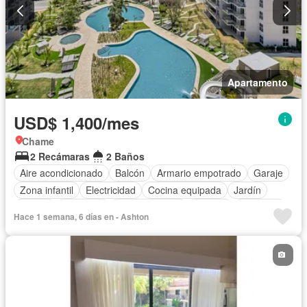
Apartamento
USD$ 1,400/mes
Chame
2 Recámaras
2 Baños
Aire acondicionado
Balcón
Armario empotrado
Garaje
Zona infantil
Electricidad
Cocina equipada
Jardín
Parrilla
Gimnasio
Cocina integral
Internet
Ascensor
Hace 1 semana, 6 días en - Ashton
Gas natural
Vista panorámica
Seguridad
Piscina
Agua