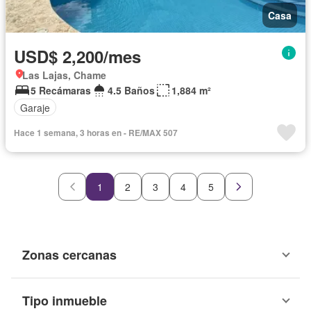
Casa
USD$ 2,200/mes
Las Lajas, Chame
5 Recámaras
4.5 Baños
1,884 m²
Garaje
Hace 1 semana, 3 horas en - RE/MAX 507
1
2
3
4
5
Zonas cercanas
Tipo inmueble