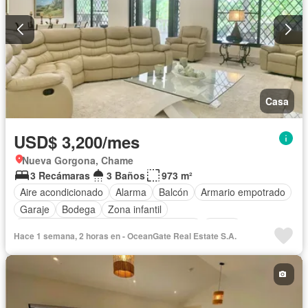
Casa
USD$ 3,200/mes
Nueva Gorgona, Chame
3 Recámaras
3 Baños
973 m²
Aire acondicionado
Alarma
Balcón
Armario empotrado
Garaje
Bodega
Zona infantil
Acceso para personas con discapacidad
Jardín
Hace 1 semana, 2 horas en - OceanGate Real Estate S.A.
Gimnasio
Cocina integral
Seguridad
Cuarto de servicio
Piscina
Cancha de tenis