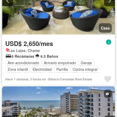
Casa
USD$ 2,650/mes
Las Lajas, Chame
6 Recámaras
6.5 Baños
Aire acondicionado
Armario empotrado
Garaje
Zona infantil
Electricidad
Parrilla
Cocina integral
Internet
Gas natural
Vista panorámica
Seguridad
Hace 1 semana, 3 horas en - Blanca Coronado Real Estate
Piscina