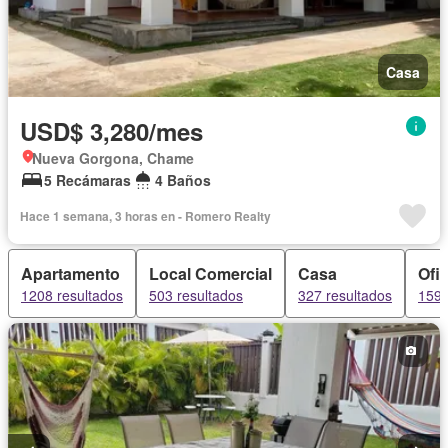
Casa
USD$ 3,280/mes
Nueva Gorgona, Chame
5 Recámaras
4 Baños
Hace 1 semana, 3 horas en - Romero Realty
Apartamento
Local Comercial
Casa
Ofi
1208 resultados
503 resultados
327 resultados
159 