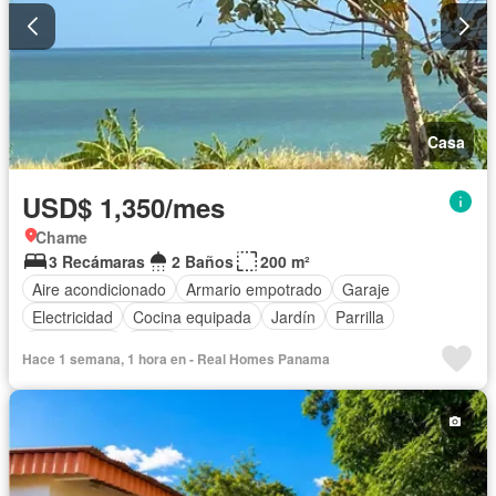
Casa
USD$ 1,350/mes
Chame
3 Recámaras
2 Baños
200 m²
Aire acondicionado
Armario empotrado
Garaje
Electricidad
Cocina equipada
Jardín
Parrilla
Gas natural
Agua
Hace 1 semana, 1 hora en - Real Homes Panama