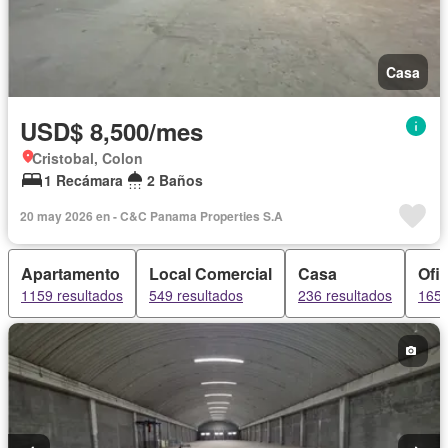
Casa
USD$ 8,500/mes
Cristobal, Colon
1 Recámara
2 Baños
20 may 2026 en - C&C Panama Properties S.A
Apartamento
Local Comercial
Casa
Ofi
1159 resultados
549 resultados
236 resultados
165 