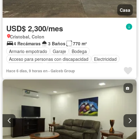
Casa
USD$ 2,300/mes
Cristobal, Colon
4 Recámaras
3 Baños
770 m²
Armario empotrado
Garaje
Bodega
Acceso para personas con discapacidad
Electricidad
Cocina equipada
Parrilla
Cocina integral
Hace 6 días, 9 horas en - Galceb Group
Cuarto de servicio
Agua
Patio