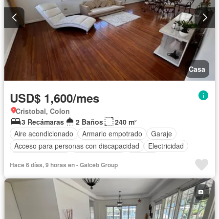
Casa
USD$ 1,600/mes
Cristobal, Colon
3 Recámaras
2 Baños
240 m²
Aire acondicionado
Armario empotrado
Garaje
Acceso para personas con discapacidad
Electricidad
Cocina equipada
Cocina integral
Internet
Hace 6 días, 9 horas en - Galceb Group
Vista panorámica
Agua
Patio