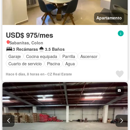
Apartamento
USD$ 975/mes
Sabanitas, Colon
3 Recámaras
3.5 Baños
Garaje
Cocina equipada
Parrilla
Ascensor
Cuarto de servicio
Piscina
Agua
Hace 6 días, 8 horas en - CZ Real Estate