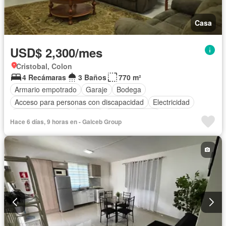
Casa
USD$ 2,300/mes
Cristobal, Colon
4 Recámaras
3 Baños
770 m²
Armario empotrado
Garaje
Bodega
Acceso para personas con discapacidad
Electricidad
Cocina equipada
Parrilla
Cocina integral
Hace 6 días, 9 horas en - Galceb Group
Cuarto de servicio
Agua
Patio