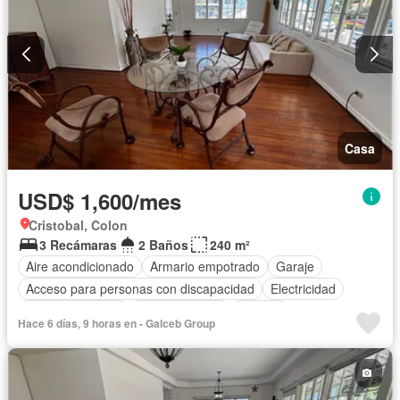
Casa
USD$ 1,600/mes
Cristobal, Colon
3 Recámaras
2 Baños
240 m²
Aire acondicionado
Armario empotrado
Garaje
Acceso para personas con discapacidad
Electricidad
Cocina equipada
Cocina integral
Internet
Hace 6 días, 9 horas en - Galceb Group
Vista panorámica
Agua
Patio