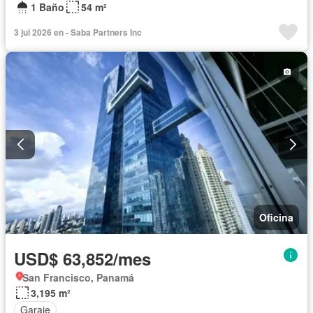
1 Baño
54 m²
3 jul 2026 en - Saba Partners Inc
Oficina
USD$ 63,852/mes
San Francisco, Panamá
3,195 m²
Garaje