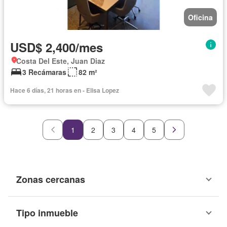
Oficina
USD$ 2,400/mes
Costa Del Este, Juan Diaz
3 Recámaras
82 m²
Hace 6 días, 21 horas en - Elisa Lopez
1
2
3
4
5
Zonas cercanas
Tipo inmueble