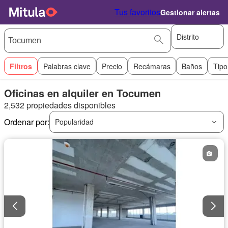
Tus favoritos
Gestionar alertas
Distrito
Filtros
Palabras clave
Precio
Recámaras
Baños
Tipo
Oficinas en alquiler en Tocumen
2,532 propiedades disponibles
Ordenar por:
Popularidad