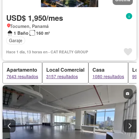
USD$ 1,950/mes
Tocumen, Panamá
1 Baño
160 m²
Garaje
Hace 1 día, 13 horas en - CAT REALTY GROUP
Apartamento
Local Comercial
Casa
Loc
7643 resultados
3157 resultados
1080 resultados
990