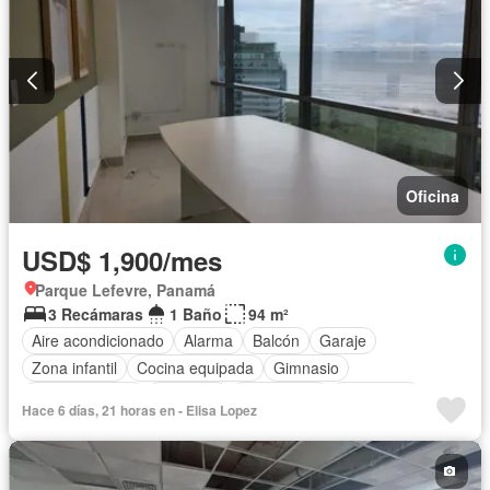
Oficina
USD$ 1,900/mes
Parque Lefevre, Panamá
3 Recámaras
1 Baño
94 m²
Aire acondicionado
Alarma
Balcón
Garaje
Zona infantil
Cocina equipada
Gimnasio
Cocina integral
Ascensor
Gas natural
Seguridad
Hace 6 días, 21 horas en - Elisa Lopez
Piscina