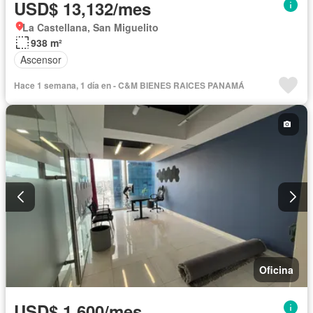
USD$ 13,132/mes
La Castellana, San Miguelito
938 m²
Ascensor
Hace 1 semana, 1 día en - C&M BIENES RAICES PANAMÁ
Oficina
USD$ 1,600/mes