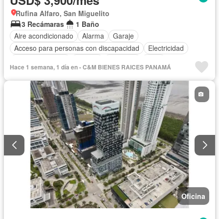
Rufina Alfaro, San Miguelito
3 Recámaras
1 Baño
Aire acondicionado
Alarma
Garaje
Acceso para personas con discapacidad
Electricidad
Cocina equipada
Internet
Ascensor
Agua
Hace 1 semana, 1 día en - C&M BIENES RAICES PANAMÁ
Oficina