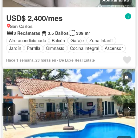
USD$ 2,400/mes
San Carlos
3 Recámaras
3.5 Baños
339 m²
Aire acondicionado
Balcón
Garaje
Zona infantil
Jardín
Parrilla
Gimnasio
Cocina integral
Ascensor
Vista panorámica
Seguridad
Piscina
Cancha de tenis
Hace 1 semana, 23 horas en - Be Luxe Real Estate