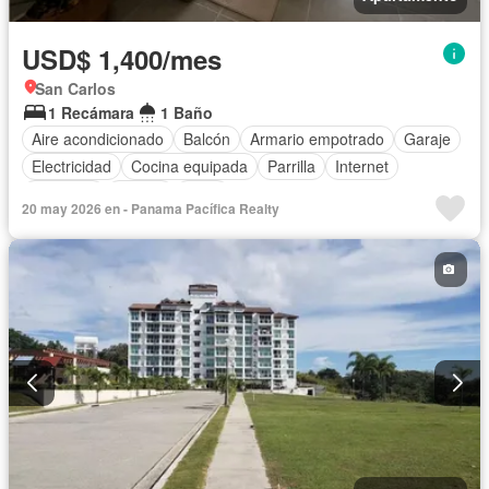
USD$ 1,400/mes
San Carlos
1 Recámara
1 Baño
Aire acondicionado
Balcón
Armario empotrado
Garaje
Electricidad
Cocina equipada
Parrilla
Internet
Ascensor
Piscina
Agua
20 may 2026 en - Panama Pacífica Realty