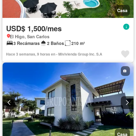
Casa
USD$ 1,500/mes
El Higo, San Carlos
3 Recámaras
2 Baños
210 m²
Hace 3 semanas, 9 horas en - Mivivienda Group Inc. S.A
Casa