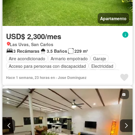
Apartamento
USD$ 2,300/mes
Las Uvas, San Carlos
3 Recámaras
3.5 Baños
229 m²
Aire acondicionado
Armario empotrado
Garaje
Acceso para personas con discapacidad
Electricidad
Cocina equipada
Cocina integral
Internet
Ascensor
Hace 1 semana, 23 horas en - Jose Domínguez
Gas natural
Seguridad
Piscina
Agua
Patio