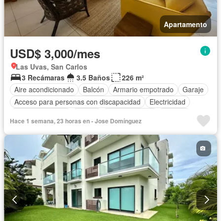
Apartamento
USD$ 3,000/mes
Las Uvas, San Carlos
3 Recámaras
3.5 Baños
226 m²
Aire acondicionado
Balcón
Armario empotrado
Garaje
Acceso para personas con discapacidad
Electricidad
Cocina equipada
Parrilla
Cocina integral
Internet
Hace 1 semana, 23 horas en - Jose Domínguez
Ascensor
Gas natural
Seguridad
Cuarto de servicio
Piscina
Agua
Patio