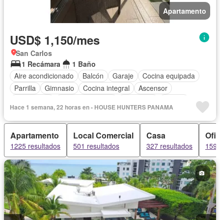
Apartamento
USD$ 1,150/mes
San Carlos
1 Recámara
1 Baño
Aire acondicionado
Balcón
Garaje
Cocina equipada
Parrilla
Gimnasio
Cocina integral
Ascensor
Gas natural
Vista panorámica
Seguridad
Piscina
Hace 1 semana, 22 horas en - HOUSE HUNTERS PANAMA
Apartamento
Local Comercial
Casa
Ofi
1225 resultados
501 resultados
327 resultados
159 