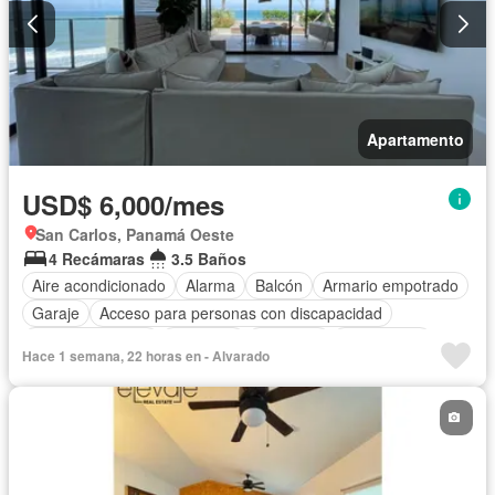
Apartamento
USD$ 6,000/mes
San Carlos, Panamá Oeste
4 Recámaras
3.5 Baños
Aire acondicionado
Alarma
Balcón
Armario empotrado
Garaje
Acceso para personas con discapacidad
Cocina equipada
Gimnasio
Ascensor
Gas natural
Hace 1 semana, 22 horas en - Alvarado
Vista panorámica
Seguridad
Piscina