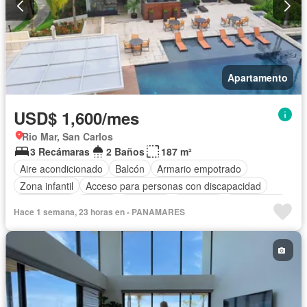
Apartamento
USD$ 1,600/mes
Rio Mar, San Carlos
3 Recámaras
2 Baños
187 m²
Aire acondicionado
Balcón
Armario empotrado
Zona infantil
Acceso para personas con discapacidad
Electricidad
Parrilla
Gimnasio
Ascensor
Gas natural
Hace 1 semana, 23 horas en - PANAMARES
Vista panorámica
Seguridad
Piscina
Agua