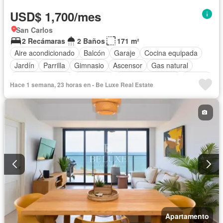
USD$ 1,700/mes
San Carlos
2 Recámaras
2 Baños
171 m²
Aire acondicionado
Balcón
Garaje
Cocina equipada
Jardín
Parrilla
Gimnasio
Ascensor
Gas natural
Vista panorámica
Seguridad
Cuarto de servicio
Piscina
Hace 1 semana, 23 horas en - Be Luxe Real Estate
Apartamento