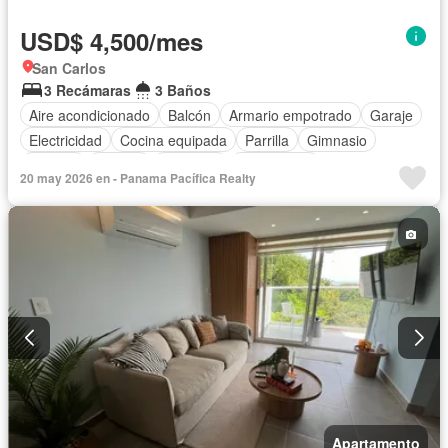
USD$ 4,500/mes
San Carlos
3 Recámaras
3 Baños
Aire acondicionado
Balcón
Armario empotrado
Garaje
Electricidad
Cocina equipada
Parrilla
Gimnasio
Internet
Jacuzzi
Ascensor
Gas natural
20 may 2026 en - Panama Pacífica Realty
Vista panorámica
Seguridad
Piscina
Cancha de tenis
Agua
Apartamento