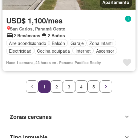
Apartamento
USD$ 1,100/mes
San Carlos, Panamá Oeste
2 Recámaras
2 Baños
Aire acondicionado
Balcón
Garaje
Zona infantil
Electricidad
Cocina equipada
Internet
Ascensor
Gas natural
Seguridad
Piscina
Agua
Hace 1 semana, 23 horas en - Panama Pacífica Realty
1
2
3
4
5
Zonas cercanas
Tipo inmueble