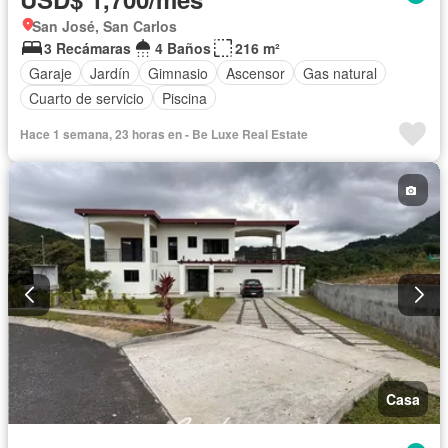
San José, San Carlos
3 Recámaras
4 Baños
216 m²
Garaje
Jardín
Gimnasio
Ascensor
Gas natural
Cuarto de servicio
Piscina
Hace 1 semana, 23 horas en - Be Luxe Real Estate
Casa