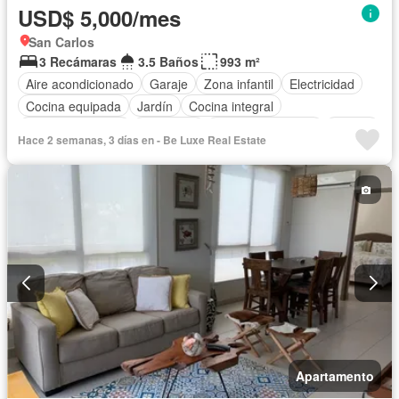
USD$ 5,000/mes
San Carlos
3 Recámaras
3.5 Baños
993 m²
Aire acondicionado
Garaje
Zona infantil
Electricidad
Cocina equipada
Jardín
Cocina integral
Vista panorámica
Seguridad
Cuarto de servicio
Piscina
Hace 2 semanas, 3 días en - Be Luxe Real Estate
Agua
Patio
Apartamento