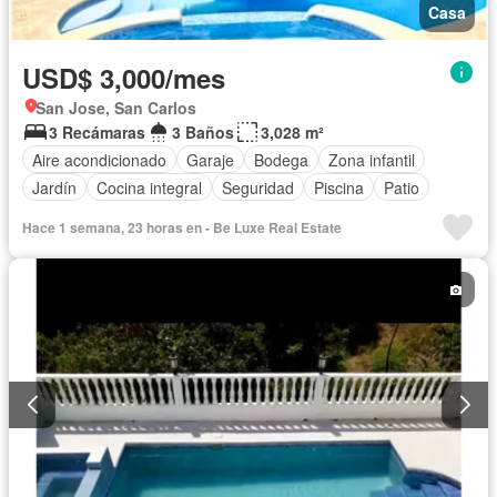
Casa
USD$ 3,000/mes
San Jose, San Carlos
3 Recámaras
3 Baños
3,028 m²
Aire acondicionado
Garaje
Bodega
Zona infantil
Jardín
Cocina integral
Seguridad
Piscina
Patio
Hace 1 semana, 23 horas en - Be Luxe Real Estate