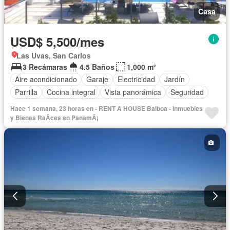
Casa
USD$ 5,500/mes
Las Uvas, San Carlos
3 Recámaras
4.5 Baños
1,000 m²
Aire acondicionado
Garaje
Electricidad
Jardín
Parrilla
Cocina integral
Vista panorámica
Seguridad
Cuarto de servicio
Piscina
Agua
Patio
Hace 1 semana, 23 horas en - RENT A HOUSE Balboa - Inmuebles
y Bienes RaÃ­ces en PanamÃ¡