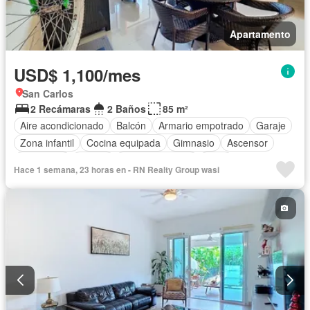
Apartamento
USD$ 1,100/mes
San Carlos
2 Recámaras
2 Baños
85 m²
Aire acondicionado
Balcón
Armario empotrado
Garaje
Zona infantil
Cocina equipada
Gimnasio
Ascensor
Seguridad
Piscina
Cancha de tenis
Patio
Hace 1 semana, 23 horas en - RN Realty Group wasi