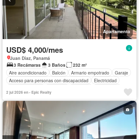
Apartamento
USD$ 4,000/mes
Juan Diaz, Panamá
3 Recámaras
3 Baños
232 m²
Aire acondicionado
Balcón
Armario empotrado
Garaje
Acceso para personas con discapacidad
Electricidad
Cocina equipada
Gimnasio
Ascensor
Gas natural
2 jul 2026 en - Epic Realty
Vista panorámica
Seguridad
Cuarto de servicio
Piscina
Agua