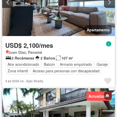
Apartamento
USD$ 2,100/mes
Juan Diaz, Panamá
2 Recámaras
2 Baños
107 m²
Aire acondicionado
Balcón
Armario empotrado
Garaje
Zona infantil
Acceso para personas con discapacidad
Cocina equipada
Parrilla
Gimnasio
Ascensor
4 jul 2026 en - Epic Realty
Gas natural
Vista panorámica
Seguridad
Piscina
Actualizado