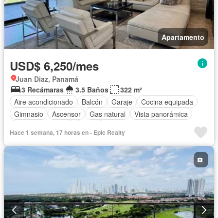
Apartamento
USD$ 6,250/mes
Juan Diaz, Panamá
3 Recámaras
3.5 Baños
322 m²
Aire acondicionado
Balcón
Garaje
Cocina equipada
Gimnasio
Ascensor
Gas natural
Vista panorámica
Cuarto de servicio
Piscina
Hace 1 semana, 17 horas en - Epic Realty