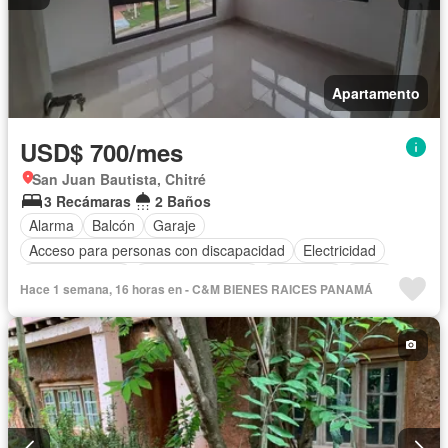
Apartamento
USD$ 700/mes
San Juan Bautista, Chitré
3 Recámaras
2 Baños
Alarma
Balcón
Garaje
Acceso para personas con discapacidad
Electricidad
Cocina integral
Vista panorámica
Seguridad
Agua
Hace 1 semana, 16 horas en - C&M BIENES RAICES PANAMÁ