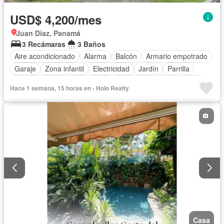
USD$ 4,200/mes
Juan Diaz, Panamá
3 Recámaras
3 Baños
Aire acondicionado
Alarma
Balcón
Armario empotrado
Garaje
Zona infantil
Electricidad
Jardín
Parrilla
Cocina integral
Gas natural
Seguridad
Agua
Patio
Hace 1 semana, 15 horas en - Holo Realty
Casa