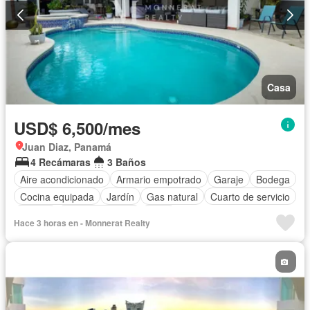
Casa
USD$ 6,500/mes
Juan Diaz, Panamá
4 Recámaras
3 Baños
Aire acondicionado
Armario empotrado
Garaje
Bodega
Cocina equipada
Jardín
Gas natural
Cuarto de servicio
Piscina
Cancha de tenis
Agua
Hace 3 horas en - Monnerat Realty