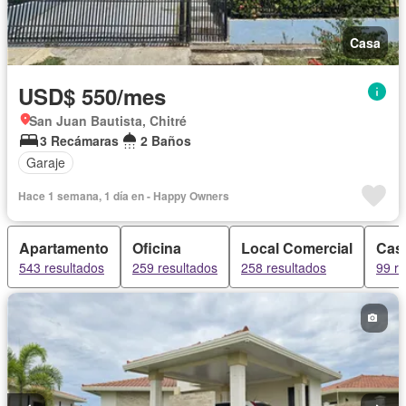
Casa
USD$ 550/mes
San Juan Bautista, Chitré
3 Recámaras
2 Baños
Garaje
Hace 1 semana, 1 día en - Happy Owners
Apartamento
Oficina
Local Comercial
Cas
543 resultados
259 resultados
258 resultados
99 r