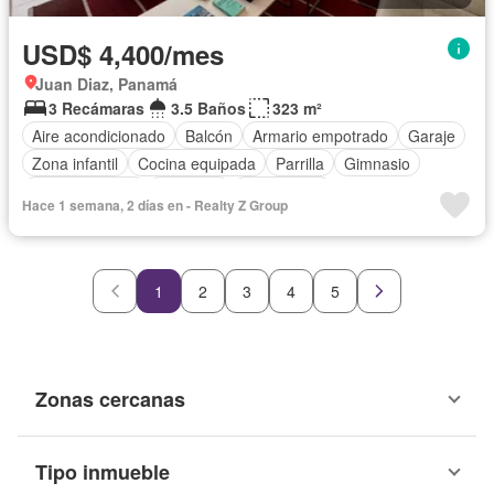
USD$ 4,400/mes
Juan Diaz, Panamá
3 Recámaras
3.5 Baños
323 m²
Aire acondicionado
Balcón
Armario empotrado
Garaje
Zona infantil
Cocina equipada
Parrilla
Gimnasio
Cocina integral
Ascensor
Gas natural
Hace 1 semana, 2 días en - Realty Z Group
Vista panorámica
Seguridad
Cuarto de servicio
Piscina
1
2
3
4
5
Zonas cercanas
Tipo inmueble