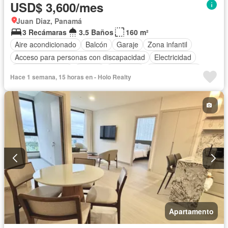
USD$ 3,600/mes
Juan Diaz, Panamá
3 Recámaras
3.5 Baños
160 m²
Aire acondicionado
Balcón
Garaje
Zona infantil
Acceso para personas con discapacidad
Electricidad
Cocina equipada
Parrilla
Gimnasio
Cocina integral
Hace 1 semana, 15 horas en - Holo Realty
Internet
Jacuzzi
Ascensor
Gas natural
Vista panorámica
Sauna
Seguridad
Cuarto de servicio
Piscina
Agua
Apartamento