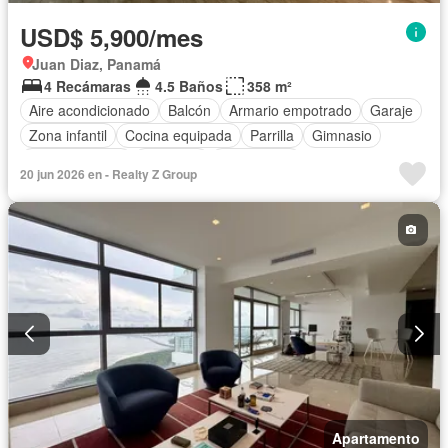
USD$ 5,900/mes
Juan Diaz, Panamá
4 Recámaras
4.5 Baños
358 m²
Aire acondicionado
Balcón
Armario empotrado
Garaje
Zona infantil
Cocina equipada
Parrilla
Gimnasio
Cocina integral
Ascensor
Gas natural
20 jun 2026 en - Realty Z Group
Vista panorámica
Seguridad
Cuarto de servicio
Piscina
Apartamento