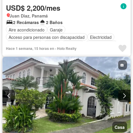
USD$ 2,200/mes
Juan Diaz, Panamá
2 Recámaras
2 Baños
Aire acondicionado
Garaje
Acceso para personas con discapacidad
Electricidad
Cocina equipada
Parrilla
Gimnasio
Cocina integral
Hace 1 semana, 15 horas en - Holo Realty
Ascensor
Vista panorámica
Sauna
Seguridad
Piscina
Agua
Casa