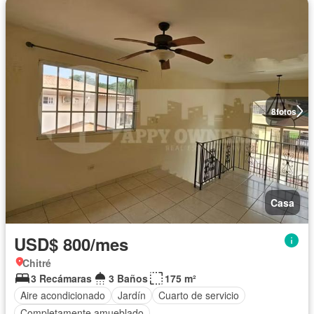
8
fotos
Casa
USD$ 800/mes
Chitré
3 Recámaras
3 Baños
175 m²
Aire acondicionado
Jardín
Cuarto de servicio
Completamente amueblado