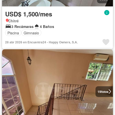
USD$ 1,500/mes
Chitré
3 Recámaras
4 Baños
Piscina
Gimnasio
28 abr 2026 en Encuentra24 - Happy Owners, S.A.
19
fotos