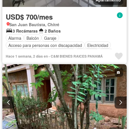
USD$ 700/mes
San Juan Bautista, Chitré
3 Recámaras
2 Baños
Alarma
Balcón
Garaje
Acceso para personas con discapacidad
Electricidad
Cocina integral
Vista panorámica
Seguridad
Agua
Hace 1 semana, 2 días en - C&M BIENES RAICES PANAMÁ