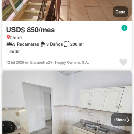
Casa
USD$ 850/mes
Chitré
3 Recámaras
3 Baños
200 m²
Jardín
12 jul 2026 en Encuentra24 - Happy Owners, S.A.
15
fotos