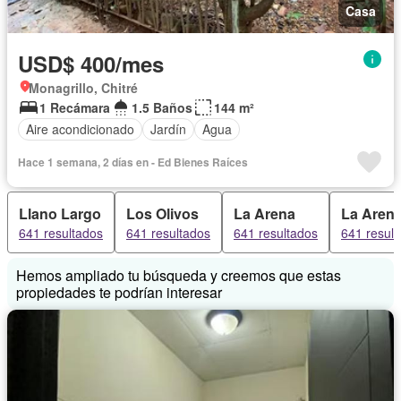
Casa
USD$ 400/mes
Monagrillo, Chitré
1 Recámara
1.5 Baños
144 m²
Aire acondicionado
Jardín
Agua
Hace 1 semana, 2 días en - Ed Bienes Raíces
Llano Largo
Los Olivos
La Arena
La Aren
641 resultados
641 resultados
641 resultados
641 resul
Hemos ampliado tu búsqueda y creemos que estas
propiedades te podrían interesar