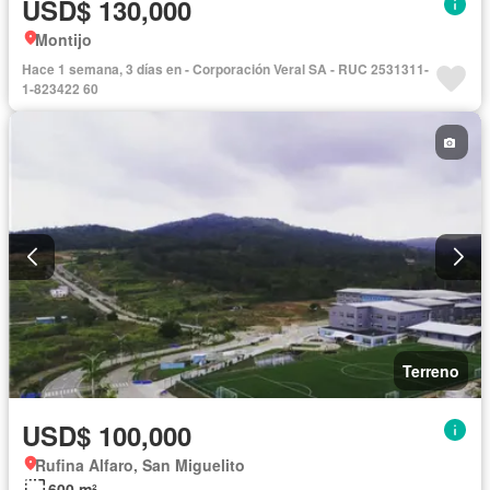
USD$ 130,000
Montijo
Hace 1 semana, 3 días en - Corporación Veral SA - RUC 2531311-
1-823422 60
Terreno
USD$ 100,000
Rufina Alfaro, San Miguelito
600 m²