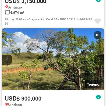
USD$ 3,150,000
Santiago
6,974 m²
20 may 2026 en - Corporación Veral SA - RUC 2531311-1-823422
60
Terreno
USD$ 900,000
Santiago