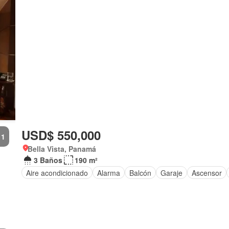
USD$ 550,000
1
Bella Vista, Panamá
3 Baños
190 m²
Aire acondicionado
Alarma
Balcón
Garaje
Ascensor