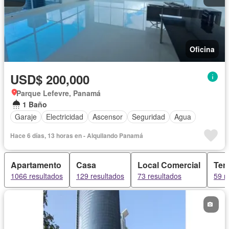
Oficina
USD$ 200,000
Parque Lefevre, Panamá
1 Baño
Garaje
Electricidad
Ascensor
Seguridad
Agua
Hace 6 días, 13 horas en - Alquilando Panamá
Apartamento
Casa
Local Comercial
Ter
1066 resultados
129 resultados
73 resultados
59 r