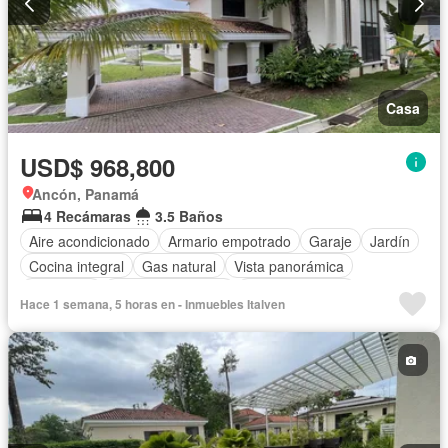
Casa
USD$ 968,800
Ancón, Panamá
4 Recámaras
3.5 Baños
Aire acondicionado
Armario empotrado
Garaje
Jardín
Cocina integral
Gas natural
Vista panorámica
Seguridad
Cuarto de servicio
Cancha de tenis
Hace 1 semana, 5 horas en - Inmuebles Italven