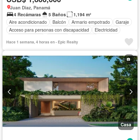
Juan Diaz, Panamá
4 Recámaras
5 Baños
1,194 m²
Aire acondicionado
Balcón
Armario empotrado
Garaje
Acceso para personas con discapacidad
Electricidad
Cocina equipada
Gimnasio
Gas natural
Hace 1 semana, 4 horas en - Epic Realty
Vista panorámica
Piscina
Casa