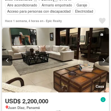
Aire acondicionado
Armario empotrado
Garaje
Acceso para personas con discapacidad
Electricidad
Cocina integral
Gas natural
Vista panorámica
Hace 1 semana, 4 horas en - Epic Realty
Seguridad
Cuarto de servicio
Piscina
Agua
Patio
Casa
USD$ 2,200,000
Juan Diaz, Panamá