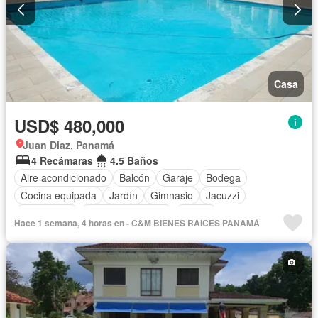
Casa
USD$ 480,000
Juan Diaz, Panamá
4 Recámaras
4.5 Baños
Aire acondicionado
Balcón
Garaje
Bodega
Cocina equipada
Jardín
Gimnasio
Jacuzzi
Gas natural
Cuarto de servicio
Piscina
Hace 1 semana, 4 horas en - C&M BIENES RAICES PANAMÁ