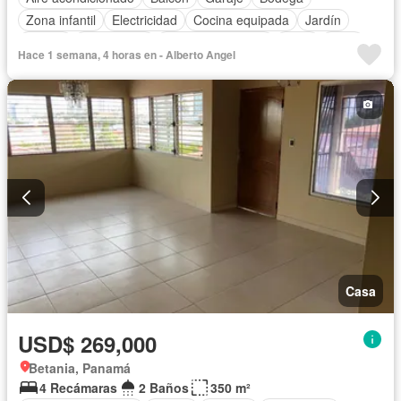
Zona infantil
Electricidad
Cocina equipada
Jardín
Parrilla
Gas natural
Cuarto de servicio
Agua
Patio
Hace 1 semana, 4 horas en - Alberto Angel
Casa
USD$ 269,000
Betania, Panamá
4 Recámaras
2 Baños
350 m²