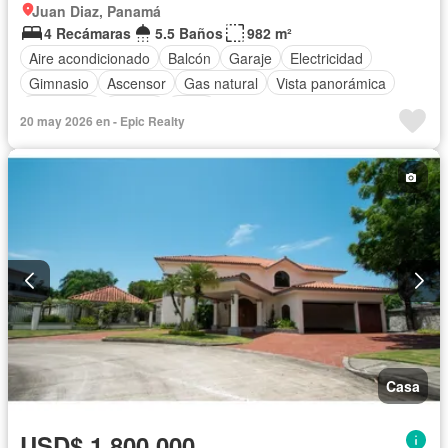
Juan Diaz, Panamá
4 Recámaras
5.5 Baños
982 m²
Aire acondicionado
Balcón
Garaje
Electricidad
Gimnasio
Ascensor
Gas natural
Vista panorámica
Seguridad
Piscina
Agua
20 may 2026 en - Epic Realty
Casa
USD$ 1,800,000