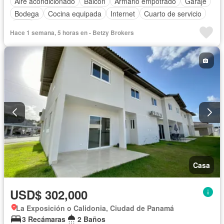
Aire acondicionado
Balcón
Armario empotrado
Garaje
Bodega
Cocina equipada
Internet
Cuarto de servicio
Agua
Hace 1 semana, 5 horas en - Betzy Brokers
Casa
USD$ 302,000
La Exposición o Calidonia, Ciudad de Panamá
3 Recámaras
2 Baños