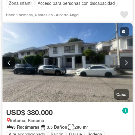
Zona infantil
Acceso para personas con discapacidad
Cocina equipada
Jardín
Parrilla
Gas natural
Hace 1 semana, 4 horas en - Alberto Angel
Vista panorámica
Seguridad
Cuarto de servicio
Piscina
Agua
Patio
Casa
USD$ 380,000
Betania, Panamá
3 Recámaras
3.5 Baños
280 m²
Aire acondicionado
Balcón
Garaje
Bodega