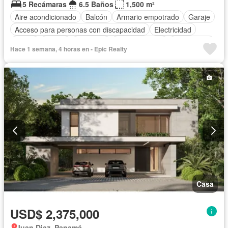
5 Recámaras
6.5 Baños
1,500 m²
Aire acondicionado
Balcón
Armario empotrado
Garaje
Acceso para personas con discapacidad
Electricidad
Jardín
Parrilla
Gimnasio
Cocina integral
Gas natural
Hace 1 semana, 4 horas en - Epic Realty
Seguridad
Cuarto de servicio
Cancha de tenis
Agua
Casa
USD$ 2,375,000
Juan Diaz, Panamá