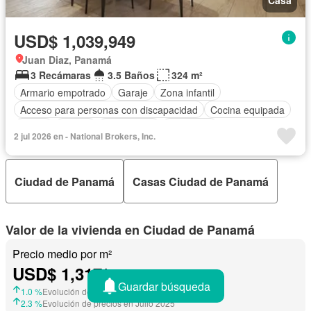
Casa
USD$ 1,039,949
Juan Diaz, Panamá
3 Recámaras
3.5 Baños
324 m²
Armario empotrado
Garaje
Zona infantil
Acceso para personas con discapacidad
Cocina equipada
Jardín
Parrilla
Gas natural
Seguridad
2 jul 2026 en - National Brokers, Inc.
Cuarto de servicio
Agua
Patio
Ciudad de Panamá
Casas Ciudad de Panamá
Valor de la vivienda en Ciudad de Panamá
Precio medio por m²
USD$ 1,317/
m²
Guardar búsqueda
1.0 %
Evolución de precios en Junio 2026
2.3 %
Evolución de precios en Julio 2025