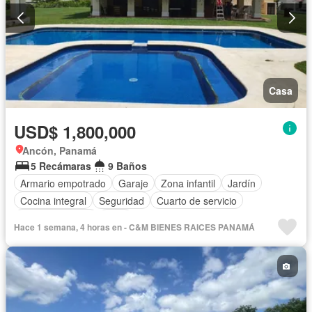
Casa
USD$ 1,800,000
Ancón, Panamá
5 Recámaras
9 Baños
Armario empotrado
Garaje
Zona infantil
Jardín
Cocina integral
Seguridad
Cuarto de servicio
Cancha de tenis
Patio
Hace 1 semana, 4 horas en - C&M BIENES RAICES PANAMÁ