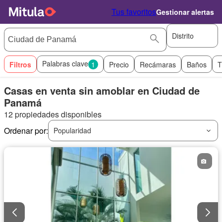
Tus favoritos
Gestionar alertas
Distrito
Palabras clave
Filtros
1
Precio
Recámaras
Baños
T
Casas en venta sin amoblar en Ciudad de
Panamá
12 propiedades disponibles
Ordenar por:
Popularidad