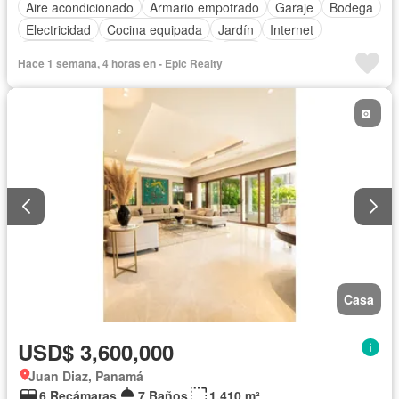
Aire acondicionado
Armario empotrado
Garaje
Bodega
Electricidad
Cocina equipada
Jardín
Internet
Gas natural
Cuarto de servicio
Agua
Hace 1 semana, 4 horas en - Epic Realty
Casa
USD$ 3,600,000
Juan Diaz, Panamá
6 Recámaras
7 Baños
1,410 m²