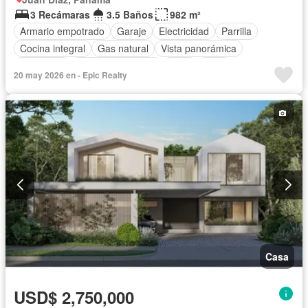
3 Recámaras
3.5 Baños
982 m²
Armario empotrado
Garaje
Electricidad
Parrilla
Cocina integral
Gas natural
Vista panorámica
Seguridad
Cuarto de servicio
Agua
Patio
20 may 2026 en - Epic Realty
Casa
USD$ 2,750,000