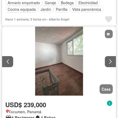
Armario empotrado
Garaje
Bodega
Electricidad
Cocina equipada
Jardín
Parrilla
Vista panorámica
Agua
Patio
Hace 1 semana, 5 horas en - Alberto Angel
Casa
USD$ 239,000
Tocumen, Panamá
6 Recámaras
4 Baños