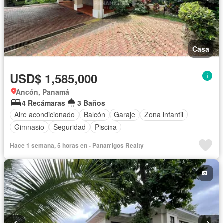
Casa
USD$ 1,585,000
Ancón, Panamá
4 Recámaras
3 Baños
Aire acondicionado
Balcón
Garaje
Zona infantil
Gimnasio
Seguridad
Piscina
Hace 1 semana, 5 horas en - Panamigos Realty