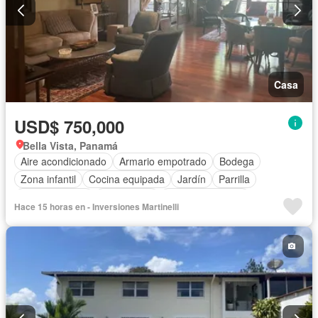
Casa
USD$ 750,000
Bella Vista, Panamá
Aire acondicionado
Armario empotrado
Bodega
Zona infantil
Cocina equipada
Jardín
Parrilla
Cocina integral
Gas natural
Vista panorámica
Hace 15 horas en - Inversiones Martinelli
Seguridad
Cuarto de servicio
Agua
Patio