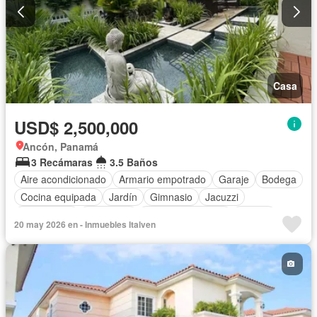
Casa
USD$ 2,500,000
Ancón, Panamá
3 Recámaras
3.5 Baños
Aire acondicionado
Armario empotrado
Garaje
Bodega
Cocina equipada
Jardín
Gimnasio
Jacuzzi
Gas natural
Seguridad
Cuarto de servicio
Piscina
20 may 2026 en - Inmuebles Italven
Cancha de tenis