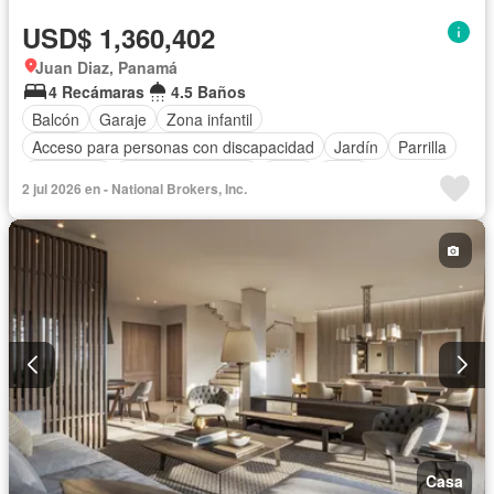
USD$ 1,360,402
Juan Diaz, Panamá
4 Recámaras
4.5 Baños
Balcón
Garaje
Zona infantil
Acceso para personas con discapacidad
Jardín
Parrilla
Seguridad
Cuarto de servicio
Agua
Patio
2 jul 2026 en - National Brokers, Inc.
Casa