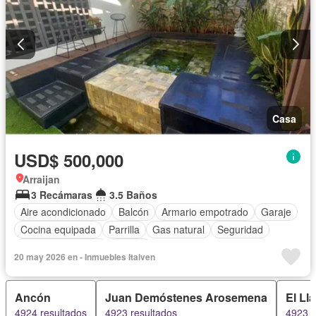
Casa
USD$ 500,000
Arraijan
3 Recámaras
3.5 Baños
Aire acondicionado
Balcón
Armario empotrado
Garaje
Cocina equipada
Parrilla
Gas natural
Seguridad
Cuarto de servicio
Piscina
20 may 2026 en - Inmuebles Italven
Ancón
Juan Demóstenes Arosemena
El Ll
4924 resultados
4923 resultados
4923 r