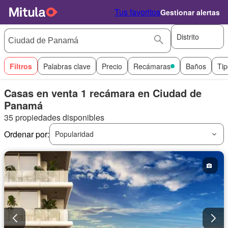
Tus favoritos
Gestionar alertas
Distrito
Filtros
Palabras clave
Precio
Recámaras
Baños
Tip
Casas en venta 1 recámara en Ciudad de
Panamá
35 propiedades disponibles
Ordenar por:
Popularidad