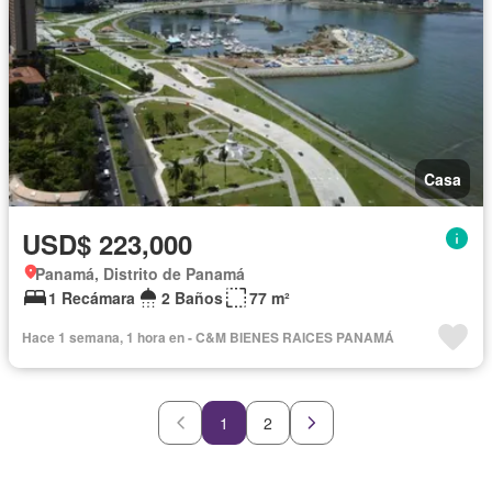
Casa
USD$ 223,000
Panamá, Distrito de Panamá
1 Recámara
2 Baños
77 m²
Hace 1 semana, 1 hora en - C&M BIENES RAICES PANAMÁ
1
2