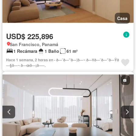
Casa
USD$ 225,896
San Francisco, Panamá
1 Recámara
1 Baño
61 m²
Hace 1 semana, 2 horas en - ð—˜ð—”ð—¦ð—¬ ð—¥ð—˜ð—”ð—Ÿð
—§ð—¬ ð—œð—¡ð—–.