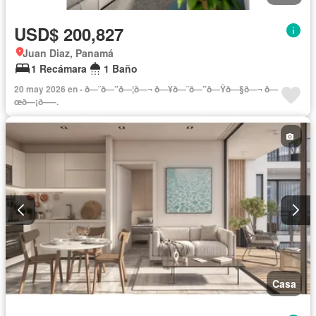
USD$ 200,827
Juan Diaz, Panamá
1 Recámara
1 Baño
20 may 2026 en - ð—˜ð—”ð—¦ð—¬ ð—¥ð—˜ð—”ð—Ÿð—§ð—¬ ð—
œð—¡ð—–.
Casa