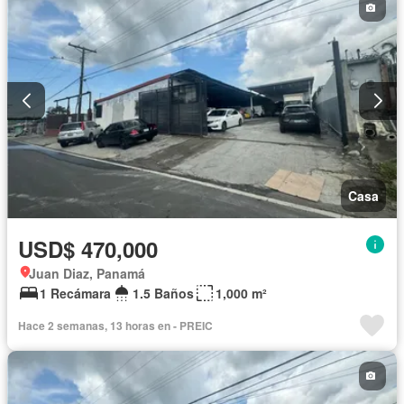
Gas natural
Vista panorámica
Sauna
Seguridad
Cuarto de servicio
Piscina
Cancha de tenis
Agua
Patio
Casa
USD$ 470,000
Juan Diaz, Panamá
1 Recámara
1.5 Baños
1,000 m²
Hace 2 semanas, 13 horas en - PREIC