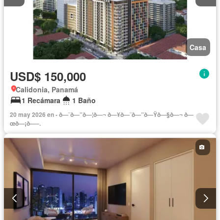
Casa
USD$ 150,000
Calidonia, Panamá
1 Recámara
1 Baño
20 may 2026 en - ð—˜ð—”ð—¦ð—¬ ð—¥ð—˜ð—”ð—Ÿð—§ð—¬ ð—
œð—¡ð—–.