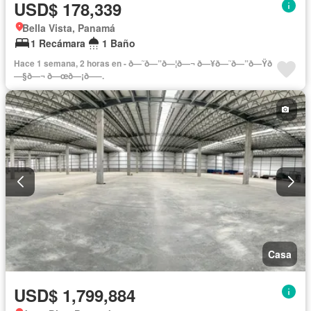
USD$ 178,339
Bella Vista, Panamá
1 Recámara
1 Baño
Hace 1 semana, 2 horas en - ð—˜ð—”ð—¦ð—¬ ð—¥ð—˜ð—”ð—Ÿð
—§ð—¬ ð—œð—¡ð—–.
Casa
USD$ 1,799,884