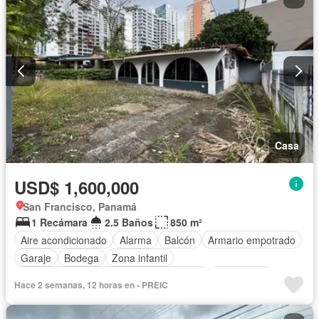
Casa
USD$ 1,600,000
San Francisco, Panamá
1 Recámara
2.5 Baños
850 m²
Aire acondicionado
Alarma
Balcón
Armario empotrado
Garaje
Bodega
Zona infantil
Acceso para personas con discapacidad
Electricidad
Hace 2 semanas, 12 horas en - PREIC
Cocina equipada
Chimenea
Jardín
Parrilla
Gimnasio
Cocina integral
Internet
Jacuzzi
Ascensor