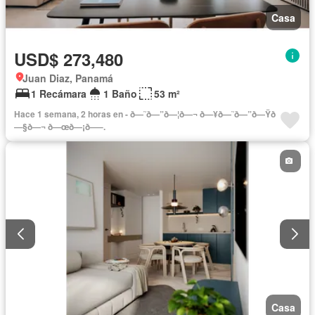
Casa
USD$ 273,480
Juan Diaz, Panamá
1 Recámara
1 Baño
53 m²
Hace 1 semana, 2 horas en - ð—˜ð—”ð—¦ð—¬ ð—¥ð—˜ð—”ð—Ÿð
—§ð—¬ ð—œð—¡ð—–.
Casa