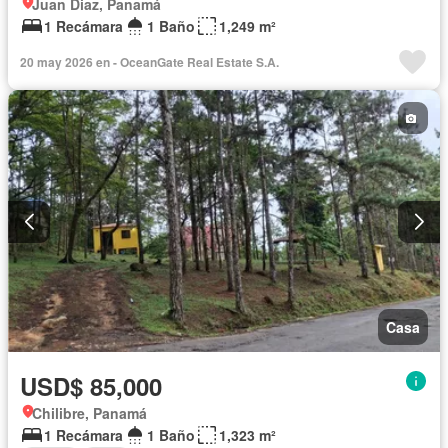
Juan Diaz, Panamá
1 Recámara
1 Baño
1,249 m²
20 may 2026 en - OceanGate Real Estate S.A.
Casa
USD$ 85,000
Chilibre, Panamá
1 Recámara
1 Baño
1,323 m²