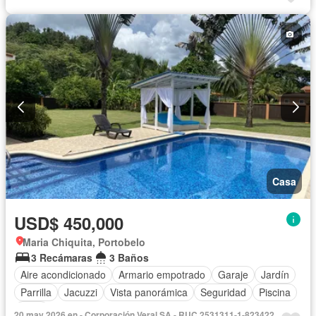
Casa
USD$ 450,000
Maria Chiquita, Portobelo
3 Recámaras
3 Baños
Aire acondicionado
Armario empotrado
Garaje
Jardín
Parrilla
Jacuzzi
Vista panorámica
Seguridad
Piscina
Patio
20 may 2026 en - Corporación Veral SA - RUC 2531311-1-823422