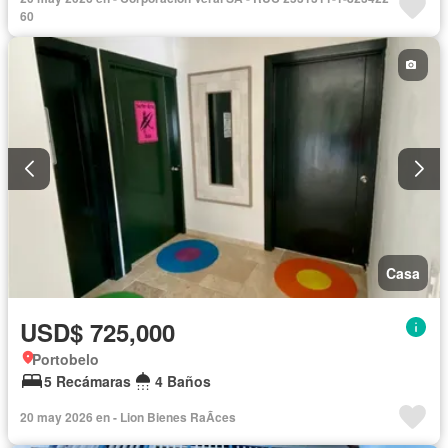
60
Casa
USD$ 725,000
Portobelo
5 Recámaras
4 Baños
20 may 2026 en - Lion Bienes RaÃ­ces