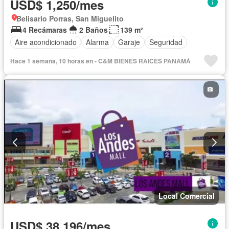
USD$ 1,250/mes
Belisario Porras, San Miguelito
4 Recámaras
2 Baños
139 m²
Aire acondicionado
Alarma
Garaje
Seguridad
Hace 1 semana, 10 horas en - C&M BIENES RAICES PANAMÁ
Local Comercial
USD$ 38,196/mes