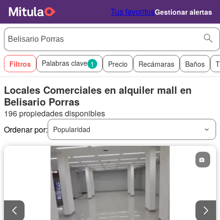
Tus favoritos
Gestionar alertas
Palabras clave
Filtros
1
Precio
Recámaras
Baños
T
Locales Comerciales en alquiler mall en
Belisario Porras
196 propiedades disponibles
Ordenar por:
Popularidad