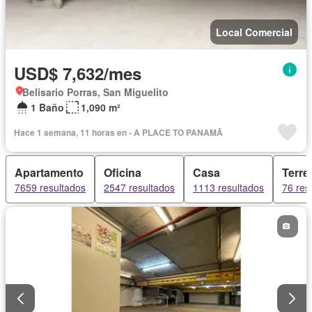
Local Comercial
USD$ 7,632/mes
Belisario Porras, San Miguelito
1 Baño
1,090 m²
Hace 1 semana, 11 horas en - A PLACE TO PANAMÃ
Apartamento
Oficina
Casa
Terre
7659 resultados
2547 resultados
1113 resultados
76 res