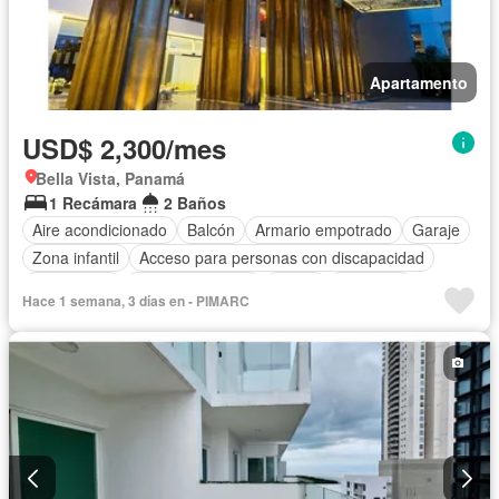
Apartamento
USD$ 2,300/mes
Bella Vista, Panamá
1 Recámara
2 Baños
Aire acondicionado
Balcón
Armario empotrado
Garaje
Zona infantil
Acceso para personas con discapacidad
Electricidad
Cocina equipada
Jardín
Gimnasio
Hace 1 semana, 3 días en - PIMARC
Cocina integral
Internet
Ascensor
Gas natural
Vista panorámica
Seguridad
Piscina
Agua
Patio