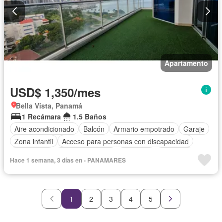
Apartamento
USD$ 1,350/mes
Bella Vista, Panamá
1 Recámara
1.5 Baños
Aire acondicionado
Balcón
Armario empotrado
Garaje
Zona infantil
Acceso para personas con discapacidad
Electricidad
Cocina equipada
Gimnasio
Ascensor
Hace 1 semana, 3 días en - PANAMARES
Gas natural
Vista panorámica
Seguridad
Piscina
Agua
1
2
3
4
5