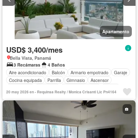
Apartamento
USD$ 3,400/mes
Bella Vista, Panamá
3 Recámaras
4 Baños
Aire acondicionado
Balcón
Armario empotrado
Garaje
Cocina equipada
Parrilla
Gimnasio
Ascensor
Gas natural
Seguridad
Cuarto de servicio
Piscina
20 may 2026 en - Requinsa Realty / Monica Crisanti Lic Pn4164