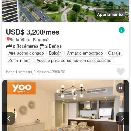
Apartamento
USD$ 3,200/mes
Bella Vista, Panamá
2 Recámaras
2 Baños
Aire acondicionado
Balcón
Armario empotrado
Garaje
Zona infantil
Acceso para personas con discapacidad
Electricidad
Cocina equipada
Gimnasio
Cocina integral
Hace 1 semana, 3 días en - PIMARC
Internet
Ascensor
Gas natural
Vista panorámica
Seguridad
Piscina
Agua