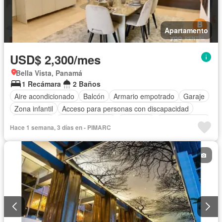
Apartamento
USD$ 2,300/mes
Bella Vista, Panamá
1 Recámara
2 Baños
Aire acondicionado
Balcón
Armario empotrado
Garaje
Zona infantil
Acceso para personas con discapacidad
Electricidad
Cocina equipada
Gimnasio
Cocina integral
Hace 1 semana, 3 días en - PIMARC
Internet
Ascensor
Gas natural
Vista panorámica
Seguridad
Piscina
Agua
Patio