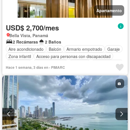
Apartamento
USD$ 2,700/mes
Bella Vista, Panamá
2 Recámaras
2 Baños
Aire acondicionado
Balcón
Armario empotrado
Garaje
Zona infantil
Acceso para personas con discapacidad
Electricidad
Cocina equipada
Gimnasio
Cocina integral
Hace 1 semana, 3 días en - PIMARC
Internet
Ascensor
Gas natural
Vista panorámica
Seguridad
Piscina
Agua
Patio