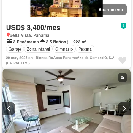
Apartamento
USD$ 3,400/mes
Bella Vista, Panamá
3 Recámaras
3.5 Baños
223 m²
Garaje
Zona infantil
Gimnasio
Piscina
20 may 2026 en - Bienes RaÃ­ces PanameÃ±a de ComerciO, S.A.
(BR PADECO)