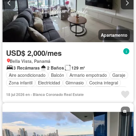
Apartamento
USD$ 2,000/mes
Bella Vista, Panamá
3 Recámaras
2 Baños
129 m²
Aire acondicionado
Balcón
Armario empotrado
Garaje
Zona infantil
Electricidad
Gimnasio
Cocina integral
Ascensor
Vista panorámica
Seguridad
Piscina
Agua
18 jul 2026 en - Blanca Coronado Real Estate