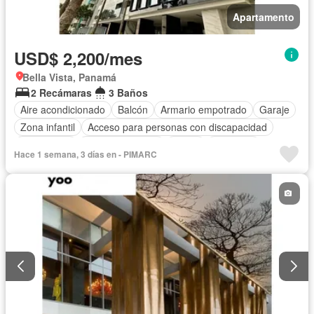
Apartamento
USD$ 2,200/mes
Bella Vista, Panamá
2 Recámaras
3 Baños
Aire acondicionado
Balcón
Armario empotrado
Garaje
Zona infantil
Acceso para personas con discapacidad
Electricidad
Cocina equipada
Jardín
Gimnasio
Hace 1 semana, 3 días en - PIMARC
Cocina integral
Internet
Ascensor
Gas natural
Vista panorámica
Seguridad
Piscina
Agua