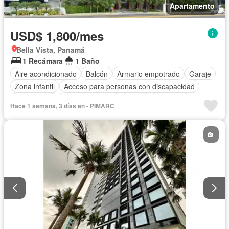
Apartamento
USD$ 1,800/mes
Bella Vista, Panamá
1 Recámara
1 Baño
Aire acondicionado
Balcón
Armario empotrado
Garaje
Zona infantil
Acceso para personas con discapacidad
Electricidad
Cocina equipada
Jardín
Gimnasio
Hace 1 semana, 3 días en - PIMARC
Cocina integral
Internet
Ascensor
Gas natural
Seguridad
Piscina
Agua
Patio